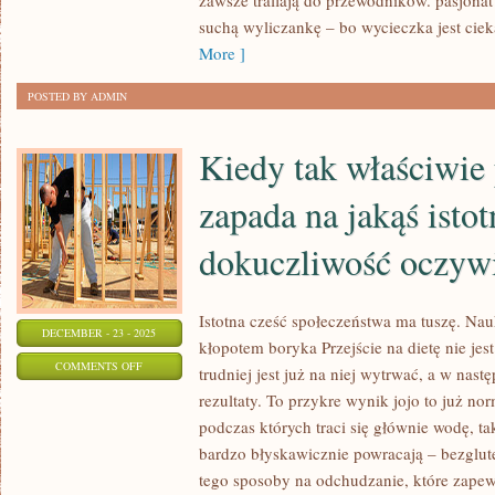
zawsze trafiają do przewodników. pasjonat d
suchą wyliczankę – bo wycieczka jest cie
More ]
POSTED BY ADMIN
Kiedy tak właściwie
zapada na jakąś istot
dokuczliwość oczyw
Istotna cześć społeczeństwa ma tuszę. Na
DECEMBER - 23 - 2025
kłopotem boryka Przejście na dietę nie je
ON
COMMENTS OFF
trudniej jest już na niej wytrwać, a w nast
KIEDY
rezultaty. To przykre wynik jojo to już no
TAK
podczas których traci się głównie wodę, t
WŁAŚCIWIE
bardzo błyskawicznie powracają – bezglu
POTOMEK
tego sposoby na odchudzanie, które zapew