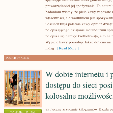
praworządności jej spożywania. To naturaln
ŻE
badaniom wiemy, że picie kawy zapewne m
PICIE
właściwości, ale warunkiem jest spożywani
DUŻEJ
ilościachTutja palarnia kawy oprócz dział
ILOŚCI
polepszającego działanie metabolizmu spr
ALKOHOLU
polepsza się pamięć krótkotrwała, a to na
NIEKORZYSTNIE
Wypicie kawy powoduje także dotlenienie
WPŁYWA
mózg
[ Read More ]
NA
FUNKCJONOWANIE
POSTED BY ADMIN
ORGANIZMU.
MAŁO
W dobie internetu i
KTÓRY
dostępu do sieci po
PRODUCENT
kolosalne możliwoś
Skuteczne zrzucanie kilogramów Każda pan
NOVEMBER - 25 - 2025