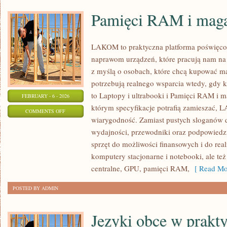
Pamięci RAM i mag
LAKOM to praktyczna platforma poświęco
naprawom urządzeń, które pracują nam na 
z myślą o osobach, które chcą kupować mąd
potrzebują realnego wsparcia wtedy, gdy k
to Laptopy i ultrabooki i Pamięci RAM i 
FEBRUARY - 6 - 2026
którym specyfikacje potrafią zamieszać, 
ON
COMMENTS OFF
wiarygodność. Zamiast pustych sloganów d
PAMIĘCI
wydajności, przewodniki oraz podpowiedz
RAM
sprzęt do możliwości finansowych i do re
I
komputery stacjonarne i notebooki, ale też
MAGAZYNY
centralne, GPU, pamięci RAM,
[ Read Mo
DANYCH
POSTED BY ADMIN
Języki obce w prakt