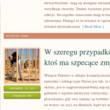
SPOSTRZEGAMY,
niewyobrażalne, stają się dostępne nieomal
IŻ
weryfikuje choroba. Trudno wyraźnie prz
WIĘKSZOŚĆ
odkryć. Szczególne oznaczanie mają tu bad
UŻYWANYCH
zdrowotnej. Dlatego że tu również w ogro
PRZEZ
również doświadczenia
[ Read More ]
NAS
POSTED BY ADMIN
W szeregu przypadkó
ktoś ma szpecące zm
Witajcie Państwo w sklepie kosmetyczny
naturalne i zabiegi typu Nieraz jest tak, ż
skórne, jest to najprawdopodobniej najcz
NOVEMBER - 30 - 2025
gabinetu z aspektu medycyny estetycznej.
ON
COMMENTS OFF
przeszkadza, gdy owe zmiany są wybitnie 
W
na twarzy, na szyi, na dłoniach, bądź też 
SZEREGU