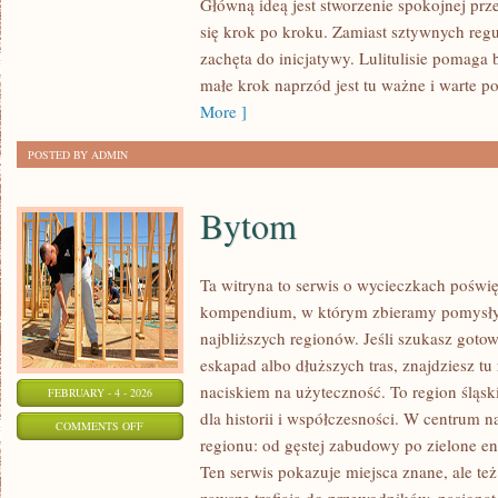
Główną ideą jest stworzenie spokojnej prz
CHEMIA
się krok po kroku. Zamiast sztywnych reguł
zachęta do inicjatywy. Lulitulisie pomag
małe krok naprzód jest tu ważne i warte po
More ]
POSTED BY ADMIN
Bytom
Ta witryna to serwis o wycieczkach poświ
kompendium, w którym zbieramy pomysły 
najbliższych regionów. Jeśli szukasz got
eskapad albo dłuższych tras, znajdziesz tu
naciskiem na użyteczność. To region śląsk
FEBRUARY - 4 - 2026
dla historii i współczesności. W centrum n
ON
COMMENTS OFF
regionu: od gęstej zabudowy po zielone en
BYTOM
Ten serwis pokazuje miejsca znane, ale też