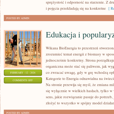
sprężystość i odporność na starzenie. Z dr
i pojęcia przekładają się na konkretne
[ Re
POSTED BY ADMIN
Edukacja i populary
Wikana BioEnergia to przestrzeń stworzona
zrozumieć temat energii z biomasy w spos
jednocześnie konkretny. Strona porządkuje
organiczna może stać się paliwem, jak wyg
co zwracać uwagę, gdy w grę wchodzą opł
FEBRUARY - 12 - 2026
Kategorie to Energia odnawialna na świecie
ON
COMMENTS OFF
Na stronie przewija się myśl, że zmiana m
EDUKACJA
się wyłącznie w wielkich hasłach, tylko w
I
sens, jakie rozwiązanie pasuje do potrzeb, 
POPULARYZACJA
złożyć to wszystko w spójny model działan
POSTED BY ADMIN