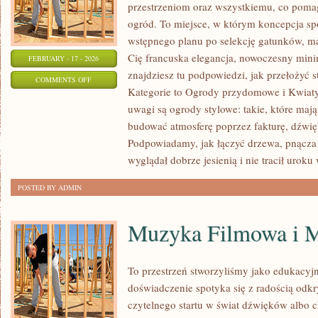
przestrzeniom oraz wszystkiemu, co poma
ogród. To miejsce, w którym koncepcja sp
wstępnego planu po selekcję gatunków, mater
Cię francuska elegancja, nowoczesny mini
FEBRUARY - 17 - 2026
znajdziesz tu podpowiedzi, jak przełożyć st
ON
COMMENTS OFF
Kategorie to Ogrody przydomowe i Kwiaty
OGRODY
uwagi są ogrody stylowe: takie, które mają
MIEJSKIE
budować atmosferę poprzez fakturę, dźwięk
I
Podpowiadamy, jak łączyć drzewa, pnącza 
BALKONY
wyglądał dobrze jesienią i nie tracił uroku
POSTED BY ADMIN
Muzyka Filmowa i M
To przestrzeń stworzyliśmy jako edukacy
doświadczenie spotyka się z radością odkr
czytelnego startu w świat dźwięków albo