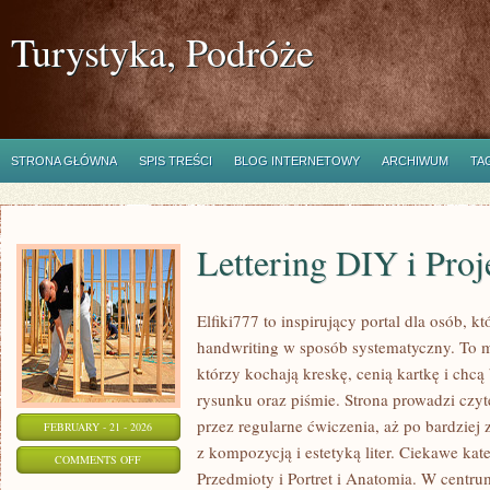
Turystyka, Podróże
STRONA GŁÓWNA
SPIS TREŚCI
BLOG INTERNETOWY
ARCHIWUM
TA
Lettering DIY i Proj
Elfiki777 to inspirujący portal dla osób, k
handwriting w sposób systematyczny. To mi
którzy kochają kreskę, cenią kartkę i chc
rysunku oraz piśmie. Strona prowadzi czyt
przez regularne ćwiczenia, aż po bardzie
FEBRUARY - 21 - 2026
z kompozycją i estetyką liter. Ciekawe kat
ON
COMMENTS OFF
Przedmioty i Portret i Anatomia. W centrum
LETTERING