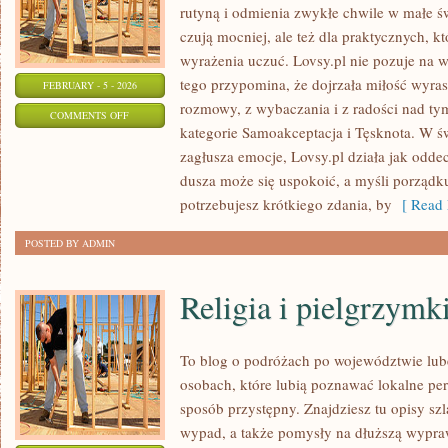
rutyną i odmienia zwykłe chwile w małe świ
czują mocniej, ale też dla praktycznych, kt
wyrażenia uczuć. Lovsy.pl nie pozuje na 
tego przypomina, że dojrzała miłość wyras
FEBRUARY - 5 - 2026
rozmowy, z wybaczania i z radości nad ty
ON
COMMENTS OFF
kategorie Samoakceptacja i Tęsknota. W ś
SMUTEK
zagłusza emocje, Lovsy.pl działa jak odde
dusza może się uspokoić, a myśli porządk
potrzebujesz krótkiego zdania, by
[ Read 
POSTED BY ADMIN
Religia i pielgrzymk
To blog o podróżach po województwie lub
osobach, które lubią poznawać lokalne per
sposób przystępny. Znajdziesz tu opisy szl
wypad, a także pomysły na dłuższą wypraw