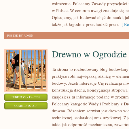
I
wdrożenie. Polecamy Zawody przyszłości 
WCZESNOSZKOLNA
w Polsce. W centrum uwagi znajduje się na
Opisujemy, jak budować chęć do nauki, ja
także jak łagodnie przechodzić przez
[ Re
POSTED BY ADMIN
Drewno w Ogrodzie
Ta strona to rozbudowany blog budowlany
praktyce robi największą różnicę w eleme
budowy. Jeżeli interesuje Cię realizacja in
konstrukcja dachu, kondygnacja stropowa 
znajdziesz tu informacje podane w zrozumi
FEBRUARY - 13 - 2026
Polecamy kategorie Wady i Problemy z Dr
ON
COMMENTS OFF
drewna. Rdzeniem serwisu jest drewno wid
DREWNO
technicznej, stolarskiej oraz użytkowej. 
W
takie jak odporność mechaniczna, zawarto
OGRODZIE