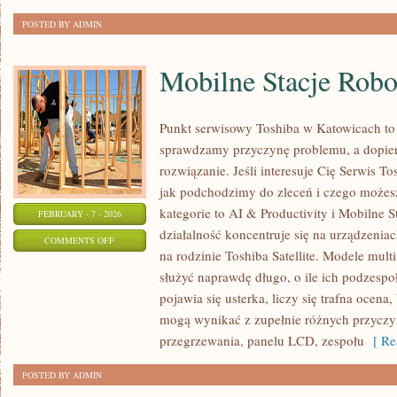
POSTED BY ADMIN
Mobilne Stacje Rob
Punkt serwisowy Toshiba w Katowicach to
sprawdzamy przyczynę problemu, a dopie
rozwiązanie. Jeśli interesuje Cię Serwis T
jak podchodzimy do zleceń i czego możes
kategorie to AI & Productivity i Mobilne 
FEBRUARY - 7 - 2026
działalność koncentruje się na urządzenia
ON
COMMENTS OFF
na rodzinie Toshiba Satellite. Modele multi
MOBILNE
służyć naprawdę długo, o ile ich podzesp
STACJE
pojawia się usterka, liczy się trafna ocen
ROBOCZE
mogą wynikać z zupełnie różnych przyczyn
przegrzewania, panelu LCD, zespołu
[ Re
POSTED BY ADMIN