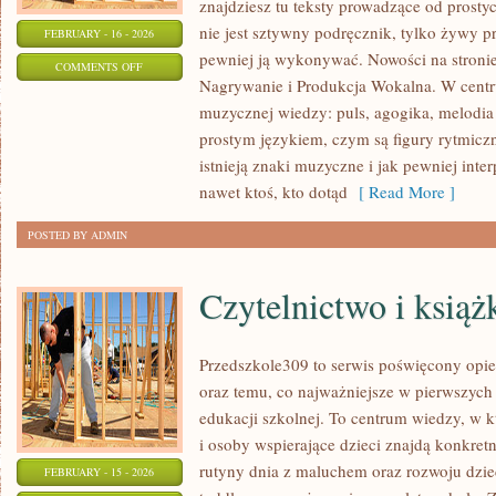
znajdziesz tu teksty prowadzące od prostyc
nie jest sztywny podręcznik, tylko żywy p
FEBRUARY - 16 - 2026
pewniej ją wykonywać. Nowości na stroni
ON
COMMENTS OFF
Nagrywanie i Produkcja Wokalna. W cent
MUZYKA
muzycznej wiedzy: puls, agogika, melodia
FILMOWA
prostym językiem, czym są figury rytmiczn
I
istnieją znaki muzyczne i jak pewniej inte
MUSICALE
nawet ktoś, kto dotąd
[ Read More ]
POSTED BY ADMIN
Czytelnictwo i książk
Przedszkole309 to serwis poświęcony opi
oraz temu, co najważniejsze w pierwszych 
edukacji szkolnej. To centrum wiedzy, w
i osoby wspierające dzieci znajdą konkre
rutyny dnia z maluchem oraz rozwoju dzi
FEBRUARY - 15 - 2026