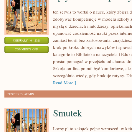
ten serwis to wortal o nauce, który zbiera
zdobywać kompetencje w modelu szkoły zd
myślą o dzieciach i młodzieży, opiekunach
opanować codzienność nauki przez internet.
zamiast teorii bez zastosowania, znajdziesz
FEBRUARY - 6 - 2026
krok po kroku dobrych nawyków i sprawd
ON
COMMENTS OFF
kategorie to Biblioteka nauczyciela i Eduka
JĘZYKI
prosta: pomagać w przejściu od chaosu do
OBCE
Szkoła on-line potrafi być komfortowe, al
W
szczególnie wtedy, gdy brakuje rutyny. Dl
PRAKTYCE
Read More ]
POSTED BY ADMIN
Smutek
Lovsy.pl to zakątek pełne wzruszeń, w któ