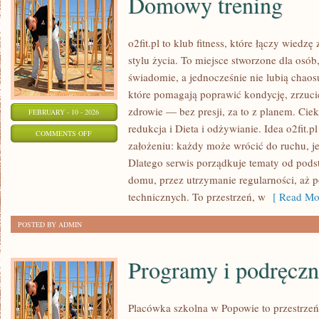
Domowy trening
o2fit.pl to klub fitness, które łączy wiedzę
stylu życia. To miejsce stworzone dla osób,
świadomie, a jednocześnie nie lubią chaosu
które pomagają poprawić kondycję, zrzuci
zdrowie — bez presji, za to z planem. Cie
FEBRUARY - 10 - 2026
redukcja i Dieta i odżywianie. Idea o2fit.p
ON
COMMENTS OFF
założeniu: każdy może wrócić do ruchu, je
DOMOWY
Dlatego serwis porządkuje tematy od pod
TRENING
domu, przez utrzymanie regularności, aż p
technicznych. To przestrzeń, w
[ Read Mor
POSTED BY ADMIN
Programy i podręczn
Placówka szkolna w Popowie to przestrzeń,