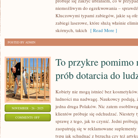
próbuje się zakryć ubraniem, co w przypad
PRZYPADKÓW
niemożliwym do egzekwowania – sprawdź l
JEST
Kluczowymi typami zabiegów, jakie są ofe
TAK,
zabiegi laserowe, które służą właśnie eli
ŻE
skórnych, takich
[ Read More ]
KTOŚ
POSTED BY ADMIN
MA
SZPECĄCE
To przykre pomimo 
ZMIANY
SKÓRNE
prób dotarcia do ludz
Kobiety nie mogą istnieć bez kosmetyków. 
ludności ma nadwagę. Naukowcy podają, 
jedna druga Polaków. Nic zatem osobliwego
NOVEMBER - 26 - 2025
klientów próbuje się odchudzać. Niestety t
ON
COMMENTS OFF
sprawę z tego, jak to czynić. Jedni próbują
TO
zaopatrują się w reklamowane suplement
PRZYKRE
typu jak schudnąć z brzucha czy też artyku