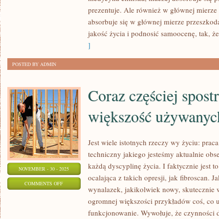
DOTARCIA
prezentuje. Ale również w głównej mierze
absorbuje się w głównej mierze przeszko
DO
jakość życia i podnosić samoocenę, tak, ż
LUDZI
]
ORAZ
WMÓWIENIA
POSTED BY ADMIN
IM
Coraz częściej spost
większość używanych
Jest wiele istotnych rzeczy wy życiu: praca
techniczny jakiego jesteśmy aktualnie obs
każdą dyscyplinę życia. I faktycznie jest 
NOVEMBER - 30 - 2025
ocalająca z takich opresji, jak fibroscan. J
ON
COMMENTS OFF
wynalazek, jakikolwiek nowy, skutecznie 
CORAZ
ogromnej większości przykładów coś, co 
CZĘŚCIEJ
funkcjonowanie. Wywołuje, że czynności d