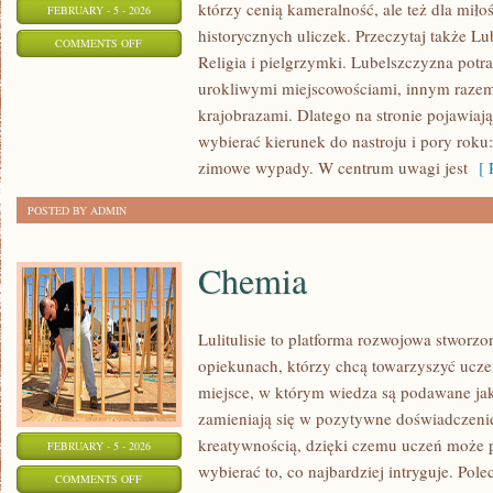
którzy cenią kameralność, ale też dla mił
FEBRUARY - 5 - 2026
historycznych uliczek. Przeczytaj także Lu
ON
COMMENTS OFF
Religia i pielgrzymki. Lubelszczyzna potra
RELIGIA
urokliwymi miejscowościami, innym raze
I
krajobrazami. Dlatego na stronie pojawiają
PIELGRZYMKI
wybierać kierunek do nastroju i pory roku
zimowe wypady. W centrum uwagi jest
[ R
POSTED BY ADMIN
Chemia
Lulitulisie to platforma rozwojowa stworzo
opiekunach, którzy chcą towarzyszyć ucze
miejsce, w którym wiedza są podawane jak
zamieniają się w pozytywne doświadczenie
kreatywnością, dzięki czemu uczeń może p
FEBRUARY - 5 - 2026
wybierać to, co najbardziej intryguje. Pol
ON
COMMENTS OFF