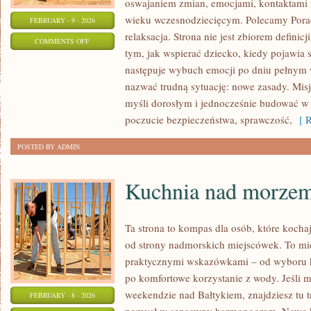
oswajaniem zmian, emocjami, kontaktami
wieku wczesnodziecięcym. Polecamy Porad
FEBRUARY - 9 - 2026
relaksacja. Strona nie jest zbiorem definic
ON
COMMENTS OFF
tym, jak wspierać dziecko, kiedy pojawia 
PORADY
następuje wybuch emocji po dniu pełnym w
DLA
nazwać trudną sytuację: nowe zasady. Mis
RODZICÓW
myśli dorosłym i jednocześnie budować w 
poczucie bezpieczeństwa, sprawczość,
[ R
POSTED BY ADMIN
Kuchnia nad morze
Ta strona to kompas dla osób, które kocha
od strony nadmorskich miejscówek. To miej
praktycznymi wskazówkami – od wyboru k
po komfortowe korzystanie z wody. Jeśli 
weekendzie nad Bałtykiem, znajdziesz tu t
FEBRUARY - 8 - 2026