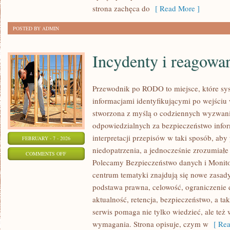
strona zachęca do
[ Read More ]
POSTED BY ADMIN
Incydenty i reagowa
Przewodnik po RODO to miejsce, które sys
informacjami identyfikującymi po wejściu
stworzona z myślą o codziennych wyzwani
odpowiedzialnych za bezpieczeństwo inform
interpretacji przepisów w taki sposób, aby
FEBRUARY - 7 - 2026
niedopatrzenia, a jednocześnie zrozumiał
ON
COMMENTS OFF
Polecamy Bezpieczeństwo danych i Monitor
INCYDENTY
centrum tematyki znajdują się nowe zasad
I
podstawa prawna, celowość, ograniczenie 
REAGOWANIE
aktualność, retencja, bezpieczeństwo, a ta
serwis pomaga nie tylko wiedzieć, ale też
wymagania. Strona opisuje, czym w
[ Rea