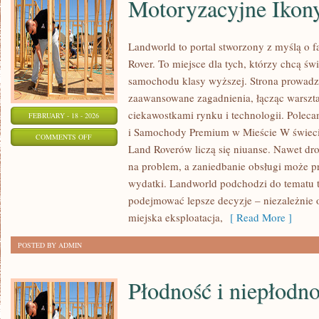
Motoryzacyjne Ikon
Landworld to portal stworzony z myślą o 
Rover. To miejsce dla tych, którzy chcą ś
samochodu klasy wyższej. Strona prowadz
zaawansowane zagadnienia, łącząc warszt
ciekawostkami rynku i technologii. Pole
FEBRUARY - 18 - 2026
i Samochody Premium w Mieście W świeci
ON
COMMENTS OFF
Land Roverów liczą się niuanse. Nawet dr
MOTORYZACYJNE
na problem, a zaniedbanie obsługi może pr
IKONY
wydatki. Landworld podchodzi do tematu t
podejmować lepsze decyzje – niezależnie o
miejska eksploatacja,
[ Read More ]
POSTED BY ADMIN
Płodność i niepłodn