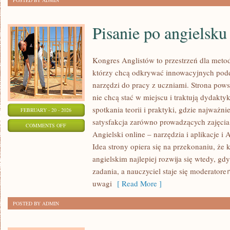
POSTED BY ADMIN
Pisanie po angielsku
Kongres Anglistów to przestrzeń dla meto
którzy chcą odkrywać innowacyjnych pode
narzędzi do pracy z uczniami. Strona pows
nie chcą stać w miejscu i traktują dydakty
spotkania teorii i praktyki, gdzie najważni
FEBRUARY - 20 - 2026
satysfakcja zarówno prowadzących zajęcia
ON
COMMENTS OFF
Angielski online – narzędzia i aplikacje i 
PISANIE
Idea strony opiera się na przekonaniu, że
PO
angielskim najlepiej rozwija się wtedy, gd
ANGIELSKU
zadania, a nauczyciel staje się moderator
uwagi
[ Read More ]
POSTED BY ADMIN