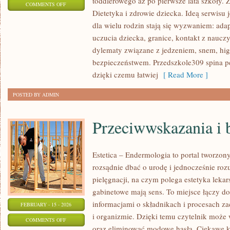
toddlerowego aż po pierwsze lata szkoły. 
ON
COMMENTS OFF
Dietetyka i zdrowie dziecka. Ideą serwisu 
CZYTELNICTWO
dla wielu rodzin stają się wyzwaniem: ada
I
uczucia dziecka, granice, kontakt z nauczy
KSIĄŻKI
dylematy związane z jedzeniem, snem, higi
DLA
bezpieczeństwem. Przedszkole309 spina p
DZIECI
dzięki czemu łatwiej
[ Read More ]
POSTED BY ADMIN
Przeciwwskazania i 
Estetica – Endermologia to portal tworzon
rozsądnie dbać o urodę i jednocześnie roz
pielęgnacji, na czym polega estetyka lekar
gabinetowe mają sens. To miejsce łączy d
informacjami o składnikach i procesach z
FEBRUARY - 15 - 2026
i organizmie. Dzięki temu czytelnik może 
ON
COMMENTS OFF
oraz eliminować modowe hasła. Ciekawe ka