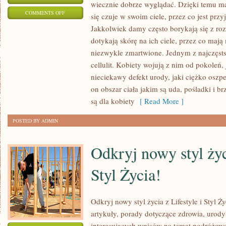
wiecznie dobrze wyglądać. Dzięki temu m
ON
COMMENTS OFF
się czuje w swoim ciele, przez co jest przy
W
Jakkolwiek damy często borykają się z ro
DOBIE
dotykają skórę na ich ciele, przez co mają 
INTERNETU
niezwykle zmartwione. Jednym z najczęsts
I
cellulit. Kobiety wojują z nim od pokoleń,
POWSZECHNEGO
nieciekawy defekt urody, jaki ciężko oszp
on obszar ciała jakim są uda, pośladki i b
DOSTĘPU
są dla kobiety
[ Read More ]
DO
SIECI
POSTED BY ADMIN
POSIADAMY
KOLOSALNE
Odkryj nowy styl życi
MOŻLIWOŚCI
WYBORU
Styl Życia!
Odkryj nowy styl życia z Lifestyle i Styl Ży
artykuły, porady dotyczące zdrowia, urody 
interesujących wpisów na temat podróżowa