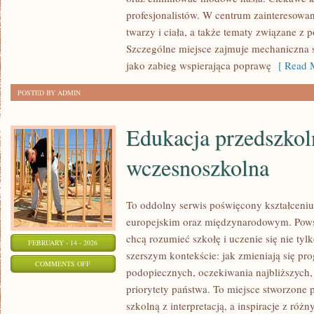
PRZECIWWSKAZANIA
profesjonalistów. W centrum zainteresowan
I
twarzy i ciała, a także tematy związane z 
BEZPIECZEŃSTWO
Szczególne miejsce zajmuje mechaniczna 
jako zabieg wspierająca poprawę
[ Read M
POSTED BY ADMIN
Edukacja przedszkol
wczesnoszkolna
To oddolny serwis poświęcony kształceniu
europejskim oraz międzynarodowym. Powst
chcą rozumieć szkołę i uczenie się nie tylk
FEBRUARY - 14 - 2026
szerszym kontekście: jak zmieniają się pr
ON
COMMENTS OFF
podopiecznych, oczekiwania najbliższyc
EDUKACJA
priorytety państwa. To miejsce stworzone 
PRZEDSZKOLNA
szkolną z interpretacją, a inspiracje z róż