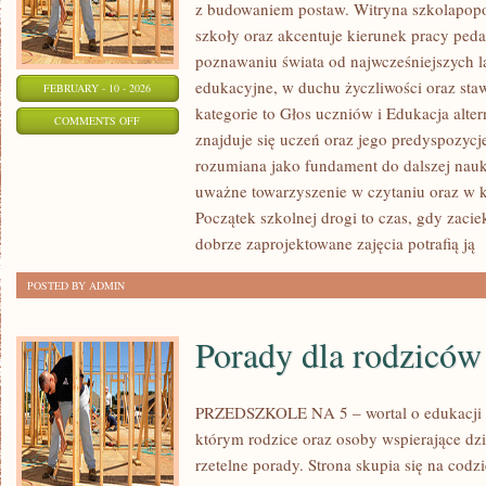
z budowaniem postaw. Witryna szkolapopo
szkoły oraz akcentuje kierunek pracy peda
poznawaniu świata od najwcześniejszych la
edukacyjne, w duchu życzliwości oraz sta
FEBRUARY - 10 - 2026
kategorie to Głos uczniów i Edukacja alte
ON
COMMENTS OFF
znajduje się uczeń oraz jego predyspozycj
PROGRAMY
rozumiana jako fundament do dalszej nauki
I
uważne towarzyszenie w czytaniu oraz w 
PODRĘCZNIKI
Początek szkolnej drogi to czas, gdy zaciek
dobrze zaprojektowane zajęcia potrafią ją
[
POSTED BY ADMIN
Porady dla rodziców
PRZEDSZKOLE NA 5 – wortal o edukacji
którym rodzice oraz osoby wspierające dz
rzetelne porady. Strona skupia się na cod