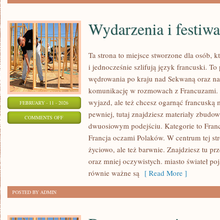
Wydarzenia i festiwa
Ta strona to miejsce stworzone dla osób, k
i jednocześnie szlifują język francuski. T
wędrowania po kraju nad Sekwaną oraz nau
komunikację w rozmowach z Francuzami. J
wyjazd, ale też chcesz ogarnąć francuską
FEBRUARY - 11 - 2026
pewniej, tutaj znajdziesz materiały zbudo
ON
COMMENTS OFF
dwuosiowym podejściu. Kategorie to Francj
WYDARZENIA
Francja oczami Polaków. W centrum tej str
I
życiowo, ale też barwnie. Znajdziesz tu p
FESTIWALE
oraz mniej oczywistych. miasto świateł poj
równie ważne są
[ Read More ]
POSTED BY ADMIN