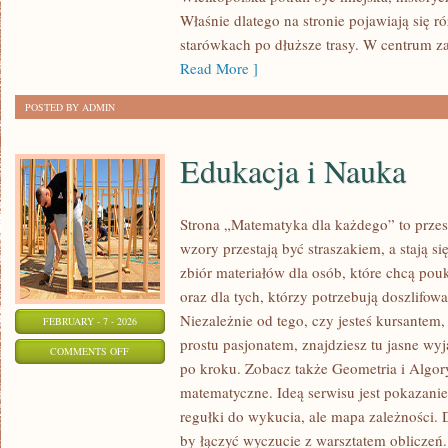
Właśnie dlatego na stronie pojawiają się 
starówkach po dłuższe trasy. W centrum zai
Read More ]
POSTED BY ADMIN
Edukacja i Nauka
Strona „Matematyka dla każdego” to przes
wzory przestają być straszakiem, a stają si
zbiór materiałów dla osób, które chcą po
oraz dla tych, którzy potrzebują doszlifo
Niezależnie od tego, czy jesteś kursantem
FEBRUARY - 7 - 2026
prostu pasjonatem, znajdziesz tu jasne wy
ON
COMMENTS OFF
po kroku. Zobacz także Geometria i Algo
EDUKACJA
matematyczne. Ideą serwisu jest pokazanie
I
regułki do wykucia, ale mapa zależności. D
NAUKA
by łączyć wyczucie z warsztatem obliczeń