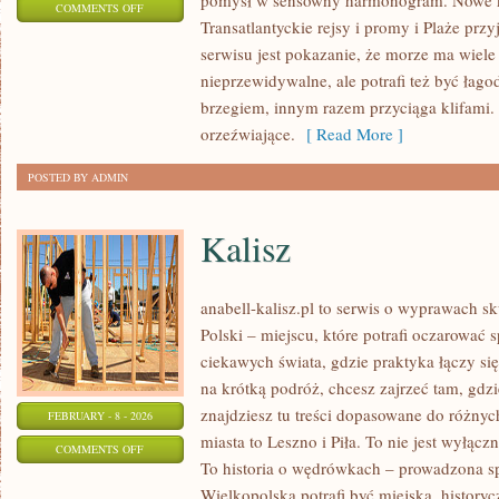
pomysł w sensowny harmonogram. Nowe kat
ON
COMMENTS OFF
Transatlantyckie rejsy i promy i Plaże pr
KUCHNIA
serwisu jest pokazanie, że morze ma wiel
NAD
nieprzewidywalne, ale potrafi też być ła
MORZEM
brzegiem, innym razem przyciąga klifami
orzeźwiające.
[ Read More ]
POSTED BY ADMIN
Kalisz
anabell-kalisz.pl to serwis o wyprawach s
Polski – miejscu, które potrafi oczarować 
ciekawych świata, gdzie praktyka łączy się 
na krótką podróż, chcesz zajrzeć tam, gdzi
znajdziesz tu treści dopasowane do różny
FEBRUARY - 8 - 2026
miasta to Leszno i Piła. To nie jest wyłąc
ON
COMMENTS OFF
To historia o wędrówkach – prowadzona sp
KALISZ
Wielkopolska potrafi być miejska, historyc