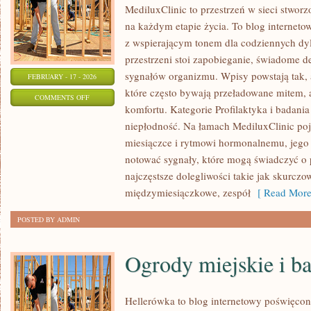
MediluxClinic to przestrzeń w sieci stworz
na każdym etapie życia. To blog internetow
z wspierającym tonem dla codziennych dy
przestrzeni stoi zapobieganie, świadome 
sygnałów organizmu. Wpisy powstają tak, a
FEBRUARY - 17 - 2026
które często bywają przeładowane mitem, 
ON
COMMENTS OFF
komfortu. Kategorie Profilaktyka i badania
PŁODNOŚĆ
niepłodność. Na łamach MediluxClinic poj
I
miesiączce i rytmowi hormonalnemu, jego 
NIEPŁODNOŚĆ
notować sygnały, które mogą świadczyć o
najczęstsze dolegliwości takie jak skurcz
międzymiesiączkowe, zespół
[ Read More
POSTED BY ADMIN
Ogrody miejskie i b
Hellerówka to blog internetowy poświęco