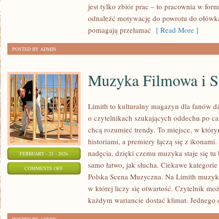
jest tylko zbiór prac – to pracownia w fo
DIY
odnaleźć motywację do powrotu do ołówka,
I
pomagają przełamać
[ Read More ]
PROJEKTY
POSTED BY ADMIN
Muzyka Filmowa i S
Limith to kulturalny magazyn dla fanów d
o czytelnikach szukających oddechu po cał
chcą rozumieć trendy. To miejsce, w który
historiami, a premiery łączą się z ikonami
nadęcia, dzięki czemu muzyka staje się tu b
FEBRUARY - 21 - 2026
samo łatwo, jak słucha. Ciekawe kategorie 
ON
COMMENTS OFF
Polska Scena Muzyczna. Na Limith muzyka 
MUZYKA
w której liczy się otwartość. Czytelnik moż
FILMOWA
każdym wariancie dostać klimat. Jednego 
I
SERIALOWA