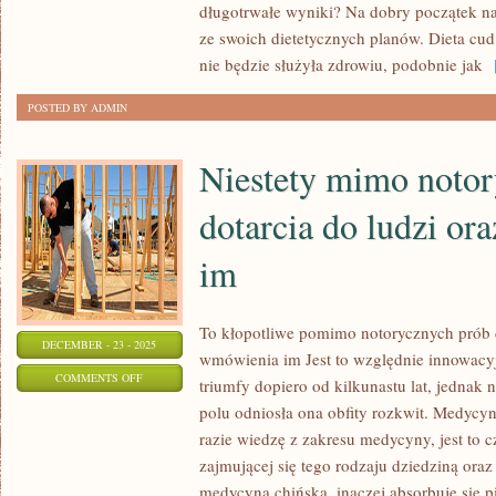
ZAPADA
długotrwałe wyniki? Na dobry początek na
ze swoich dietetycznych planów. Dieta cu
NA
nie będzie służyła zdrowiu, podobnie jak
[
JAKĄŚ
ISTOTNĄ
POSTED BY ADMIN
DOKUCZLIWOŚĆ
OCZYWISTYM
Niestety mimo notor
dotarcia do ludzi o
im
To kłopotliwe pomimo notorycznych prób d
DECEMBER - 23 - 2025
wmówienia im Jest to względnie innowacyj
ON
COMMENTS OFF
triumfy dopiero od kilkunastu lat, jednak 
NIESTETY
polu odniosła ona obfity rozkwit. Medycyn
MIMO
razie wiedzę z zakresu medycyny, jest to c
NOTORYCZNYCH
zajmującej się tego rodzaju dziedziną oraz 
PRÓB
medycyna chińska, inaczej absorbuje się p