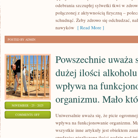
POMIMO
odebrania szczupłej sylwetki tkwi w zdrow
NOTORYCZNYCH
połączonej z aktywnością fizyczną – pol
PRÓB
schudnąć. Żeby zdrowo się odchudzać, na
DOTARCIA
nawyków
[ Read More ]
DO
POSTED BY ADMIN
LUDZI
I
Powszechnie uważa si
dużej ilości alkoholu
wpływa na funkcjon
organizmu. Mało któ
NOVEMBER - 25 - 2025
ON
Uniwersalnie uważa się, że picie ogromnej 
COMMENTS OFF
wpływa na funkcjonowanie organizmu. Ma
POWSZECHNIE
wszystkie inne artykuły jest obiektem zam
UWAŻA
spędzając niezliczone ilości godzin nad je
SIĘ,