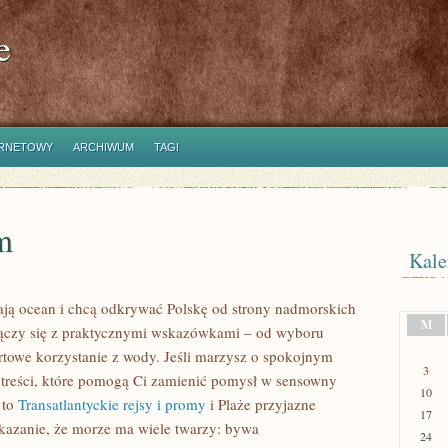
e
ERNETOWY
ARCHIWUM
TAGI
m
Kale
hają ocean i chcą odkrywać Polskę od strony nadmorskich
M
 łączy się z praktycznymi wskazówkami – od wyboru
rtowe korzystanie z wody. Jeśli marzysz o spokojnym
3
 treści, które pomogą Ci zamienić pomysł w sensowny
10
 to
Transatlantyckie rejsy i promy
i Plaże przyjazne
17
kazanie, że morze ma wiele twarzy: bywa
24