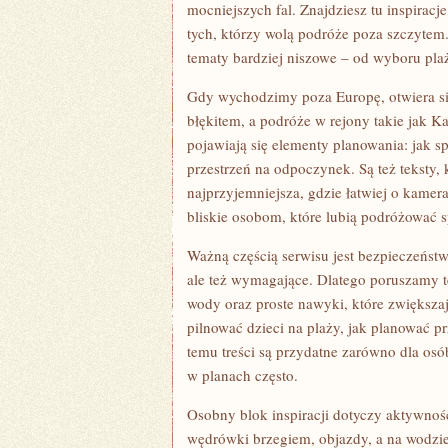
mocniejszych fal. Znajdziesz tu inspiracj
tych, którzy wolą podróże poza szczytem.
tematy bardziej niszowe – od wyboru plaż
Gdy wychodzimy poza Europę, otwiera s
błękitem, a podróże w rejony takie jak K
pojawiają się elementy planowania: jak sp
przestrzeń na odpoczynek. Są też teksty
najprzyjemniejsza, gdzie łatwiej o kameral
bliskie osobom, które lubią podróżować s
Ważną częścią serwisu jest bezpieczeńst
ale też wymagające. Dlatego poruszamy 
wody oraz proste nawyki, które zwiększaj
pilnować dzieci na plaży, jak planować p
temu treści są przydatne zarówno dla osób
w planach często.
Osobny blok inspiracji dotyczy aktywności
wędrówki brzegiem, objazdy, a na wodzie 