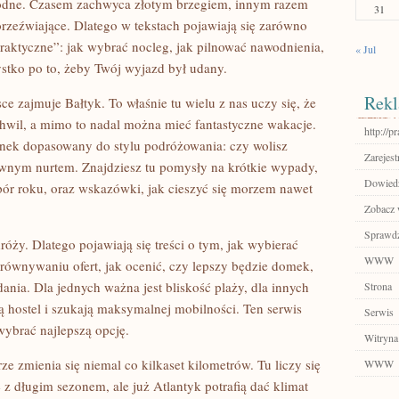
agodne. Czasem zachwyca złotym brzegiem, innym razem
31
rzeźwiające. Dlatego w tekstach pojawiają się zarówno
praktyczne”: jak wybrać nocleg, jak pilnować nawodnienia,
« Jul
stko po to, żeby Twój wyjazd był udany.
Rekl
e zajmuje Bałtyk. To właśnie tu wielu z nas uczy się, że
 chwil, a mimo to nadal można mieć fantastyczne wakacje.
http://
unek dopasowany do stylu podróżowania: czy wolisz
Zarejest
łównym nurtem. Znajdziesz tu pomysły na krótkie wypady,
Dowiedz
pór roku, oraz wskazówki, jak cieszyć się morzem nawet
Zobacz 
Sprawdź
ży. Dlatego pojawiają się treści o tym, jak wybierać
WWW
równywaniu ofert, jak ocenić, czy lepszy będzie domek,
dania. Dla jednych ważna jest bliskość plaży, dla innych
Strona
ją hostel i szukają maksymalnej mobilności. Ten serwis
Serwis
wybrać najlepszą opcję.
Witryna
e zmienia się niemal co kilkaset kilometrów. Tu liczy się
WWW
 z długim sezonem, ale już Atlantyk potrafią dać klimat