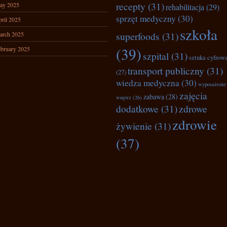
recepty
(31)
ay 2025
rehabilitacja
(29)
sprzęt medyczny
(30)
ril 2025
szkoła
superfoods
(31)
arch 2025
(39)
bruary 2025
szpital
(31)
sztuka cyfrow
transport publiczny
(31)
(27)
wiedza medyczna
(30)
wyposażenie
zajęcia
zabawa
(28)
wnętrz
(26)
dodatkowe
(31)
zdrowe
zdrowie
żywienie
(31)
(37)