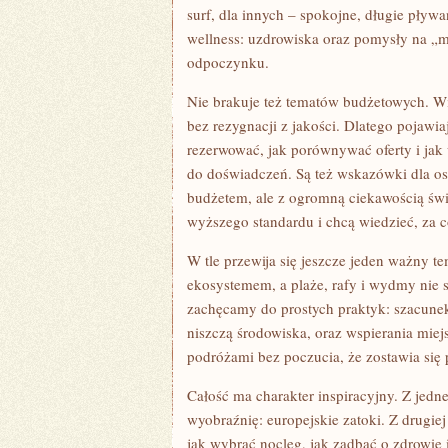
surf, dla innych – spokojne, długie pływan
wellness: uzdrowiska oraz pomysły na „mi
odpoczynku.
Nie brakuje też tematów budżetowych. Wi
bez rezygnacji z jakości. Dlatego pojawia
rezerwować, jak porównywać oferty i jak
do doświadczeń. Są też wskazówki dla o
budżetem, ale z ogromną ciekawością świat
wyższego standardu i chcą wiedzieć, za co
W tle przewija się jeszcze jeden ważny t
ekosystemem, a plaże, rafy i wydmy nie s
zachęcamy do prostych praktyk: szacunek
niszczą środowiska, oraz wspierania miejs
podróżami bez poczucia, że zostawia się 
Całość ma charakter inspiracyjny. Z jedne
wyobraźnię: europejskie zatoki. Z drugiej
jak wybrać nocleg, jak zadbać o zdrowie 