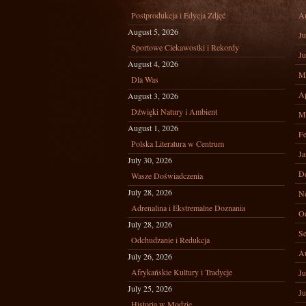
Postprodukcja i Edycja Zdjęć
A
August 5, 2026
Ju
Sportowe Ciekawostki i Rekordy
Ju
August 4, 2026
M
Dla Was
Ap
August 3, 2026
Dźwięki Natury i Ambient
M
August 1, 2026
Fe
Polska Literatura w Centrum
Ja
July 30, 2026
D
Wasze Doświadczenia
July 28, 2026
N
Adrenalina i Ekstremalne Doznania
Oc
July 28, 2026
Se
Odchudzanie i Redukcja
A
July 26, 2026
Afrykańskie Kultury i Tradycje
Ju
July 25, 2026
Ju
Historia w Modzie