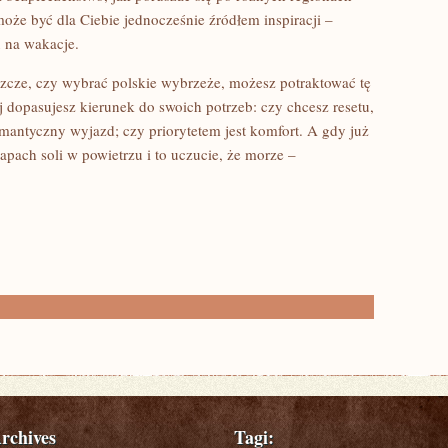
może być dla Ciebie jednocześnie źródłem inspiracji –
u na wakacje.
jeszcze, czy wybrać polskie wybrzeże, możesz potraktować tę
wiej dopasujesz kierunek do swoich potrzeb: czy chcesz resetu,
omantyczny wyjazd; czy priorytetem jest komfort. A gdy już
apach soli w powietrzu i to uczucie, że morze –
rchives
Tagi: