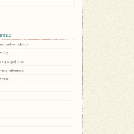
ama:
prawojazdywroclaw.pl
ruj się
 się więcej o nas
więcej informacji
 teraz