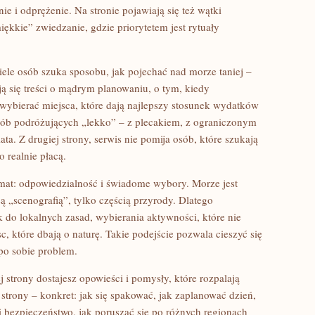
ie i odprężenie. Na stronie pojawiają się też wątki
ękkie” zwiedzanie, gdzie priorytetem jest rytuały
ele osób szuka sposobu, jak pojechać nad morze taniej –
ją się treści o mądrym planowaniu, o tym, kiedy
 wybierać miejsca, które dają najlepszy stosunek wydatków
sób podróżujących „lekko” – z plecakiem, z ograniczonym
a. Z drugiej strony, serwis nie pomija osób, które szukają
 realnie płacą.
emat: odpowiedzialność i świadome wybory. Morze jest
ą „scenografią”, tylko częścią przyrody. Dlatego
 do lokalnych zasad, wybierania aktywności, które nie
c, które dbają o naturę. Takie podejście pozwala cieszyć się
po sobie problem.
j strony dostajesz opowieści i pomysły, które rozpalają
 strony – konkret: jak się spakować, jak zaplanować dzień,
i bezpieczeństwo, jak poruszać się po różnych regionach