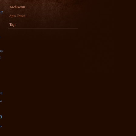
Archiwum
ne
Spis Treści
Tagi
)
zny
)
na
6)
a
ia