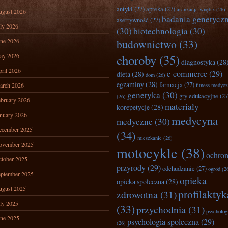
antyki
(27)
apteka
(27)
aranżacja wnętrz
(26)
ugust 2026
badania genetycz
asertywność
(27)
ly 2026
(30)
biotechnologia
(30)
ne 2026
budownictwo
(33)
ay 2026
choroby
(35)
diagnostyka
(28
ril 2026
e-commerce
(29)
dieta
(28)
dom
(26)
egzaminy
(28)
farmacja
(27)
arch 2026
fitness medyc
genetyka
(30)
gry edukacyjne
(27
(26)
bruary 2026
materiały
korepetycje
(28)
nuary 2026
medycyna
medyczne
(30)
ecember 2025
(34)
mieszkanie
(26)
ovember 2025
motocykle
(38)
ochro
tober 2025
przyrody
(29)
odchudzanie
(27)
ogród
(2
ptember 2025
opieka
opieka społeczna
(28)
ugust 2025
profilaktyk
zdrowotna
(31)
ly 2025
(33)
przychodnia
(31)
psycholog
ne 2025
psychologia społeczna
(29)
(26)