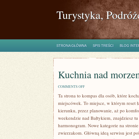
Turystyka, Podróż
STRONA GŁÓWNA
SPIS TREŚCI
BLOG INT
Kuchnia nad morze
ON
COMMENTS OFF
KUCHNIA
Ta strona to kompas dla osób, które koc
NAD
MORZEM
miejscówek. To miejsce, w którym reset
kierunku, przez planowanie, aż po komfo
weekendzie nad Bałtykiem, znajdziesz tu
harmonogram. Nowe kategorie na stronie
zwierzakom. Główną ideą serwisu jest po