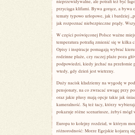
nieprzewidywalne, ale potrafi też być ł
przyciąga klifami. Bywa gorące, a bywa o
tematy typowo urlopowe, jak i bardziej „
jak rozpoznać niebezpieczne prądy. Wszy
W części poświęconej Polsce ważne miejsc
temperatura potrafią zmienić się w kilka
Opisy i inspiracje pomagają wybrać kier
rodzinne plaże, czy raczej plaże poza g
podpowiedzi, kiedy jechać na przełomie 
wtedy, gdy dzień jest wietrzny.
Duży nacisk kładziemy na wygodę w podró
pensjonaty, na co zwracać uwagę przy po
oraz jakie plusy mają opcje takie jak śnia
kameralność. Są też tacy, którzy wybiera
pokazuje różne scenariusze, żebyś mógł 
Europa to kolejny rozdział, w którym morz
różnorodność: Morze Egejskie kojarzą się