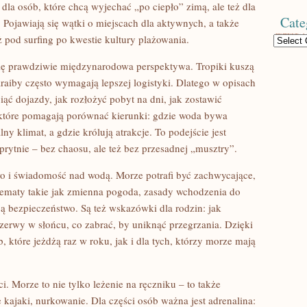
e dla osób, które chcą wyjechać „po ciepło” zimą, ale też dla
Cate
 Pojawiają się wątki o miejscach dla aktywnych, a także
 pod surfing po kwestie kultury plażowania.
Categories
ię prawdziwie międzynarodowa perspektywa. Tropiki kuszą
araiby często wymagają lepszej logistyki. Dlatego w opisach
iąć dojazdy, jak rozłożyć pobyt na dni, jak zostawić
, które pomagają porównać kierunki: gdzie woda bywa
ny klimat, a gdzie królują atrakcje. To podejście jest
prytnie – bez chaosu, ale też bez przesadnej „musztry”.
wo i świadomość nad wodą. Morze potrafi być zachwycające,
tematy takie jak zmienna pogoda, zasady wchodzenia do
ą bezpieczeństwo. Są też wskazówki dla rodzin: jak
rzerwy w słońcu, co zabrać, by uniknąć przegrzania. Dzięki
, które jeżdżą raz w roku, jak i dla tych, którzy morze mają
. Morze to nie tylko leżenie na ręczniku – to także
kajaki, nurkowanie. Dla części osób ważna jest adrenalina: