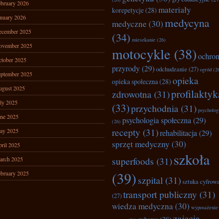
bruary 2026
materiały
korepetycje
(28)
nuary 2026
medycyna
medyczne
(30)
ecember 2025
(34)
mieszkanie
(26)
ovember 2025
motocykle
(38)
ochro
tober 2025
przyrody
(29)
odchudzanie
(27)
ogród
(2
ptember 2025
opieka
opieka społeczna
(28)
ugust 2025
profilaktyk
zdrowotna
(31)
ly 2025
(33)
przychodnia
(31)
psycholog
ne 2025
psychologia społeczna
(29)
(26)
recepty
(31)
ay 2025
rehabilitacja
(29)
sprzęt medyczny
(30)
ril 2025
szkoła
superfoods
(31)
arch 2025
(39)
bruary 2025
szpital
(31)
sztuka cyfrow
transport publiczny
(31)
(27)
wiedza medyczna
(30)
wyposażenie
zajęcia