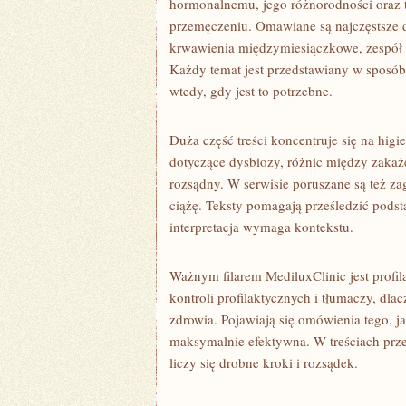
hormonalnemu, jego różnorodności oraz 
przemęczeniu. Omawiane są najczęstsze d
krwawienia międzymiesiączkowe, zespół 
Każdy temat jest przedstawiany w sposób,
wtedy, gdy jest to potrzebne.
Duża część treści koncentruje się na higi
dotyczące dysbiozy, różnic między zakaże
rozsądny. W serwisie poruszane są też za
ciążę. Teksty pomagają prześledzić podst
interpretacja wymaga kontekstu.
Ważnym filarem MediluxClinic jest profi
kontroli profilaktycznych i tłumaczy, dla
zdrowia. Pojawiają się omówienia tego, j
maksymalnie efektywna. W treściach przew
liczy się drobne kroki i rozsądek.