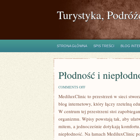
Turystyka, Podróż
STRONA GŁÓWNA
SPIS TREŚCI
BLOG INT
Płodność i niepłodn
ON
COMMENTS OFF
PŁODNOŚĆ
MediluxClinic to przestrzeń w sieci stwo
I
NIEPŁODNOŚĆ
blog internetowy, który łączy rzetelną 
W centrum tej przestrzeni stoi zapobieg
organizmu. Wpisy powstają tak, aby ułatw
mitem, a jednocześnie dotykają komfortu
niepłodność. Na łamach MediluxClinic po