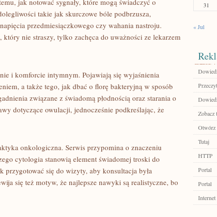
temu, jak notować sygnały, które mogą świadczyć o
31
olegliwości takie jak skurczowe bóle podbrzusza,
napięcia przedmiesiączkowego czy wahania nastroju.
« Jul
 który nie straszy, tylko zachęca do uważności ze lekarzem
Rekl
Dowiedz 
enie i komforcie intymnym. Pojawiają się wyjaśnienia
niem, a także tego, jak dbać o florę bakteryjną w sposób
Przeczyt
gadnienia związane z świadomą płodnością oraz starania o
Dowiedz 
awy dotyczące owulacji, jednocześnie podkreślając, że
Zobacz 
Otwórz 
Tutaj
laktyka onkologiczna. Serwis przypomina o znaczeniu
HTTP
czego cytologia stanowią element świadomej troski do
ak przygotować się do wizyty, aby konsultacja była
Portal
ija się też motyw, że najlepsze nawyki są realistyczne, bo
Portal
Internet