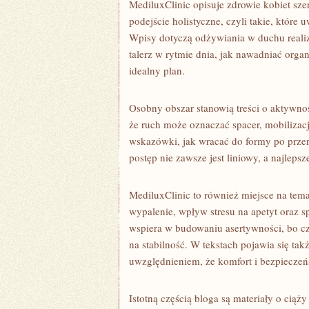
MediluxClinic opisuje zdrowie kobiet sze
podejście holistyczne, czyli takie, które
Wpisy dotyczą odżywiania w duchu realiz
talerz w rytmie dnia, jak nawadniać orga
idealny plan.
Osobny obszar stanowią treści o aktywnoś
że ruch może oznaczać spacer, mobilizację
wskazówki, jak wracać do formy po przerw
postęp nie zawsze jest liniowy, a najlepsze
MediluxClinic to również miejsce na te
wypalenie, wpływ stresu na apetyt oraz s
wspiera w budowaniu asertywności, bo czę
na stabilność. W tekstach pojawia się tak
uwzględnieniem, że komfort i bezpieczeń
Istotną częścią bloga są materiały o ciąż