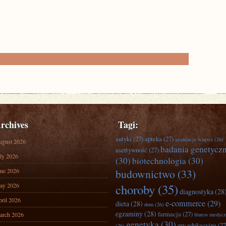
rchives
Tagi:
antyki
(27)
apteka
(27)
aranżacja wnętrz
(26)
ugust 2026
badania genetycz
asertywność
(27)
ly 2026
(30)
biotechnologia
(30)
ne 2026
budownictwo
(33)
ay 2026
choroby
(35)
diagnostyka
(28
ril 2026
e-commerce
(29)
dieta
(28)
dom
(26)
egzaminy
(28)
farmacja
(27)
arch 2026
fitness medyc
genetyka
(30)
gry edukacyjne
(27
(26)