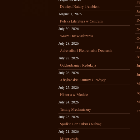
Fe
Dźwięki Natury i Ambient
Ja
August 1, 2026
D
Polska Literatura w Centrum
July 30, 2026
N
Wasze Doświadczenia
Oc
July 28, 2026
Se
Adrenalina i Ekstremalne Doznania
A
July 28, 2026
Odchudzanie i Redukcja
Ju
July 26, 2026
Ju
Afrykańskie Kultury i Tradycje
M
July 25, 2026
Ap
Historia w Modzie
M
July 24, 2026
Tuning Mechaniczny
Fe
July 23, 2026
Słodkie Bez Cukru i Nabiału
July 21, 2026
Motoryzacja