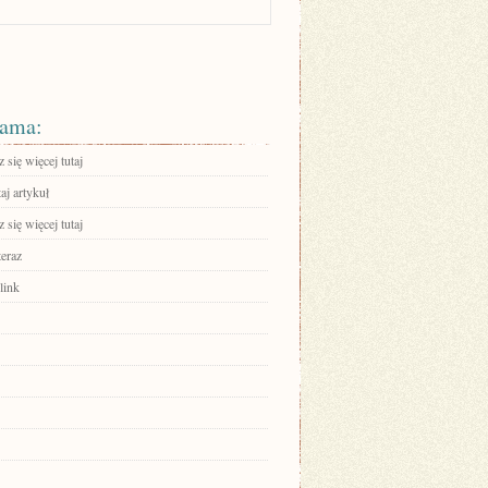
ama:
się więcej tutaj
aj artykuł
się więcej tutaj
teraz
link