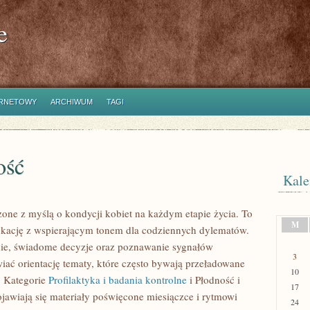
e
ERNETOWY
ARCHIWUM
TAGI
ość
Kale
rzone z myślą o kondycji kobiet na każdym etapie życia. To
M
edukację z wspierającym tonem dla codziennych dylematów.
anie, świadome decyzje oraz poznawanie sygnałów
3
iać orientację tematy, które często bywają przeładowane
10
. Kategorie
Profilaktyka i badania kontrolne
i Płodność i
17
jawiają się materiały poświęcone miesiączce i rytmowi
24