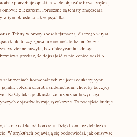
orodzie potrzebuje opieki, a wiele objawów bywa częścią
to omówić z lekarzem. Poruszane są tematy zmęczenia,
y w tym okresie to także psychika.
auzy. Teksty w prosty sposób tłumaczą, dlaczego w tym
spadek libido czy spowolnienie metabolizmu. Serwis
zez codzienne nawyki, bez obiecywania jednego
rzmiewa przekaz, że dojrzałość to nie koniec troski o
i o zaburzeniach hormonalnych w ujęciu edukacyjnym:
ne jajniki, bolesna choroba endometrium, choroby tarczycy
ej. Każdy tekst podkreśla, że rozpoznanie wymaga
edynczych objawów bywają ryzykowne. To podejście buduje
y, ale nie ucieka od konkretu. Dzięki temu czytelniczka
ycie. W artykułach pojawiają się podpowiedzi, jak opisywać