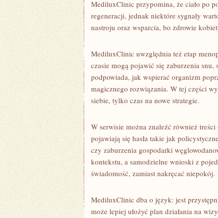
MediluxClinic przypomina, że ciało po p
regeneracji, jednak niektóre sygnały war
nastroju oraz wsparcia, bo zdrowie kobiet
MediluxClinic uwzględnia też etap menop
czasie mogą pojawić się zaburzenia snu, 
podpowiada, jak wspierać organizm popr
magicznego rozwiązania. W tej części wyb
siebie, tylko czas na nowe strategie.
W serwisie można znaleźć również treśc
pojawiają się hasła takie jak policystycz
czy zaburzenia gospodarki węglowodanow
kontekstu, a samodzielne wnioski z poj
świadomość, zamiast nakręcać niepokój.
MediluxClinic dba o język: jest przystępn
może lepiej ułożyć plan działania na wiz