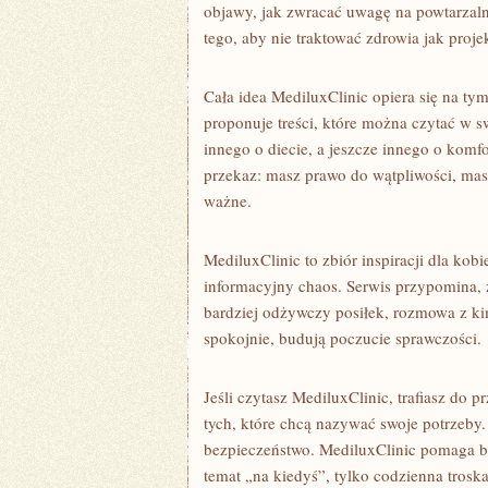
objawy, jak zwracać uwagę na powtarzaln
tego, aby nie traktować zdrowia jak proje
Cała idea MediluxClinic opiera się na ty
proponuje treści, które można czytać w s
innego o diecie, a jeszcze innego o kom
przekaz: masz prawo do wątpliwości, mas
ważne.
MediluxClinic to zbiór inspiracji dla kob
informacyjny chaos. Serwis przypomina, ż
bardziej odżywczy posiłek, rozmowa z ki
spokojnie, budują poczucie sprawczości.
Jeśli czytasz MediluxClinic, trafiasz do p
tych, które chcą nazywać swoje potrzeby. 
bezpieczeństwo. MediluxClinic pomaga bu
temat „na kiedyś”, tylko codzienna troska 