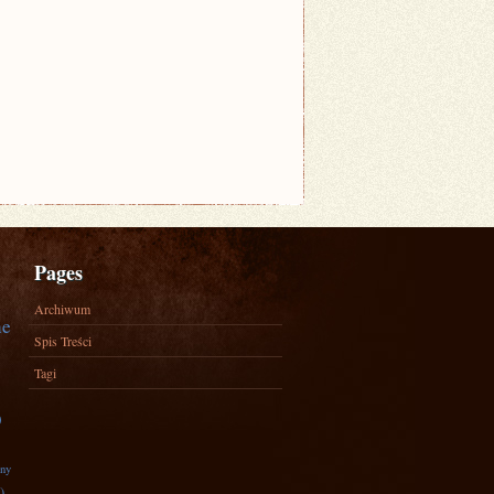
Pages
Archiwum
ne
Spis Treści
Tagi
)
zny
)