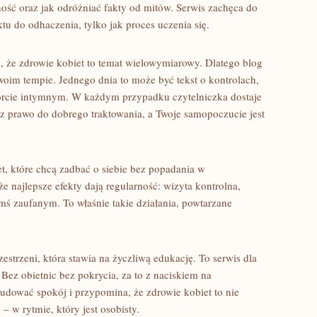
ość oraz jak odróżniać fakty od mitów. Serwis zachęca do
ktu do odhaczenia, tylko jak proces uczenia się.
m, że zdrowie kobiet to temat wielowymiarowy. Dlatego blog
woim tempie. Jednego dnia to może być tekst o kontrolach,
forcie intymnym. W każdym przypadku czytelniczka dostaje
z prawo do dobrego traktowania, a Twoje samopoczucie jest
iet, które chcą zadbać o siebie bez popadania w
e najlepsze efekty dają regularność: wizyta kontrolna,
mś zaufanym. To właśnie takie działania, powtarzane
rzestrzeni, która stawia na życzliwą edukację. To serwis dla
Bez obietnic bez pokrycia, za to z naciskiem na
dować spokój i przypomina, że zdrowie kobiet to nie
– w rytmie, który jest osobisty.