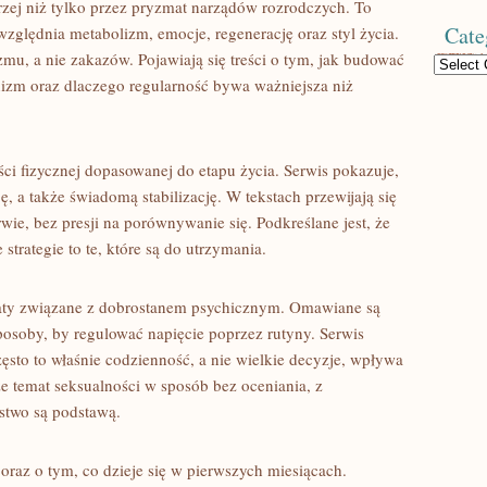
rzej niż tylko przez pryzmat narządów rozrodczych. To
Cate
 uwzględnia metabolizm, emocje, regenerację oraz styl życia.
mu, a nie zakazów. Pojawiają się treści o tym, jak budować
Categories
nizm oraz dlaczego regularność bywa ważniejsza niż
ci fizycznej dopasowanej do etapu życia. Serwis pokazuje,
, a także świadomą stabilizację. W tekstach przewijają się
ie, bez presji na porównywanie się. Podkreślane jest, że
 strategie to te, które są do utrzymania.
maty związane z dobrostanem psychicznym. Omawiane są
posoby, by regulować napięcie poprzez rutyny. Serwis
sto to właśnie codzienność, a nie wielkie decyzje, wpływa
że temat seksualności w sposób bez oceniania, z
stwo są podstawą.
y oraz o tym, co dzieje się w pierwszych miesiącach.