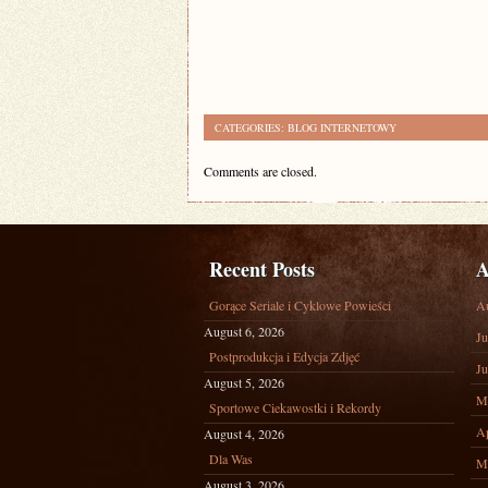
CATEGORIES:
BLOG INTERNETOWY
Comments are closed.
Recent Posts
A
Gorące Seriale i Cyklowe Powieści
A
August 6, 2026
Ju
Postprodukcja i Edycja Zdjęć
Ju
August 5, 2026
M
Sportowe Ciekawostki i Rekordy
Ap
August 4, 2026
Dla Was
M
August 3, 2026