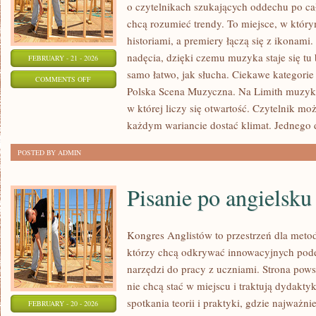
o czytelnikach szukających oddechu po cał
chcą rozumieć trendy. To miejsce, w który
historiami, a premiery łączą się z ikonami
nadęcia, dzięki czemu muzyka staje się tu b
FEBRUARY - 21 - 2026
samo łatwo, jak słucha. Ciekawe kategorie 
ON
COMMENTS OFF
Polska Scena Muzyczna. Na Limith muzyka 
MUZYKA
w której liczy się otwartość. Czytelnik moż
FILMOWA
każdym wariancie dostać klimat. Jednego 
I
SERIALOWA
POSTED BY ADMIN
Pisanie po angielsku
Kongres Anglistów to przestrzeń dla meto
którzy chcą odkrywać innowacyjnych pode
narzędzi do pracy z uczniami. Strona pows
nie chcą stać w miejscu i traktują dydakty
spotkania teorii i praktyki, gdzie najważni
FEBRUARY - 20 - 2026