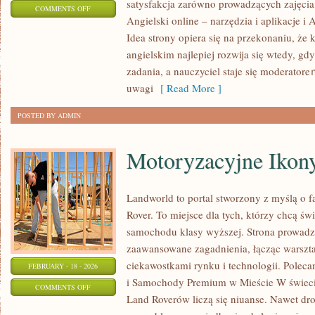
satysfakcja zarówno prowadzących zajęcia
ON
COMMENTS OFF
Angielski online – narzędzia i aplikacje i 
PISANIE
Idea strony opiera się na przekonaniu, że
PO
angielskim najlepiej rozwija się wtedy, gd
ANGIELSKU
zadania, a nauczyciel staje się moderator
uwagi
[ Read More ]
POSTED BY ADMIN
Motoryzacyjne Ikon
Landworld to portal stworzony z myślą o 
Rover. To miejsce dla tych, którzy chcą ś
samochodu klasy wyższej. Strona prowadz
zaawansowane zagadnienia, łącząc warszt
ciekawostkami rynku i technologii. Pole
FEBRUARY - 18 - 2026
i Samochody Premium w Mieście W świeci
ON
COMMENTS OFF
Land Roverów liczą się niuanse. Nawet dr
MOTORYZACYJNE