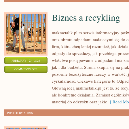
Biznes a recykling
makmetalik.pl to serwis informacyjny poś
oraz obrotu odpadami nadającymi się do o
firm, które chcą lepiej rozumieć, jak dział
odpady do sprzedaży, jak przebiega proces
właściwe postępowanie z odpadami ma zna
FEBRUARY - 23 - 2026
jak i dla budżetu. Strona skupia się na pra
ON
COMMENTS OFF
pozornie bezużyteczne rzeczy w wartość, 
BIZNES
cyrkularność. Ciekawe kategorie to Odpad
A
Główną ideą makmetalik.pl jest to, że recyk
RECYKLING
ale konkretne działania. Zamiast ogólników
materiał do odzysku oraz jakie
[ Read Mor
POSTED BY ADMIN