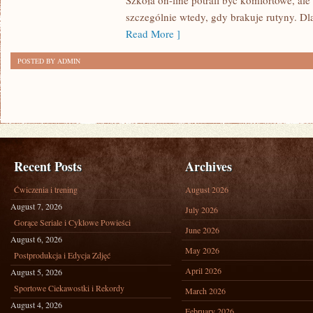
Szkoła on-line potrafi być komfortowe, al
W
szczególnie wtedy, gdy brakuje rutyny. Dl
PRAKTYCE
Read More ]
POSTED BY ADMIN
Recent Posts
Archives
Ćwiczenia i trening
August 2026
August 7, 2026
July 2026
Gorące Seriale i Cyklowe Powieści
June 2026
August 6, 2026
May 2026
Postprodukcja i Edycja Zdjęć
April 2026
August 5, 2026
Sportowe Ciekawostki i Rekordy
March 2026
August 4, 2026
February 2026