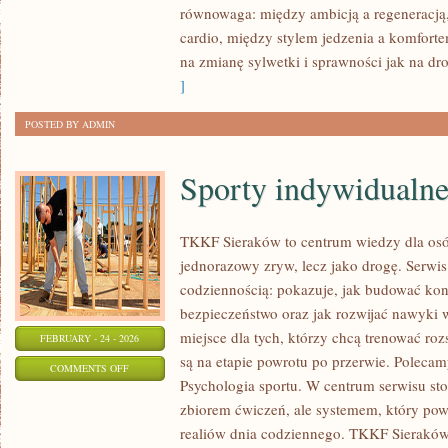
równowaga: między ambicją a regeneracją
A
cardio, między stylem jedzenia a komfort
WIEK
na zmianę sylwetki i sprawności jak na drog
]
POSTED BY ADMIN
Sporty indywidualn
TKKF Sieraków to centrum wiedzy dla osób,
jednorazowy zryw, lecz jako drogę. Serwi
codziennością: pokazuje, jak budować kon
bezpieczeństwo oraz jak rozwijać nawyki
miejsce dla tych, którzy chcą trenować roz
FEBRUARY - 24 - 2026
są na etapie powrotu po przerwie. Poleca
ON
COMMENTS OFF
Psychologia sportu. W centrum serwisu stoi 
SPORTY
zbiorem ćwiczeń, ale systemem, który po
INDYWIDUALNE
realiów dnia codziennego. TKKF Sierak