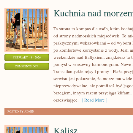
Kuchnia nad morze
Ta strona to kompas dla osób, które kocha
od strony nadmorskich miejscówek. To miej
praktycznymi wskazówkami – od wyboru k
po komfortowe korzystanie z wody. Jeśli 
weekendzie nad Bałtykiem, znajdziesz tu t
FEBRUARY - 8 - 2026
pomysł w sensowny harmonogram. Nowe kat
ON
COMMENTS OFF
Transatlantyckie rejsy i promy i Plaże pr
KUCHNIA
serwisu jest pokazanie, że morze ma wiel
NAD
nieprzewidywalne, ale potrafi też być ła
MORZEM
brzegiem, innym razem przyciąga klifami
orzeźwiające.
[ Read More ]
POSTED BY ADMIN
Kalisz