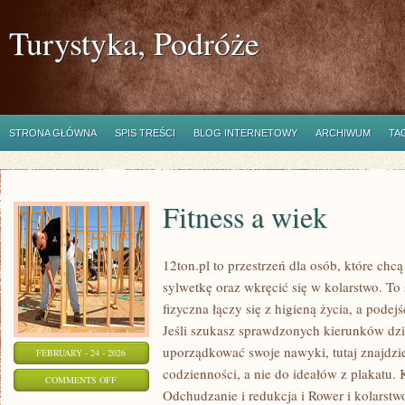
Turystyka, Podróże
STRONA GŁÓWNA
SPIS TREŚCI
BLOG INTERNETOWY
ARCHIWUM
TA
Fitness a wiek
12ton.pl to przestrzeń dla osób, które chc
sylwetkę oraz wkręcić się w kolarstwo. T
fizyczna łączy się z higieną życia, a podejś
Jeśli szukasz sprawdzonych kierunków dzi
uporządkować swoje nawyki, tutaj znajdz
FEBRUARY - 24 - 2026
codzienności, a nie do ideałów z plakatu. 
ON
COMMENTS OFF
Odchudzanie i redukcja i Rower i kolarstw
FITNESS