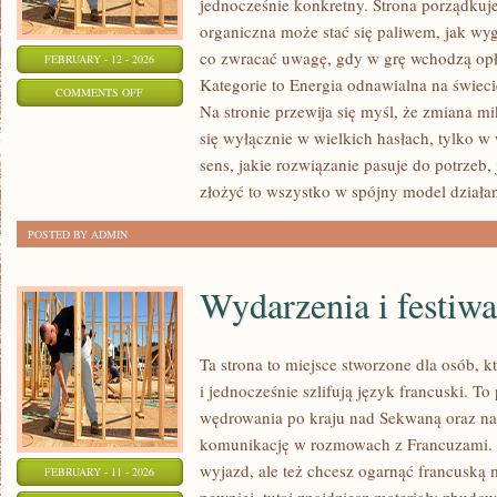
jednocześnie konkretny. Strona porządkuje
organiczna może stać się paliwem, jak wyg
co zwracać uwagę, gdy w grę wchodzą opł
FEBRUARY - 12 - 2026
Kategorie to Energia odnawialna na świecie
ON
COMMENTS OFF
Na stronie przewija się myśl, że zmiana m
EDUKACJA
się wyłącznie w wielkich hasłach, tylko w
I
sens, jakie rozwiązanie pasuje do potrzeb, 
POPULARYZACJA
złożyć to wszystko w spójny model działan
POSTED BY ADMIN
Wydarzenia i festiwa
Ta strona to miejsce stworzone dla osób, k
i jednocześnie szlifują język francuski. T
wędrowania po kraju nad Sekwaną oraz nau
komunikację w rozmowach z Francuzami. J
wyjazd, ale też chcesz ogarnąć francuską
FEBRUARY - 11 - 2026