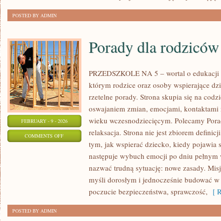
POSTED BY ADMIN
Porady dla rodziców
PRZEDSZKOLE NA 5 – wortal o edukacji
którym rodzice oraz osoby wspierające dz
rzetelne porady. Strona skupia się na cod
oswajaniem zmian, emocjami, kontaktami
wieku wczesnodziecięcym. Polecamy Porad
FEBRUARY - 9 - 2026
relaksacja. Strona nie jest zbiorem definic
ON
COMMENTS OFF
tym, jak wspierać dziecko, kiedy pojawia 
PORADY
następuje wybuch emocji po dniu pełnym w
DLA
nazwać trudną sytuację: nowe zasady. Mis
RODZICÓW
myśli dorosłym i jednocześnie budować w 
poczucie bezpieczeństwa, sprawczość,
[ R
POSTED BY ADMIN