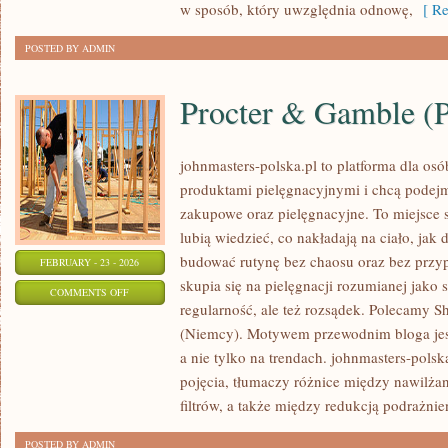
w sposób, który uwzględnia odnowę,
[ Re
POSTED BY ADMIN
Procter & Gamble 
johnmasters-polska.pl to platforma dla osób
produktami pielęgnacyjnymi i chcą podejm
zakupowe oraz pielęgnacyjne. To miejsce s
lubią wiedzieć, co nakładają na ciało, jak 
budować rutynę bez chaosu oraz bez prz
FEBRUARY - 23 - 2026
skupia się na pielęgnacji rozumianej jako 
ON
COMMENTS OFF
regularność, ale też rozsądek. Polecamy Sh
PROCTER
(Niemcy). Motywem przewodnim bloga jest
&
a nie tylko na trendach. johnmasters-pol
GAMBLE
pojęcia, tłumaczy różnice między nawil
(P&G)
filtrów, a także między redukcją podrażnie
(USA)
POSTED BY ADMIN