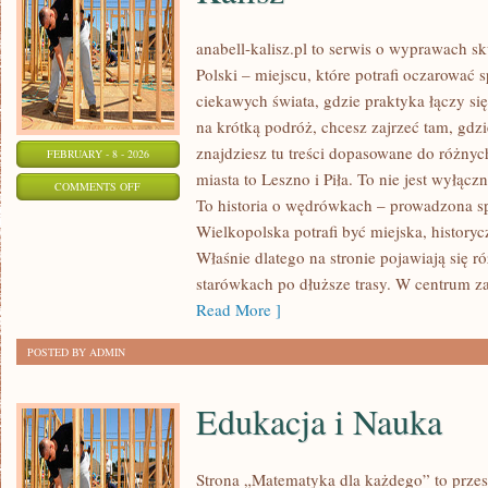
anabell-kalisz.pl to serwis o wyprawach s
Polski – miejscu, które potrafi oczarować 
ciekawych świata, gdzie praktyka łączy się 
na krótką podróż, chcesz zajrzeć tam, gdzi
znajdziesz tu treści dopasowane do różny
FEBRUARY - 8 - 2026
miasta to Leszno i Piła. To nie jest wyłąc
ON
COMMENTS OFF
To historia o wędrówkach – prowadzona sp
KALISZ
Wielkopolska potrafi być miejska, historyc
Właśnie dlatego na stronie pojawiają się 
starówkach po dłuższe trasy. W centrum zai
Read More ]
POSTED BY ADMIN
Edukacja i Nauka
Strona „Matematyka dla każdego” to przes