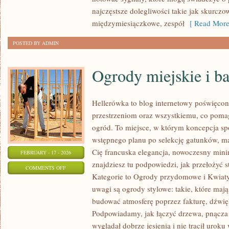
najczęstsze dolegliwości takie jak skurcz
międzymiesiączkowe, zespół
[ Read More
POSTED BY ADMIN
Ogrody miejskie i b
Hellerówka to blog internetowy poświęco
przestrzeniom oraz wszystkiemu, co poma
ogród. To miejsce, w którym koncepcja sp
wstępnego planu po selekcję gatunków, mater
Cię francuska elegancja, nowoczesny mini
FEBRUARY - 17 - 2026
znajdziesz tu podpowiedzi, jak przełożyć st
ON
COMMENTS OFF
Kategorie to Ogrody przydomowe i Kwiaty
OGRODY
uwagi są ogrody stylowe: takie, które mają
MIEJSKIE
budować atmosferę poprzez fakturę, dźwięk
I
Podpowiadamy, jak łączyć drzewa, pnącza 
BALKONY
wyglądał dobrze jesienią i nie tracił uroku