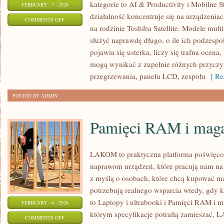
kategorie to AI & Productivity i Mobilne 
FEBRUARY - 7 - 2026
działalność koncentruje się na urządzenia
ON
COMMENTS OFF
na rodzinie Toshiba Satellite. Modele multi
MOBILNE
służyć naprawdę długo, o ile ich podzesp
STACJE
pojawia się usterka, liczy się trafna ocen
ROBOCZE
mogą wynikać z zupełnie różnych przyczyn
przegrzewania, panelu LCD, zespołu
[ Re
POSTED BY ADMIN
Pamięci RAM i mag
LAKOM to praktyczna platforma poświęco
naprawom urządzeń, które pracują nam na 
z myślą o osobach, które chcą kupować mąd
potrzebują realnego wsparcia wtedy, gdy k
to Laptopy i ultrabooki i Pamięci RAM i 
FEBRUARY - 6 - 2026
którym specyfikacje potrafią zamieszać, 
ON
COMMENTS OFF