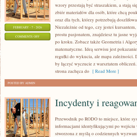
wzory przestają być straszakiem, a stają si
zbiór materiałów dla osób, które chcą po
oraz dla tych, którzy potrzebują doszlifo
Niezależnie od tego, czy jesteś kursantem
FEBRUARY - 7 - 2026
prostu pasjonatem, znajdziesz tu jasne wy
ON
COMMENTS OFF
po kroku. Zobacz także Geometria i Algo
EDUKACJA
matematyczne. Ideą serwisu jest pokazanie
I
regułki do wykucia, ale mapa zależności. D
NAUKA
by łączyć wyczucie z warsztatem obliczeń
strona zachęca do
[ Read More ]
POSTED BY ADMIN
Incydenty i reagowa
Przewodnik po RODO to miejsce, które sys
informacjami identyfikującymi po wejściu
stworzona z myślą o codziennych wyzwani