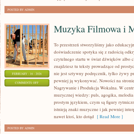
POSTED BY ADMIN
Muzyka Filmowa i M
To przestrzeń stworzyliśmy jako edukacy
doświadczenie spotyka się z radością odkr
czytelnego startu w świat dźwięków albo
znajdziesz tu teksty prowadzące od prostyc
nie jest sztywny podręcznik, tylko żywy p
FEBRUARY - 16 - 2026
pewniej ją wykonywać. Nowości na stroni
ON
COMMENTS OFF
Nagrywanie i Produkcja Wokalna. W cent
MUZYKA
muzycznej wiedzy: puls, agogika, melodia
FILMOWA
prostym językiem, czym są figury rytmiczn
I
istnieją znaki muzyczne i jak pewniej inte
MUSICALE
nawet ktoś, kto dotąd
[ Read More ]
POSTED BY ADMIN