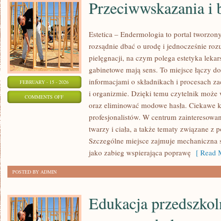
Przeciwwskazania i 
Estetica – Endermologia to portal tworzon
rozsądnie dbać o urodę i jednocześnie roz
pielęgnacji, na czym polega estetyka lekar
gabinetowe mają sens. To miejsce łączy d
informacjami o składnikach i procesach z
FEBRUARY - 15 - 2026
i organizmie. Dzięki temu czytelnik może 
ON
COMMENTS OFF
oraz eliminować modowe hasła. Ciekawe ka
PRZECIWWSKAZANIA
profesjonalistów. W centrum zainteresowan
I
twarzy i ciała, a także tematy związane z 
BEZPIECZEŃSTWO
Szczególne miejsce zajmuje mechaniczna 
jako zabieg wspierająca poprawę
[ Read M
POSTED BY ADMIN
Edukacja przedszkol