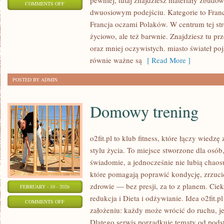
pewniej, tutaj znajdziesz materiały zbudo
ON
COMMENTS OFF
dwuosiowym podejściu. Kategorie to Francj
WYDARZENIA
Francja oczami Polaków. W centrum tej str
I
życiowo, ale też barwnie. Znajdziesz tu p
FESTIWALE
oraz mniej oczywistych. miasto świateł poj
równie ważne są
[ Read More ]
POSTED BY ADMIN
Domowy trening
o2fit.pl to klub fitness, które łączy wiedzę
stylu życia. To miejsce stworzone dla osób,
świadomie, a jednocześnie nie lubią chaosu
które pomagają poprawić kondycję, zrzuci
zdrowie — bez presji, za to z planem. Cie
FEBRUARY - 10 - 2026
redukcja i Dieta i odżywianie. Idea o2fit.p
ON
COMMENTS OFF
założeniu: każdy może wrócić do ruchu, je
DOMOWY
Dlatego serwis porządkuje tematy od pod