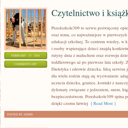
Czytelnictwo i książk
Przedszkole309 to serwis poświęcony opi
oraz temu, co najważniejsze w pierwszych 
edukacji szkolnej. To centrum wiedzy, w
i osoby wspierające dzieci znajdą konkre
rutyny dnia z maluchem oraz rozwoju dzi
FEBRUARY - 15 - 2026
toddlerowego aż po pierwsze lata szkoły. 
ON
COMMENTS OFF
Dietetyka i zdrowie dziecka. Ideą serwisu 
CZYTELNICTWO
dla wielu rodzin stają się wyzwaniem: ada
I
uczucia dziecka, granice, kontakt z nauczy
KSIĄŻKI
dylematy związane z jedzeniem, snem, higi
DLA
bezpieczeństwem. Przedszkole309 spina p
DZIECI
dzięki czemu łatwiej
[ Read More ]
POSTED BY ADMIN