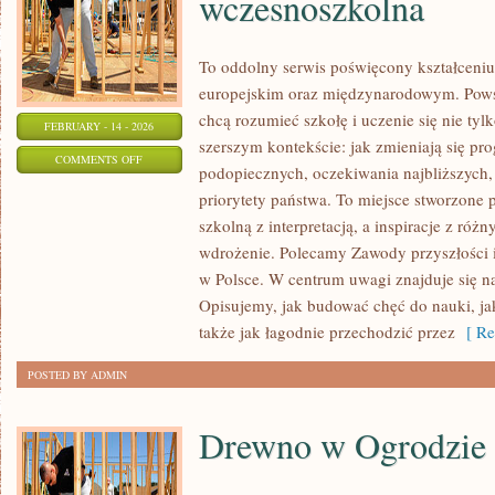
wczesnoszkolna
To oddolny serwis poświęcony kształceniu
europejskim oraz międzynarodowym. Powst
chcą rozumieć szkołę i uczenie się nie tylk
FEBRUARY - 14 - 2026
szerszym kontekście: jak zmieniają się pr
ON
COMMENTS OFF
podopiecznych, oczekiwania najbliższyc
EDUKACJA
priorytety państwa. To miejsce stworzone 
PRZEDSZKOLNA
szkolną z interpretacją, a inspiracje z róż
I
wdrożenie. Polecamy Zawody przyszłości 
WCZESNOSZKOLNA
w Polsce. W centrum uwagi znajduje się na
Opisujemy, jak budować chęć do nauki, ja
także jak łagodnie przechodzić przez
[ Re
POSTED BY ADMIN
Drewno w Ogrodzie