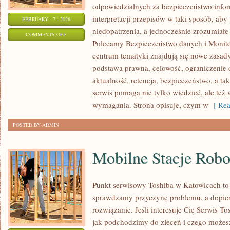
odpowiedzialnych za bezpieczeństwo inform
interpretacji przepisów w taki sposób, aby
FEBRUARY - 7 - 2026
niedopatrzenia, a jednocześnie zrozumiał
ON
COMMENTS OFF
Polecamy Bezpieczeństwo danych i Monitor
INCYDENTY
centrum tematyki znajdują się nowe zasad
I
podstawa prawna, celowość, ograniczenie 
REAGOWANIE
aktualność, retencja, bezpieczeństwo, a ta
serwis pomaga nie tylko wiedzieć, ale też
wymagania. Strona opisuje, czym w
[ Rea
POSTED BY ADMIN
Mobilne Stacje Rob
Punkt serwisowy Toshiba w Katowicach to
sprawdzamy przyczynę problemu, a dopie
rozwiązanie. Jeśli interesuje Cię Serwis T
jak podchodzimy do zleceń i czego możes