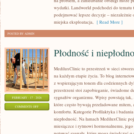
na problem, a zaniedbanie obsługi może pr
IKONY
wydatki. Landworld podchodzi do tematu t
podejmować lepsze decyzje – niezależnie o
miejska eksploatacja,
[ Read More ]
POSTED BY ADMIN
Płodność i niepłodn
MediluxClinic to przestrzeń w sieci stworz
na każdym etapie życia. To blog internetow
z wspierającym tonem dla codziennych dy
przestrzeni stoi zapobieganie, świadome 
sygnałów organizmu. Wpisy powstają tak, a
FEBRUARY - 17 - 2026
które często bywają przeładowane mitem, 
ON
COMMENTS OFF
komfortu. Kategorie Profilaktyka i badania
PŁODNOŚĆ
niepłodność. Na łamach MediluxClinic poj
I
miesiączce i rytmowi hormonalnemu, jego 
NIEPŁODNOŚĆ
notować sygnały, które mogą świadczyć o