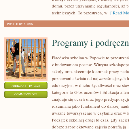
TRENING
domu, przez utrzymanie regularności, aż p
technicznych. To przestrzeń, w
[ Read Mor
POSTED BY ADMIN
Programy i podręczn
Placówka szkolna w Popowie to przestrzeń,
z budowaniem postaw. Witryna szkolapopo
szkoły oraz akcentuje kierunek pracy peda
poznawaniu świata od najwcześniejszych la
edukacyjne, w duchu życzliwości oraz sta
FEBRUARY - 10 - 2026
kategorie to Głos uczniów i Edukacja alte
ON
COMMENTS OFF
znajduje się uczeń oraz jego predyspozycj
PROGRAMY
rozumiana jako fundament do dalszej nauki
I
uważne towarzyszenie w czytaniu oraz w 
PODRĘCZNIKI
Początek szkolnej drogi to czas, gdy zaciek
dobrze zaprojektowane zajęcia potrafią ją
[