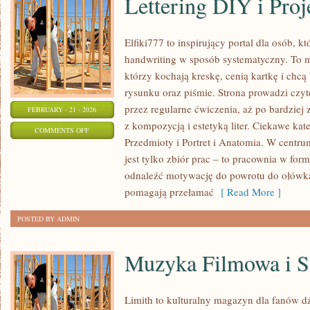
Lettering DIY i Proj
Elfiki777 to inspirujący portal dla osób, k
handwriting w sposób systematyczny. To mi
którzy kochają kreskę, cenią kartkę i chc
rysunku oraz piśmie. Strona prowadzi czyt
przez regularne ćwiczenia, aż po bardzie
FEBRUARY - 21 - 2026
z kompozycją i estetyką liter. Ciekawe kat
ON
COMMENTS OFF
Przedmioty i Portret i Anatomia. W centrum
LETTERING
jest tylko zbiór prac – to pracownia w fo
DIY
odnaleźć motywację do powrotu do ołówka,
I
pomagają przełamać
[ Read More ]
PROJEKTY
POSTED BY ADMIN
Muzyka Filmowa i S
Limith to kulturalny magazyn dla fanów d