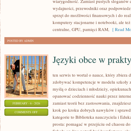
wiarygodność. Zamiast pustych sloganów d
PAMIĘCI
wydajności, przewodniki oraz podpowiedz
RAM
sprzęt do możliwości finansowych i do re
I
komputery stacjonarne i notebooki, ale też
MAGAZYNY
centralne, GPU, pamięci RAM,
[ Read Mo
DANYCH
POSTED BY ADMIN
Języki obce w prakt
ten serwis to wortal o nauce, który zbiera
zdobywać kompetencje w modelu szkoły zd
myślą o dzieciach i młodzieży, opiekunach
opanować codzienność nauki przez internet.
zamiast teorii bez zastosowania, znajdziesz
FEBRUARY - 6 - 2026
krok po kroku dobrych nawyków i sprawd
ON
COMMENTS OFF
kategorie to Biblioteka nauczyciela i Eduka
JĘZYKI
prosta: pomagać w przejściu od chaosu do
OBCE