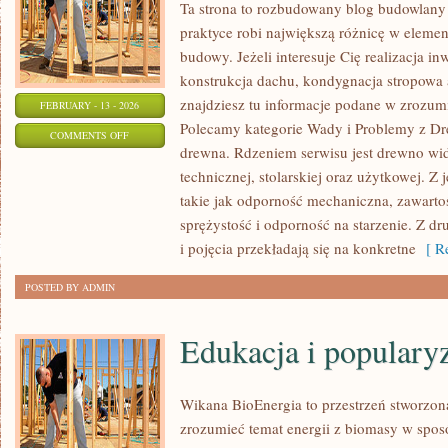
Ta strona to rozbudowany blog budowlany
praktyce robi największą różnicę w eleme
budowy. Jeżeli interesuje Cię realizacja in
konstrukcja dachu, kondygnacja stropowa 
znajdziesz tu informacje podane w zrozumi
FEBRUARY - 13 - 2026
Polecamy kategorie Wady i Problemy z Dr
ON
COMMENTS OFF
drewna. Rdzeniem serwisu jest drewno wid
DREWNO
technicznej, stolarskiej oraz użytkowej. 
W
takie jak odporność mechaniczna, zawarto
OGRODZIE
sprężystość i odporność na starzenie. Z dr
i pojęcia przekładają się na konkretne
[ Re
POSTED BY ADMIN
Edukacja i populary
Wikana BioEnergia to przestrzeń stworzona
zrozumieć temat energii z biomasy w spos