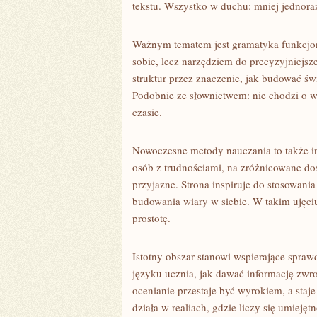
tekstu. Wszystko w duchu: mniej jednoraz
Ważnym tematem jest gramatyka funkcjon
sobie, lecz narzędziem do precyzyjniejs
struktur przez znaczenie, jak budować św
Podobnie ze słownictwem: nie chodzi o w
czasie.
Nowoczesne metody nauczania to także i
osób z trudnościami, na zróżnicowane doś
przyjazne. Strona inspiruje do stosowani
budowania wiary w siebie. W takim ujęci
prostotę.
Istotny obszar stanowi wspierające spraw
języku ucznia, jak dawać informację zwr
ocenianie przestaje być wyrokiem, a staj
działa w realiach, gdzie liczy się umiejęt