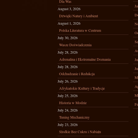
Dla Was
Ja
August 3, 2026
D
Dźwięki Natury i Ambient
August 1, 2026
N
Polska Literatura w Centrum
Oc
July 30, 2026
Se
Wasze Doświadczenia
A
July 28, 2026
Adrenalina i Ekstremalne Doznania
Ju
July 28, 2026
Ju
Odchudzanie i Redukcja
M
July 26, 2026
Ap
Afrykańskie Kultury i Tradycje
M
July 25, 2026
Historia w Modzie
Fe
July 24, 2026
Tuning Mechaniczny
July 23, 2026
Słodkie Bez Cukru i Nabiału