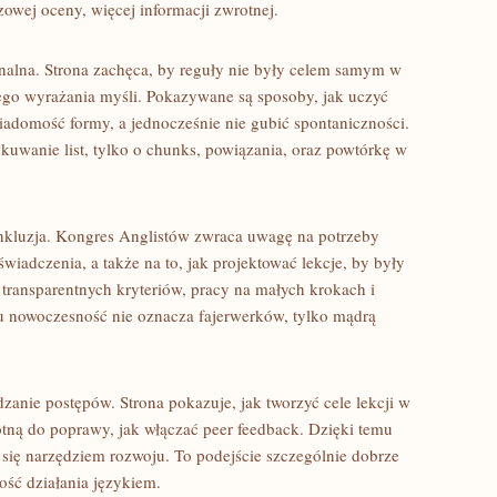
owej oceny, więcej informacji zwrotnej.
alna. Strona zachęca, by reguły nie były celem samym w
zego wyrażania myśli. Pokazywane są sposoby, jak uczyć
iadomość formy, a jednocześnie nie gubić spontaniczności.
kuwanie list, tylko o chunks, powiązania, oraz powtórkę w
nkluzja. Kongres Anglistów zwraca uwagę na potrzeby
wiadczenia, a także na to, jak projektować lekcje, by były
a transparentnych kryteriów, pracy na małych krokach i
u nowoczesność nie oznacza fajerwerków, tylko mądrą
dzanie postępów. Strona pokazuje, jak tworzyć cele lekcji w
otną do poprawy, jak włączać peer feedback. Dzięki temu
e się narzędziem rozwoju. To podejście szczególnie dobrze
ność działania językiem.