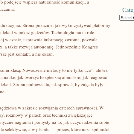
o podejście wspiera naturalność komunikacji, a
Cate
uczania.
Categories
edukacyjna. Strona pokazuje, jak wykorzystywać platformy
 lekcji w pokaz gadżetów. Technologia ma tu rolę
ej w czasie, usprawnia informację zwrotną, pozwala
zi, a także rozwija autonomię. Jednocześnie Kongres
e jest kontakt, a nie ekran.
aniu klasą. Nowoczesne metody to nie tylko „co”, ale też
ą naukę; jak tworzyć bezpieczną atmosferę; jak reagować
 lekcji. Strona podpowiada, jak sprawić, by zajęcia były
ne.
zędziowa w zakresie rozwijania czterech sprawności. W
ay, rozmowy w parach oraz techniki zwiększające
ntyczne nagrania i pomysły na to, jak uczyć radzenia sobie
nie selektywne, a w pisaniu — proces, które uczą spójności