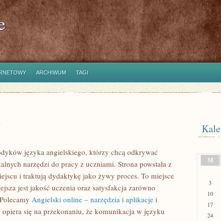
e
ERNETOWY
ARCHIWUM
TAGI
u
Kale
odyków języka angielskiego, którzy chcą odkrywać
M
alnych narzędzi do pracy z uczniami. Strona powstała z
iejscu i traktują dydaktykę jako żywy proces. To miejsce
3
iejsza jest jakość uczenia oraz satysfakcja zarówno
10
. Polecamy
Angielski online – narzędzia i aplikacje
i
17
y opiera się na przekonaniu, że komunikacja w języku
24