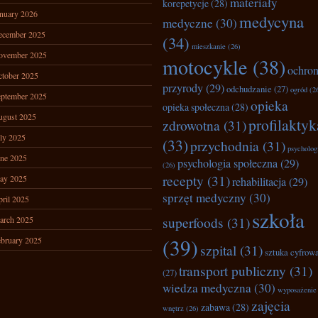
materiały
korepetycje
(28)
nuary 2026
medycyna
medyczne
(30)
ecember 2025
(34)
mieszkanie
(26)
ovember 2025
motocykle
(38)
ochro
tober 2025
przyrody
(29)
odchudzanie
(27)
ogród
(2
ptember 2025
opieka
opieka społeczna
(28)
ugust 2025
profilaktyk
zdrowotna
(31)
ly 2025
(33)
przychodnia
(31)
psycholog
ne 2025
psychologia społeczna
(29)
(26)
recepty
(31)
ay 2025
rehabilitacja
(29)
sprzęt medyczny
(30)
ril 2025
szkoła
superfoods
(31)
arch 2025
(39)
bruary 2025
szpital
(31)
sztuka cyfrow
transport publiczny
(31)
(27)
wiedza medyczna
(30)
wyposażenie
zajęcia
zabawa
(28)
wnętrz
(26)