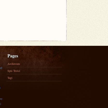
Pages
Archiwum
ne
Spis Treści
Tagi
)
zny
)