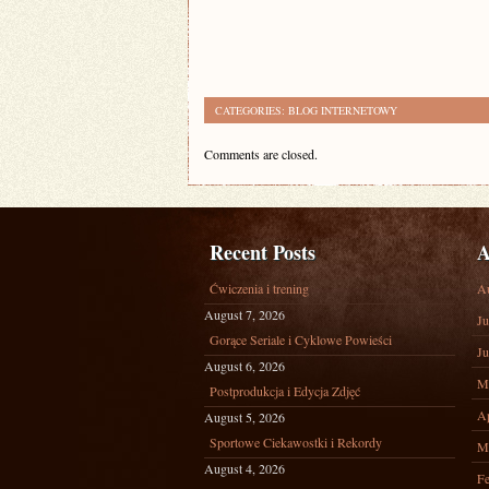
CATEGORIES:
BLOG INTERNETOWY
Comments are closed.
Recent Posts
A
Ćwiczenia i trening
A
August 7, 2026
Ju
Gorące Seriale i Cyklowe Powieści
Ju
August 6, 2026
M
Postprodukcja i Edycja Zdjęć
Ap
August 5, 2026
Sportowe Ciekawostki i Rekordy
M
August 4, 2026
Fe