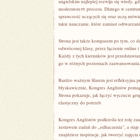
angielskim najlepiej rozwija się wtedy, g
moderatoreｍ procesu. Dlatego w centrum u
sprawczość uczących się oraz uczą mówi
takie nauczanie, które zamiast odtwarzani
Strona jest także kompasem po tym, co dz
odwróconej klasy, przez łączenie online i
Każdy z tych kierunków jest przedstawian
go w różnych poziomach zaawansowania
Bardzo ważnym filarem jest refleksyjna p
błyskawicznie, Kongres Anglistów pomaga
Strona pokazuje, jak łączyć wyczucie grup
elastyczny do potrzeb.
Kongres Anglistów podkreśla też rolę za
zestawem zadań do „odhaczenia”, a staje
znajdziesz inspiracje, jak tworzyć zajęcia 