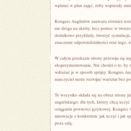
wplatać w plan zajęć, żeby wspierały umie
Kongres Anglistów zauważa również rosną
nie droga na skróty, lecz pomoc w tworze
dodatkowe przykłady, tworzyć symulacje,
znaczenie odpowiedzialności oraz tego, że
W całym przekazie strony przewija się m
eksperymentowanie. Nie chodzi o to, by r
wdrażać je w sposób spójny. Kongres Ang
nauczyciel może rozwijać warsztat bez p
To wszystko składa się na obraz strony j
angielskiego: dla tych, którzy chcą uczyć
osiąganiu pewności językowej. Kongres An
innowacje z konkretem: jak uczyć i jak sp
poza salą.