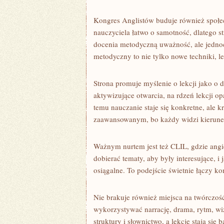
Kongres Anglistów buduje również społec
nauczyciela łatwo o samotność, dlatego s
docenia metodyczną uważność, ale jedno
metodyczny to nie tylko nowe techniki, l
Strona promuje myślenie o lekcji jako o 
aktywizujące otwarcia, na rdzeń lekcji opa
temu nauczanie staje się konkretne, ale 
zaawansowanym, bo każdy widzi kierune
Ważnym nurtem jest też CLIL, gdzie angie
dobierać tematy, aby były interesujące, i 
osiągalne. To podejście świetnie łączy 
Nie brakuje również miejsca na twórczo
wykorzystywać narrację, drama, rytm, wiz
struktury i słownictwo, a lekcje stają się