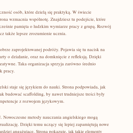
zność osób, które dzielą się praktyką. W świecie
trona wzmacnia wspólnotę. Znajdziesz tu podejście, które
cześnie pamięta o ludzkim wymiarze pracy z grupą. Rozwój
ecz także lepsze zrozumienie ucznia.
dobrze zaprojektowanej podróży. Pojawia się tu nacisk na
rty o działanie, oraz na domknięcie z refleksją. Dzięki
kreatywne. Taka organizacja sprzyja zarówno średnio
k pracy.
lski staje się językiem do nauki. Strona podpowiada, jak
jak budować scaffolding, by nawet trudniejsze treści były
kompetencje z rozwojem językowym.
ść. Nowoczesne metody nauczania angielskiego mogą
ualizację. Dzięki temu uczący się lepiej zapamiętują nowe
 bardziej angażujące. Strona pokazuje, jak takie elementy