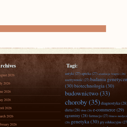
rchives
Tagi:
antyki
(27)
apteka
(27)
aranżacja wnętrz
(26)
ugust 2026
badania genetycz
asertywność
(27)
ly 2026
(30)
biotechnologia
(30)
ne 2026
budownictwo
(33)
ay 2026
choroby
(35)
diagnostyka
(28
ril 2026
e-commerce
(29)
dieta
(28)
dom
(26)
egzaminy
(28)
farmacja
(27)
arch 2026
fitness medyc
genetyka
(30)
gry edukacyjne
(27
(26)
bruary 2026