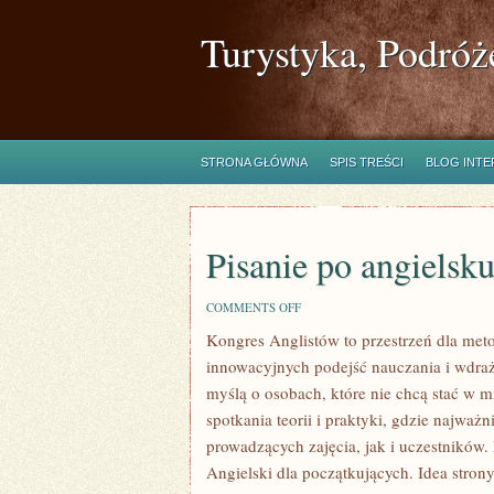
Turystyka, Podróż
STRONA GŁÓWNA
SPIS TREŚCI
BLOG INT
Pisanie po angielsk
ON
COMMENTS OFF
PISANIE
Kongres Anglistów to przestrzeń dla met
PO
ANGIELSKU
innowacyjnych podejść nauczania i wdraż
myślą o osobach, które nie chcą stać w m
spotkania teorii i praktyki, gdzie najważn
prowadzących zajęcia, jak i uczestników
Angielski dla początkujących. Idea stron