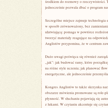
środkiem do rozmowy o rzeczywistości. T
jednocześnie pozwala dbać o program na
Szczególne miejsce zajmuje technologia 
w sposób zrównoważony, bez zamieniania
ułatwiającą: pomaga w powtórce rozłożon
tworzyć materiały reagujące na odpowied
Anglistów przypomina, że w centrum zawsz
Dużo uwagi poświęca się również zarządz
„jak”: jak budować ramy, które porządkuj
na różne style uczenia; jak planować flow
energetyczne, ale jednocześnie przemyśla
Kongres Anglistów to także skrzynka nar
obszarze mówienia promowane są role-pl
płynność. W słuchaniu pojawiają się aute
z lukami. W czytaniu akcentuje się czyta