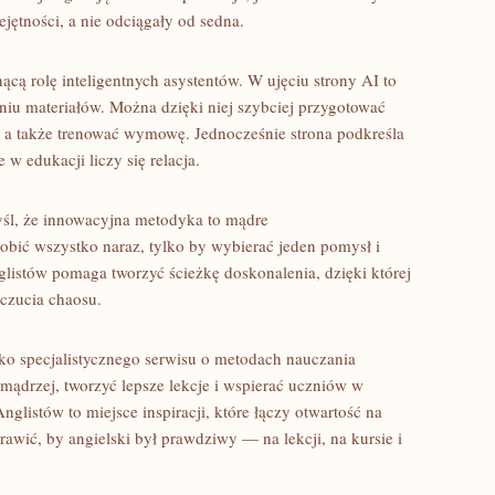
jętności, a nie odciągały od sedna.
cą rolę inteligentnych asystentów. W ujęciu strony AI to
niu materiałów. Można dzięki niej szybciej przygotować
 a także trenować wymowę. Jednocześnie strona podkreśla
 w edukacji liczy się relacja.
yśl, że innowacyjna metodyka to mądre
obić wszystko naraz, tylko by wybierać jeden pomysł i
listów pomaga tworzyć ścieżkę doskonalenia, dzięki której
oczucia chaosu.
ako specjalistycznego serwisu o metodach nauczania
 mądrzej, tworzyć lepsze lekcje i wspierać uczniów w
glistów to miejsce inspiracji, które łączy otwartość na
rawić, by angielski był prawdziwy — na lekcji, na kursie i