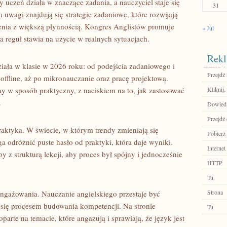
dy uczeń działa w znaczące zadania, a nauczyciel staje się
31
wagi znajdują się strategie zadaniowe, które rozwijają
enia z większą płynnością. Kongres Anglistów promuje
« Jul
a reguł stawia na użycie w realnych sytuacjach.
Rekl
iała w klasie w 2026 roku: od podejścia zadaniowego i
Przejdź 
 offline, aż po mikronauczanie oraz pracę projektową.
y w sposób praktyczny, z naciskiem na to, jak zastosować
Kliknij,
.
Dowiedz
Przejdź 
raktyka. W świecie, w którym trendy zmieniają się
Pobierz
 odróżnić puste hasło od praktyki, która daje wyniki.
Internet
y z strukturą lekcji, aby proces był spójny i jednocześnie
HTTP
Tu
Strona
angażowania. Nauczanie angielskiego przestaje być
 się procesem budowania kompetencji. Na stronie
Tu
oparte na temacie, które angażują i sprawiają, że język jest