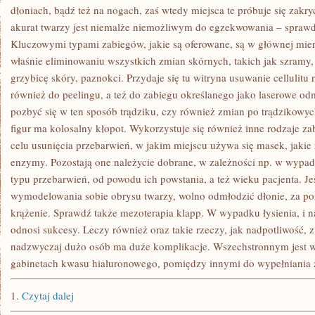
SZPECĄCE
dłoniach, bądź też na nogach, zaś wtedy miejsca te próbuje się zak
ZMIANY
akurat twarzy jest niemalże niemożliwym do egzekwowania – sprawdź
SKÓRNE
Kluczowymi typami zabiegów, jakie są oferowane, są w głównej mierz
właśnie eliminowaniu wszystkich zmian skórnych, takich jak szramy, r
grzybicę skóry, paznokci. Przydaje się tu witryna usuwanie cellulitu
również do peelingu, a też do zabiegu określanego jako laserowe od
pozbyć się w ten sposób trądziku, czy również zmian po trądzikowyc
figur ma kolosalny kłopot. Wykorzystuje się również inne rodzaje za
celu usunięcia przebarwień, w jakim miejscu używa się masek, jakie 
enzymy. Pozostają one należycie dobrane, w zależności np. w wypad
typu przebarwień, od powodu ich powstania, a też wieku pacjenta. Je
wymodelowania sobie obrysu twarzy, wolno odmłodzić dłonie, za po
krążenie. Sprawdź także mezoterapia klapp. W wypadku łysienia, i 
odnosi sukcesy. Leczy również oraz takie rzeczy, jak nadpotliwość
nadzwyczaj dużo osób ma duże komplikacje. Wszechstronnym jest w
gabinetach kwasu hialuronowego, pomiędzy innymi do wypełniania 
1.
Czytaj dalej