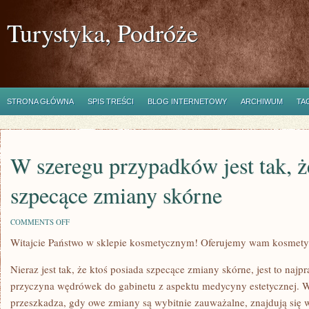
Turystyka, Podróże
STRONA GŁÓWNA
SPIS TREŚCI
BLOG INTERNETOWY
ARCHIWUM
TA
W szeregu przypadków jest tak, ż
szpecące zmiany skórne
ON
COMMENTS OFF
W
Witajcie Państwo w sklepie kosmetycznym! Oferujemy wam kosmetyki
SZEREGU
PRZYPADKÓW
JEST
Nieraz jest tak, że ktoś posiada szpecące zmiany skórne, jest to naj
TAK,
ŻE
przyczyna wędrówek do gabinetu z aspektu medycyny estetycznej. 
KTOŚ
przeszkadza, gdy owe zmiany są wybitnie zauważalne, znajdują się wi
MA