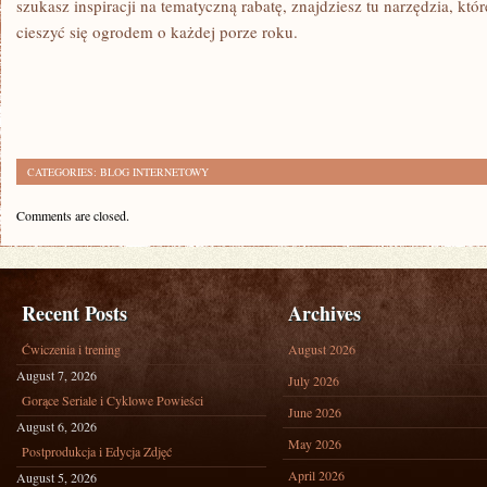
szukasz inspiracji na tematyczną rabatę, znajdziesz tu narzędzia, któ
cieszyć się ogrodem o każdej porze roku.
CATEGORIES:
BLOG INTERNETOWY
Comments are closed.
Recent Posts
Archives
Ćwiczenia i trening
August 2026
August 7, 2026
July 2026
Gorące Seriale i Cyklowe Powieści
June 2026
August 6, 2026
May 2026
Postprodukcja i Edycja Zdjęć
April 2026
August 5, 2026