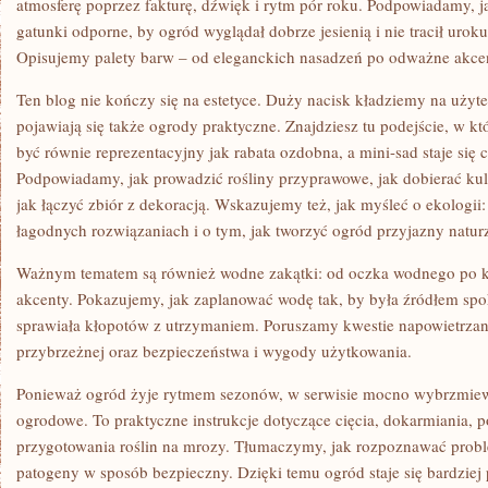
atmosferę poprzez fakturę, dźwięk i rytm pór roku. Podpowiadamy, j
gatunki odporne, by ogród wyglądał dobrze jesienią i nie tracił urok
Opisujemy palety barw – od eleganckich nasadzeń po odważne akce
Ten blog nie kończy się na estetyce. Duży nacisk kładziemy na użyte
pojawiają się także ogrody praktyczne. Znajdziesz tu podejście, w
być równie reprezentacyjny jak rabata ozdobna, a mini-sad staje się c
Podpowiadamy, jak prowadzić rośliny przyprawowe, jak dobierać ku
jak łączyć zbiór z dekoracją. Wskazujemy też, jak myśleć o ekologi
łagodnych rozwiązaniach i o tym, jak tworzyć ogród przyjazny natur
Ważnym tematem są również wodne zakątki: od oczka wodnego po 
akcenty. Pokazujemy, jak zaplanować wodę tak, by była źródłem spok
sprawiała kłopotów z utrzymaniem. Poruszamy kwestie napowietrzan
przybrzeżnej oraz bezpieczeństwa i wygody użytkowania.
Ponieważ ogród żyje rytmem sezonów, w serwisie mocno wybrzmiew
ogrodowe. To praktyczne instrukcje dotyczące cięcia, dokarmiania, 
przygotowania roślin na mrozy. Tłumaczymy, jak rozpoznawać proble
patogeny w sposób bezpieczny. Dzięki temu ogród staje się bardzie