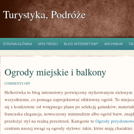
Turystyka, Podróże
STRONA GŁÓWNA
SPIS TREŚCI
BLOG INTERNETOWY
ARCHIWUM
TA
Ogrody miejskie i balkony
ON
COMMENTS OFF
OGRODY
Hellerówka to blog internetowy poświęcony stylizowanym zielonym 
MIEJSKIE
I
wszystkiemu, co pomaga zaprojektować efektowny ogród. To miejsc
BALKONY
się z konkretem: od wstępnego planu po selekcję gatunków, materiałów 
francuska elegancja, nowoczesny minimalizm albo ogród barw, znajd
przełożyć styl na realną przestrzeń. Kategorie to
Ogrody przydomow
centrum naszej uwagi są ogrody stylowe: takie, które mają charakte