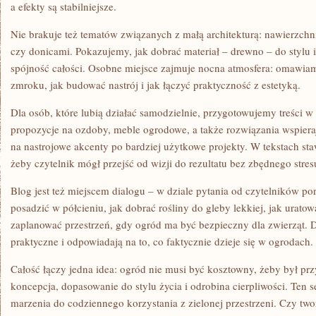
a efekty są stabilniejsze.
Nie brakuje też tematów związanych z małą architekturą: nawierzchni
czy donicami. Pokazujemy, jak dobrać materiał – drewno – do stylu 
spójność całości. Osobne miejsce zajmuje nocna atmosfera: omawia
zmroku, jak budować nastrój i jak łączyć praktyczność z estetyką.
Dla osób, które lubią działać samodzielnie, przygotowujemy treści w
propozycje na ozdoby, meble ogrodowe, a także rozwiązania wspier
na nastrojowe akcenty po bardziej użytkowe projekty. W tekstach st
żeby czytelnik mógł przejść od wizji do rezultatu bez zbędnego stres
Blog jest też miejscem dialogu – w dziale pytania od czytelników p
posadzić w półcieniu, jak dobrać rośliny do gleby lekkiej, jak uratow
zaplanować przestrzeń, gdy ogród ma być bezpieczny dla zwierząt. Dz
praktyczne i odpowiadają na to, co faktycznie dzieje się w ogrodach.
Całość łączy jedna idea: ogród nie musi być kosztowny, żeby był pr
koncepcja, dopasowanie do stylu życia i odrobina cierpliwości. Ten 
marzenia do codziennego korzystania z zielonej przestrzeni. Czy tw