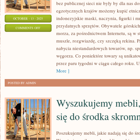
bez publicznej sieci nie były by dla nas d
egzotycznych krajów możemy kupić etniczn
indonezyjskie maski, naczynia, figurki i 
OCTOBER - 13 - 2025
przydatnych sprzętów. Obywatele górskich
ON
COMMENTS OFF
morza, za pośrednictwem Internetu, są w st
MALARSTWO
muszle, rozgwiazdę, czy szczęką rekina. 
TO
nabycia niestandardowych towarów, np. s
NA
węgorza. Co poniektóre towary są unikato
PEWNO
przez paru tygodni w ciągu całego roku. 
NIEZWYKLE
More ]
POSTED BY ADMIN
Wyszukujemy mebli, 
się do środka skro
Poszukujemy mebli, jakie nadają się do 