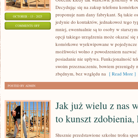
Decydując się na zakup telefonu komórko
proponuje nam dany fabrykant. Są takie o
OCTOBER - 13 - 2025
jedynie do kontaktów, jednakowoż tego ty
ON
COMMENTS OFF
mniej, ewentualnie są to osoby w starszym 
WITRYNY
opcji takiego urządzenia może okazać się
INTERNETOWE
komórkowe wyekwipowane w pojedyncze op
STAŁY
możliwości wolno z powodzeniem nazwać 
SIĘ
posiadanie nie upływa. Funkcjonalność t
NIEZWYKLE
swoim przeznaczeniu, bowiem przenigdy n
ATRAKCYJNE
zbędnym, bez względu na
[ Read More ]
POSTED BY ADMIN
Jak już wielu z nas 
to kunszt zdobienia, 
Słusznie przedstawione szkolne trofea sp