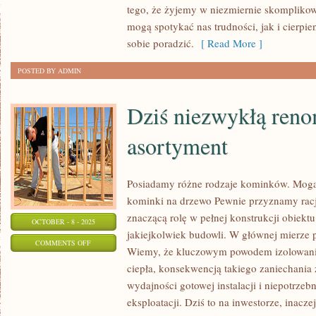
POPULARNOŚCIĄ
tego, że żyjemy w niezmiernie skompliko
mogą spotykać nas trudności, jak i cierpie
CIESZĄ
sobie poradzić.
[ Read More ]
SIĘ
TAK
POSTED BY ADMIN
OZNACZANE
OŚRODKI
Dziś niezwykłą reno
SPA
asortyment
Posiadamy różne rodzaje kominków. Mogą 
kominki na drzewo Pewnie przyznamy rację
znaczącą rolę w pełnej konstrukcji obiektu
OCTOBER - 8 - 2025
jakiejkolwiek budowli. W głównej mierze 
ON
COMMENTS OFF
Wiemy, że kluczowym powodem izolowania 
DZIŚ
ciepła, konsekwencją takiego zaniechania 
NIEZWYKŁĄ
wydajności gotowej instalacji i niepotrzeb
RENOMĄ
eksploatacji. Dziś to na inwestorze, inacz
CIESZY