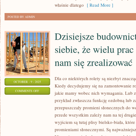
FALA
właśnie dlatego
[ Read More ]
SKWARÓW
POSTED BY ADMIN
Dzisiejsze budownic
siebie, że wielu prac
nam się zrealizować
Dla co niektórych rolety są niezbyt znacz
OCTOBER - 9 - 2025
Kiedy decydujemy się na zamontowanie rol
ON
COMMENTS OFF
jakie mamy wobec nich wymagania. Lub za
DZISIEJSZE
przykład zwłaszcza funkcję ozdobną lub z
BUDOWNICTWO
przepuszczały promieni słonecznych do we
MA
przede wszystkim zależy nam na tej drugie
TO
wyjściem są tutaj plisy bielsko-biała, któr
DO
promieniami słonecznymi. Są najważniejsz