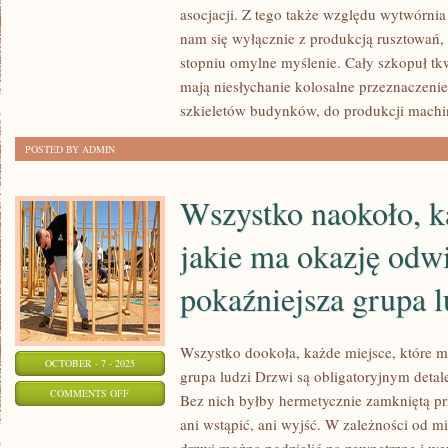
OGRANICZENIE
asocjacji. Z tego także względu wytwórnia
POSIADANEJ
nam się wyłącznie z produkcją rusztowań, 
stopniu omylne myślenie. Cały szkopuł tkw
WIEDZY
mają niesłychanie kolosalne przeznaczeni
NIEZMIERNIE
szkieletów budynków, do produkcji machi
POSTED BY ADMIN
Wszystko naokoło, k
jakie ma okazję odw
pokaźniejsza grupa l
Wszystko dookoła, każde miejsce, które 
OCTOBER - 7 - 2025
grupa ludzi Drzwi są obligatoryjnym deta
ON
COMMENTS OFF
Bez nich byłby hermetycznie zamkniętą prz
WSZYSTKO
ani wstąpić, ani wyjść. W zależności od mi
NAOKOŁO,