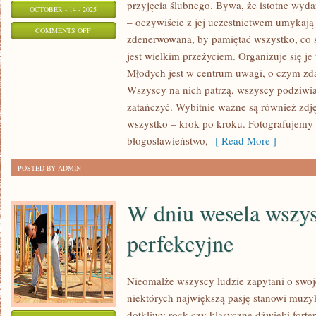
przyjęcia ślubnego. Bywa, że istotne wyd
OCTOBER - 14 - 2025
– oczywiście z jej uczestnictwem umykają 
ON
COMMENTS OFF
zdenerwowana, by pamiętać wszystko, co si
PANNA
jest wielkim przeżyciem. Organizuje się je 
MŁODA
Młodych jest w centrum uwagi, o czym zdaj
TO
Wszyscy na nich patrzą, wszyscy podziwi
CHYBA
zatańczyć. Wybitnie ważne są również zdję
FIGURA
wszystko – krok po kroku. Fotografujemy
W
błogosławieństwo,
[ Read More ]
NAJWIĘKSZYM
POSTED BY ADMIN
STOPNIU
W dniu wesela wszy
perfekcyjne
Nieomalże wszyscy ludzie zapytani o swo
niektórych największą pasję stanowi muzy
dotkliwy rock czy klasyczne dźwięki forte