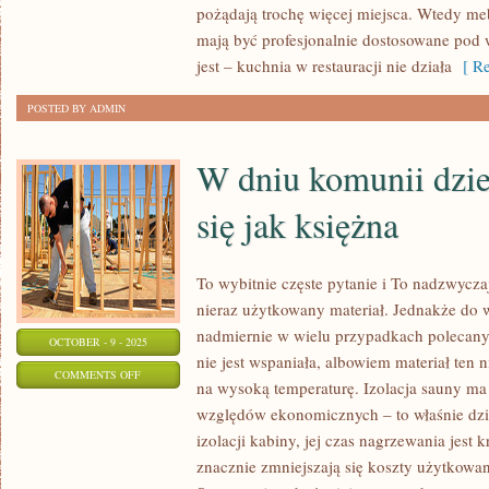
SWOJE
pożądają trochę więcej miejsca. Wtedy meb
mają być profesjonalnie dostosowane pod 
MEBLE,
jest – kuchnia w restauracji nie działa
[ Re
WŁASNE
WZORNICTWO
POSTED BY ADMIN
ORAZ
WŁASNYCH
W dniu komunii dzi
ENTUZJASTÓW
się jak księżna
To wybitnie częste pytanie i To nadzwycza
nieraz użytkowany materiał. Jednakże do w
nadmiernie w wielu przypadkach polecany.
OCTOBER - 9 - 2025
nie jest wspaniała, albowiem materiał ten 
ON
COMMENTS OFF
na wysoką temperaturę. Izolacja sauny ma 
W
względów ekonomicznych – to właśnie dz
DNIU
izolacji kabiny, jej czas nagrzewania jest k
KOMUNII
znacznie zmniejszają się koszty użytkowani
DZIEWCZYNKA