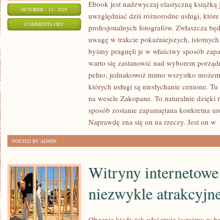
Ebook jest nadzwyczaj elastyczną książką j
OCTOBER - 13 - 2025
uwzględniać dziś różnorodne usługi, któr
ON
COMMENTS OFF
profesjonalnych fotografów. Zwłaszcza bę
REKLAMĘ
uwagę w trakcie pokaźniejszych, istotnyc
WOLNO
byśmy pragnęli je w właściwy sposób zapa
UPOWSZECHNIAĆ
warto się zastanowić nad wyborem porządne
A
pełno, jednakowoż mimo wszystko możemy 
WIELE
których usługi są niesłychanie cenione. Tu
na wesele Zakopane. To naturalnie dzięki
SPOSOBÓW.
sposób zostanie zapamiętana konkretna uro
NAJATRAKCYJNIEJSZE
Naprawdę zna się on na rzeczy. Jest on w
[
SĄ
OCZYWIŚCIE
POSTED BY ADMIN
Witryny internetowe 
niezwykle atrakcyjn
Obecnie kiedy tak właściwie jesteśmy w b