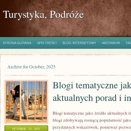
Turystyka, Podróże
STRONA GŁÓWNA
SPIS TREŚCI
BLOG INTERNETOWY
ARCHIWUM
TA
Archive for October, 2025
Blogi tematyczne jak
aktualnych porad i i
Blogi tematyczne jako źródło aktualnych i
blogi zdobywają rosnącą popularność jako 
przydatnych wskazówek, ponieważ pozwala
OCTOBER - 24 - 2025