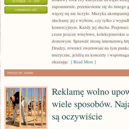
OCTOBER - 14 - 2025
zapomnienie, przeniesienie się do innego 
ON
COMMENTS OFF
więcej się nie liczyło. Muzyka akompaniuj
W
słuchamy jej z wyboru, czy tylko z wypa
DNIU
komercyjnym. Każdy jej słucha. Pasjonaci
WESELA
czasu jeszcze winylowe, kolekcjonerskie ed
WSZYSTKO
domowym. Sprawdź stronę internetową htt
MOŻE
Drudzy, również zwariowani na tym punkci
BYĆ
muzyczne, jeżdżą na koncerty i wspomagaj
PERFEKCYJNE
okazując
[ Read More ]
POSTED BY ADMIN
Reklamę wolno upow
wiele sposobów. Naja
są oczywiście