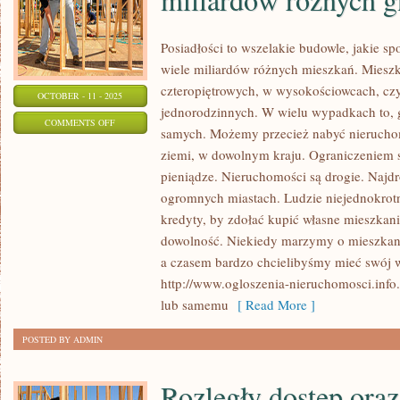
Posiadłości to wszelakie budowle, jakie s
wiele miliardów różnych mieszkań. Mies
czteropiętrowych, w wysokościowcach, c
OCTOBER - 11 - 2025
jednorodzinnych. W wielu wypadkach to, 
ON
COMMENTS OFF
samych. Możemy przecież nabyć nieruch
NA
ziemi, w dowolnym kraju. Ograniczeniem s
CAŁYM
pieniądze. Nieruchomości są drogie. Najd
GLOBIE
ogromnych miastach. Ludzie niejednokrotni
JEST
kredyty, by zdołać kupić własne mieszkan
WIELE
dowolność. Niekiedy marzymy o mieszkan
MILIARDÓW
a czasem bardzo chcielibyśmy mieć swój 
RÓŻNYCH
http://www.ogloszenia-nieruchomosci.info
GNIAZDEK
lub samemu
[ Read More ]
POSTED BY ADMIN
Rozległy dostęp oraz