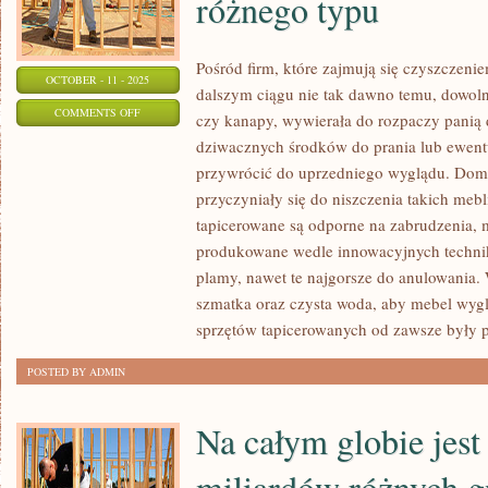
różnego typu
Pośród firm, które zajmują się czyszczeni
OCTOBER - 11 - 2025
dalszym ciągu nie tak dawno temu, dowolna
ON
COMMENTS OFF
czy kanapy, wywierała do rozpaczy panią 
WŚRÓD
dziwacznych środków do prania lub ewent
KORPORACJI,
przywrócić do uprzedniego wyglądu. Dom
KTÓRE
przyczyniały się do niszczenia takich meb
ABSORBUJĄ
tapicerowane są odporne na zabrudzenia, m
SIĘ
produkowane wedle innowacyjnych technik
plamy, nawet te najgorsze do anulowania
CZYSZCZENIEM
szmatka oraz czysta woda, aby mebel wygl
ORAZ
sprzętów tapicerowanych od zawsze były
PRANIEM
RÓŻNEGO
POSTED BY ADMIN
TYPU
Na całym globie jest
miliardów różnych g