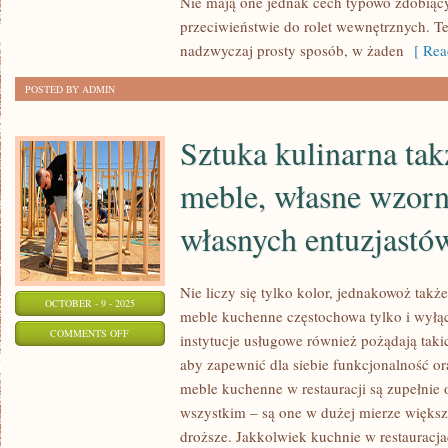
Nie mają one jednak cech typowo zdobiąc
SIEBIE,
przeciwieństwie do rolet wewnętrznych. Te
ŻE
nadzwyczaj prosty sposób, w żaden
[ Rea
WIELU
PRAC
POSTED BY ADMIN
NIESTETY
NIE
Sztuka kulinarna ta
UDA
NAM
meble, własne wzorn
SIĘ
własnych entuzjastó
ZREALIZOWAĆ
Nie liczy się tylko kolor, jednakowoż tak
OCTOBER - 9 - 2025
meble kuchenne częstochowa tylko i wyłą
ON
COMMENTS OFF
instytucje usługowe również pożądają taki
SZTUKA
aby zapewnić dla siebie funkcjonalność o
KULINARNA
meble kuchenne w restauracji są zupełnie
TAKŻE
wszystkim – są one w dużej mierze większe
MA
droższe. Jakkolwiek kuchnie w restauracja