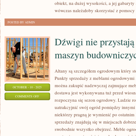
obiekt, na dużej wysokości, a jej gabaryty
JEDNEGO
wówczas należałoby skorzystać z pomocy t
BĘDZIE
POWODEM
POSTED BY ADMIN
DO
DUMY
Dźwigi nie przystają
maszyn budowniczy
Altany są szczegółem ogrodowym który st
Punkty sprzedaży z meblami ogrodowymi są
można zakupić nadzwyczaj zajmujące me
OCTOBER - 10 - 2025
dostawa jest wykonywana tuż przed wiosną
ON
COMMENTS OFF
rozpoczyna się sezon ogrodowy. Ludzie roz
DŹWIGI
uatrakcyjnić swój ogród pomiędzy innymi
NIE
niektórzy pragną je wymienić po ostatnim 
PRZYSTAJĄ
sprzedaży znajdują się w miejscach dobrze
DO
swobodnie wszystko obejrzeć. Meble ogro
NAJTAŃSZYCH