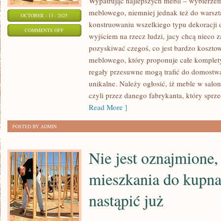
Wypatrując najlepszych mebli – wybierzem
meblowego, niemniej jednak też do warsztat
OCTOBER - 13 - 2025
konstruowaniu wszelkiego typu dekoracji
ON
COMMENTS OFF
wyjściem na rzecz ludzi, jacy chcą nieco z
WYSZUKUJEMY
pozyskiwać czegoś, co jest bardzo kosztow
MEBLI,
meblowego, który proponuje całe komplety
JAKIE
regały przesuwne mogą trafić do domostwa
NADAJĄ
unikalne. Należy ogłosić, iż meble w sal
SIĘ
czyli przez danego fabrykanta, który sprze
DO
Read More ]
ŚRODKA
POSTED BY ADMIN
SKROMNEGO
DOMU
Nie jest oznajmione,
mieszkania do kupn
nastąpić już