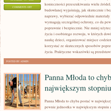
konieczności przeszukiwania wielu źródeł
ON
COMMENTS OFF
budowlanej wyjaśniają, jak skutecznie i b
PRZYDATNE
naprawy, wybierać odpowiednie materiały 
PORADY
wymagają szczególnej ochrony, co da pewn
PREZENTOWANE
poprawnie i bezpiecznie. Nie mniej użytecz
NA
życia i osobistego rozwoju, w których dow
TEMATYCZNYCH
naukę dzieci, organizować miejsce codzie
BLOGACH
korzystać ze skutecznych sposobów popra
życia. Praktyczne wskazówki są przedsta
POSTED BY ADMIN
Panna Młoda to chyb
największym stopni
Panna Młoda to chyba postać w największ
pewnie jednostka w największym stopniu 