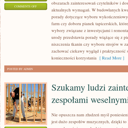
obszarach zainteresowań czytelników i do
ON
COMMENTS OFF
aktualnych wymagań. W budowlanych kwe
BLOGI
porady dotyczące wyboru wykończeniowych
TEMATYCZNE
farm czy doboru pianek tapicerskich, któ
JAKO
wybory związane z inwestycjami i remont
ŹRÓDŁO
urody przedstawia porady wiążące się z p
AKTUALNYCH
niszczenia tkanin czy wyboru strojów w za
PORAD
zachować ciekawy wygląd i praktyczność 
I
konieczności korzystania
[ Read More ]
INFORMACJI
POSTED BY ADMIN
Szukamy ludzi zaint
zespołami weselnym
Nie opuszcza nam złudzeń myśl poniesien
jest dużo zespołów muzycznych, dzięki t