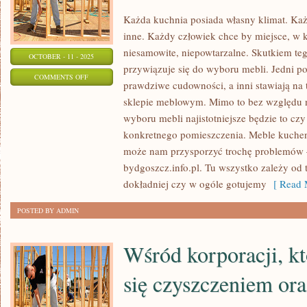
Każda kuchnia posiada własny klimat. Każ
inne. Każdy człowiek chce by miejsce, w 
niesamowite, niepowtarzalne. Skutkiem te
OCTOBER - 11 - 2025
przywiązuje się do wyboru mebli. Jedni p
ON
COMMENTS OFF
prawdziwe cudowności, a inni stawiają na 
KAŻDE
sklepie meblowym. Mimo to bez względu n
MIEJSCE
wyboru mebli najistotniejsze będzie to czy
ZAMIESZKANIA
konkretnego pomieszczenia. Meble kuchen
JEST
może nam przysporzyć trochę problemów –
ODMIENNE.
bydgoszcz.info.pl. Tu wszystko zależy od 
dokładniej czy w ogóle gotujemy
[ Read 
POSTED BY ADMIN
Wśród korporacji, kt
się czyszczeniem or