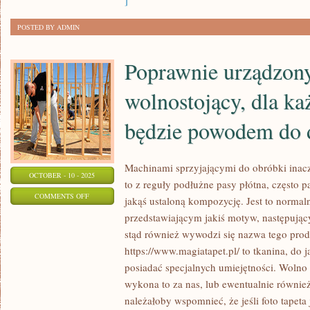
]
LUB
POSTED BY ADMIN
RĘCE
Poprawnie urządzon
wolnostojący, dla k
będzie powodem do
Machinami sprzyjającymi do obróbki inacz
OCTOBER - 10 - 2025
to z reguły podłużne pasy płótna, często 
ON
COMMENTS OFF
jakąś ustaloną kompozycję. Jest to normal
POPRAWNIE
przedstawiającym jakiś motyw, następujący
URZĄDZONY
stąd również wywodzi się nazwa tego prod
BUDYNEK
https://www.magiatapet.pl/ to tkanina, do j
WOLNOSTOJĄCY,
posiadać specjalnych umiejętności. Wolno
DLA
wykona to za nas, lub ewentualnie również
należałoby wspomnieć, że jeśli foto tapeta
KAŻDEGO