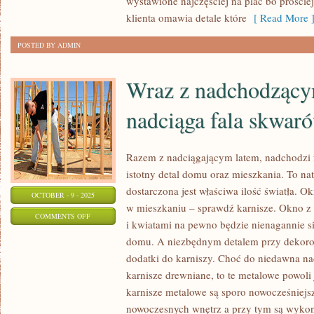
wystawione najczęściej na plac bo prościej
MASZYN
klienta omawia detale które
[ Read More 
BUDOWNICZYCH
POSTED BY ADMIN
Wraz z nadchodzący
nadciąga fala skwar
Razem z nadciągającym latem, nadchodzi 
istotny detal domu oraz mieszkania. To na
dostarczona jest właściwa ilość światła. 
OCTOBER - 9 - 2025
w mieszkaniu – sprawdź karnisze. Okno z 
ON
COMMENTS OFF
i kwiatami na pewno będzie nienagannie 
WRAZ
domu. A niezbędnym detalem przy dekorow
Z
dodatki do karniszy. Choć do niedawna na
NADCHODZĄCYM
karnisze drewniane, to te metalowe powoli
LATEM,
karnisze metalowe są sporo nowocześniejsz
NADCIĄGA
nowoczesnych wnętrz a przy tym są wykona