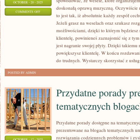
spowodować, że wesele, które organizujem
OCTOBER - 20 - 2025
doskonałą oprawą muzyczną. Oczywiście ni
ON
COMMENTS OFF
to jest tak, iż absolutnie każdy zespół c
SZUKAMY
Jeżeli grasz na weselach oraz szukasz rozg
LUDZI
możliwościami, dzięki to którym będziesz
ZAINTERESOWANYCH
klientelę, powinieneś zaznajomić się z t
ZESPOŁAMI
jest nagranie swojej płyty. Dzięki takiem
WESELNYMI
powiększysz klientelę. W końcu rozdawani
do trudnych. Wystarczy skorzystać z usług
POSTED BY ADMIN
Przydatne porady pr
tematycznych blogac
Przydatne porady dostępne na tematyczny
prezentowane na blogach tematycznych um
rozwiązania codziennych problemów i zys
OCTOBER - 17 - 2025