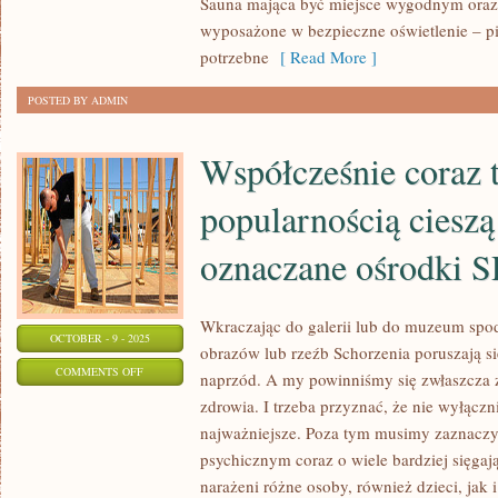
Sauna mająca być miejsce wygodnym oraz
CZUJE
wyposażone w bezpieczne oświetlenie – p
SIĘ
potrzebne
[ Read More ]
JAK
POSTED BY ADMIN
KSIĘŻNA
Współcześnie coraz 
popularnością cieszą 
oznaczane ośrodki 
Wkraczając do galerii lub do muzeum spo
OCTOBER - 9 - 2025
obrazów lub rzeźb Schorzenia poruszają si
ON
COMMENTS OFF
naprzód. A my powinniśmy się zwłaszcza 
WSPÓŁCZEŚNIE
zdrowia. I trzeba przyznać, że nie wyłączni
CORAZ
najważniejsze. Poza tym musimy zaznaczyć
TO
psychicznym coraz o wiele bardziej sięgają
WIĘKSZĄ
narażeni różne osoby, również dzieci, jak 