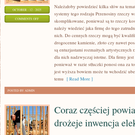
Należałoby powiedzieć kilka słów na temat
OCTOBER - 12 - 2025
systemy tego rodzaju Przenosiny rzeczy w
ON
COMMENTS OFF
skomplikowane, ponieważ są to rzeczy ko
ŁADNY
należy wiedzieć jaka firmę do tego zatrudn
OGRÓD
nich. Do cennych rzeczy mogą być kwalifi
TO
drogocenne kamienie, złoto czy nawet pos
JEDNO
są entuzjastami rozmaitych artystycznych r
ZE
dla nich nadzwyczaj istotne. Dla firmy jes
ponieważ w razie stłuczki ponosi ona za t
ŹRÓDEŁ
jest wyższa bowiem może tu wchodzić ubez
GOSPODARSKIEJ
temu
[ Read More ]
AMBICJI.
CZY
POSTED BY ADMIN
DROBNY
CZY
Coraz częściej powia
WIELKI
drożeje inwencja ele