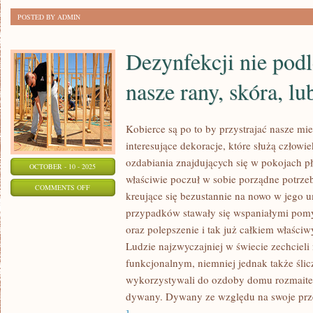
ZEWNĄTRZ
POSTED BY ADMIN
Dezynfekcji nie podl
nasze rany, skóra, lu
Kobierce są po to by przystrajać nasze m
interesujące dekoracje, które służą człow
ozdabiania znajdujących się w pokojach pł
OCTOBER - 10 - 2025
właściwie poczuł w sobie porządne potrz
ON
COMMENTS OFF
kreujące się bezustannie na nowo w jego u
DEZYNFEKCJI
przypadków stawały się wspaniałymi pom
NIE
oraz polepszenie i tak już całkiem właśc
PODLEGAJĄ
Ludzie najzwyczajniej w świecie zechcieli
TYLKO
funkcjonalnym, niemniej jednak także śli
NASZE
wykorzystywali do ozdoby domu rozmaite
RANY,
dywany. Dywany ze względu na swoje prze
SKÓRA,