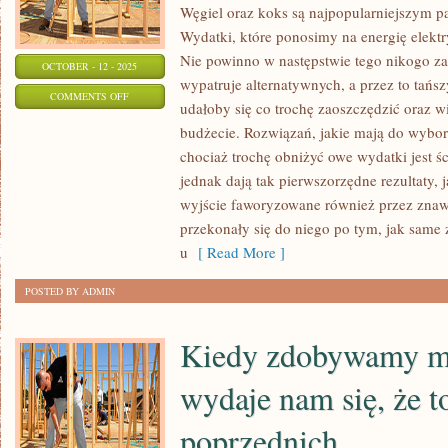
Węgiel oraz koks są najpopularniejszym 
Wydatki, które ponosimy na energię elekt
Nie powinno w następstwie tego nikogo za
OCTOBER - 12 - 2025
wypatruje alternatywnych, a przez to tańsz
ON
COMMENTS OFF
udałoby się co trochę zaoszczędzić oraz
CORAZ
budżecie. Rozwiązań, jakie mają do wybor
CZĘŚCIEJ
chociaż trochę obniżyć owe wydatki jest ś
POWIADA
jednak dają tak pierwszorzędne rezultaty, j
SIĘ
wyjście faworyzowane również przez znawc
O
przekonały się do niego po tym, jak same
TYM,
u
[ Read More ]
ŻE
POSTED BY ADMIN
DROŻEJE
INWENCJA
Kiedy zdobywamy mi
ELEKTRYCZNA
wydaje nam się, że t
poprzednich