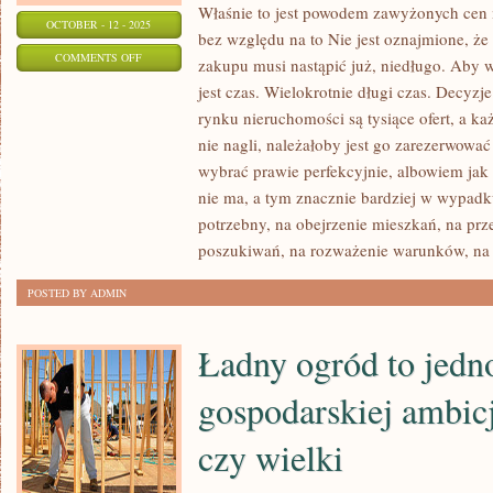
Właśnie to jest powodem zawyżonych cen m
OCTOBER - 12 - 2025
bez względu na to Nie jest oznajmione, ż
ON
COMMENTS OFF
zakupu musi nastąpić już, niedługo. Aby 
NIE
jest czas. Wielokrotnie długi czas. Decyzje
JEST
rynku nieruchomości są tysiące ofert, a każ
OZNAJMIONE,
nie nagli, należałoby jest go zarezerwować 
ŻE
wybrać prawie perfekcyjnie, albowiem jak 
ODSZUKANIE
nie ma, a tym znacznie bardziej w wypadk
potrzebny, na obejrzenie mieszkań, na prz
MIESZKANIA
poszukiwań, na rozważenie warunków, na
DO
KUPNA
POSTED BY ADMIN
MA
OBOWIĄZEK
Ładny ogród to jedno
NASTĄPIĆ
JUŻ
gospodarskiej ambic
czy wielki