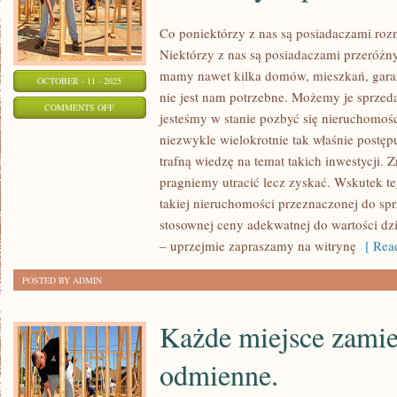
Co poniektórzy z nas są posiadaczami roz
Niektórzy z nas są posiadaczami przeróż
mamy nawet kilka domów, mieszkań, garaży
OCTOBER - 11 - 2025
nie jest nam potrzebne. Możemy je sprzeda
ON
COMMENTS OFF
jesteśmy w stanie pozbyć się nieruchomośc
JESTEŚMY
niezwykle wielokrotnie tak właśnie postę
ZAINTERESOWANI
trafną wiedzę na temat takich inwestycji. Z
KUPIENIEM
pragniemy utracić lecz zyskać. Wskutek t
WSKAZANYCH
takiej nieruchomości przeznaczonej do spr
POSIADŁOŚCI
stosownej ceny adekwatnej do wartości dzia
– uprzejmie zapraszamy na witrynę
[ Read
POSTED BY ADMIN
Każde miejsce zamie
odmienne.