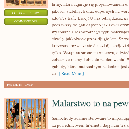
firmy, która zajmuje się projektowaniem
jakości, stabilnych oraz odpornych na war
OCTOBER - 13 - 2025
zdołałeś trafić lepiej! U nas odnajdziesz g
ON
COMMENTS OFF
począwszy od gablot jedno jak i dwu drzw
JAK
wykonane z różnorodnego typu materiałów,
JUŻ
chwilę, jakkolwiek przez długie lata. Sprz
WIELU
korzystne rozwiązanie dla szkół i spółdzi
Z
tylko. Wstąp na stronę internetową, odwie
NAS
zobacz co mamy Tobie do zaoferowania! Wy
WIE,
gabloty, której nadrzędnym zadaniem jest 
DECOUPAGE
za
[ Read More ]
TO
POSTED BY ADMIN
KUNSZT
ZDOBIENIA,
Malarstwo to na pew
KTÓRA
TAK
Samochody zdalnie sterowane to imponuj
za pośrednictwem Internetu dają nam też s