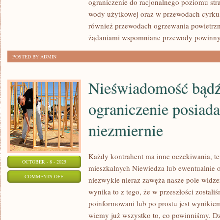
ograniczenie do racjonalnego poziomu strat
SIĘ
wody użytkowej oraz w przewodach cyrkula
ASORTYMENT
również przewodach ogrzewania powietrzn
żądaniami wspomniane przewody powinny
POSTED BY ADMIN
Nieświadomość bądź
ograniczenie posiad
niezmiernie
Każdy kontrahent ma inne oczekiwania, te
OCTOBER - 8 - 2025
mieszkalnych Niewiedza lub ewentualnie o
ON
COMMENTS OFF
niezwykle nieraz zawęża nasze pole widz
NIEŚWIADOMOŚĆ
wynika to z tego, że w przeszłości zostal
BĄDŹ
poinformowani lub po prostu jest wynikie
TEŻ
wiemy już wszystko to, co powinniśmy. D