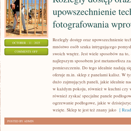
upowszechnienie tec
fotografowania wpro
Rozległy dostęp oraz upowszechnienie tech
OCTOBER - 11 - 2025
mnóstwo osób szuka intrygującego pomysł
ON
COMMENTS OFF
swoich wnętrz. Jest wiele sposobów na to,
ROZLEGŁY
najlepszym sposobem jest metamorfoza za
DOSTĘP
pomieszczeniu. Do tego idealnie nadają si
ORAZ
oferuje m.in. sklep z panelami kalisz. W 
UPOWSZECHNIENIE
dużo zajmujących paneli, jakie idealnie n
TECHNOLOGII
w każdym pokoju, również w kuchni czy w
również zyskać specjalne panele podłogowe
FOTOGRAFOWANIA
ogrzewanie podłogowe, jakie w dzisiejszyc
WPROWADZIŁO
wzięte. Sklep te jest też znany jako
[ Read
POSTED BY ADMIN