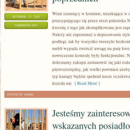
Wiatr szumiący w kominie, trzaskające w 
OCTOBER - 12 - 2025
przesypującego się przez ruszt paleniska N
ON
COMMENTS OFF
kwestię z tego jak skomplikowane jest zap
KIEDY
Należy nie zapominać o dopasowaniu stylu
ZDOBYWAMY
podłogi, tak by wszystko tworzyło bezkonf
MIESZKANIE,
mebli wypada zwrócić uwagę na parę kwesti
WYDAJE
nowoczesne komody były funkcjonalne. N
NAM
dokonamy zakupu zastanowić się jaki rodza
pierwszorzędny, jak wielki powinien ażebyś
SIĘ,
typ kanapy będzie spełniał nasze oczekiwa
ŻE
krzesła nie
[ Read More ]
TO
KONIEC
POSTED BY ADMIN
POPRZEDNICH
Jesteśmy zaintereso
wskazanych posiadło