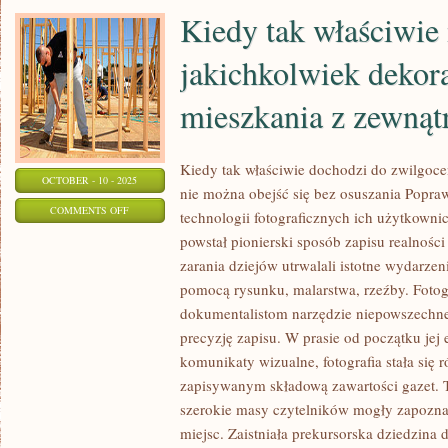
Kiedy tak właściwie
jakichkolwiek dekor
mieszkania z zewnąt
Kiedy tak właściwie dochodzi do zwilgoc
OCTOBER - 10 - 2025
nie można obejść się bez osuszania Popra
ON
COMMENTS OFF
technologii fotograficznych ich użytkownicy
KIEDY
powstał pionierski sposób zapisu realności
TAK
zarania dziejów utrwalali istotne wydarze
WŁAŚCIWIE
pomocą rysunku, malarstwa, rzeźby. Fotog
MYŚLIMY
dokumentalistom narzędzie niepowszechne
O
precyzję zapisu. W prasie od początku jej
komunikaty wizualne, fotografia stała się
JAKICHKOLWIEK
zapisywanym składową zawartości gazet. To
DEKORACJACH
szerokie masy czytelników mogły zapoznać
MIESZKANIA
miejsc. Zaistniała prekursorska dziedzina 
Z