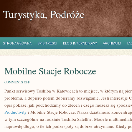
Turystyka, Podróże
STRONA GŁÓWNA
SPIS TREŚCI
BLOG INTERNETOWY
ARCHIWUM
TA
Mobilne Stacje Robocze
ON
COMMENTS OFF
MOBILNE
Punkt serwisowy Toshiba w Katowicach to miejsce, w którym najpi
STACJE
ROBOCZE
problemu, a dopiero potem dobieramy rozwiązanie. Jeśli interesuje C
opis pokaże, jak podchodzimy do zleceń i czego możesz się spodzie
Productivity
i Mobilne Stacje Robocze. Nasza działalność koncentruje
w tym szczególnie na rodzinie Toshiba Satellite. Modele multimedialne
naprawdę długo, o ile ich podzespoły są dobrze utrzymane. Kiedy poja