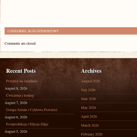
CATEGORIES:
BLOG INTERNETOWY
Comments are closed.
Recent Posts
Archives
Przepisy na śniadania
August 2026
August 8, 2026
July 2026
Ćwiczenia i trening
June 2026
August 7, 2026
May 2026
Gorące Seriale i Cyklowe Powieści
April 2026
August 6, 2026
Postprodukcja i Edycja Zdjęć
March 2026
August 5, 2026
February 2026