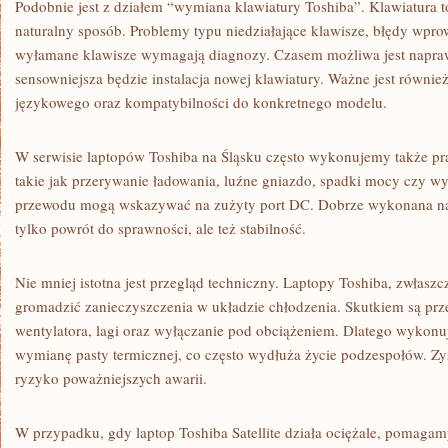
Podobnie jest z działem “wymiana klawiatury Toshiba”. Klawiatura t
naturalny sposób. Problemy typu niedziałające klawisze, błędy wpro
wyłamane klawisze wymagają diagnozy. Czasem możliwa jest napra
sensowniejsza będzie instalacja nowej klawiatury. Ważne jest równi
językowego oraz kompatybilności do konkretnego modelu.
W serwisie laptopów Toshiba na Śląsku często wykonujemy także pra
takie jak przerywanie ładowania, luźne gniazdo, spadki mocy czy wy
przewodu mogą wskazywać na zużyty port DC. Dobrze wykonana na
tylko powrót do sprawności, ale też stabilność.
Nie mniej istotna jest przegląd techniczny. Laptopy Toshiba, zwłaszc
gromadzić zanieczyszczenia w układzie chłodzenia. Skutkiem są prz
wentylatora, lagi oraz wyłączanie pod obciążeniem. Dlatego wykonu
wymianę pasty termicznej, co często wydłuża życie podzespołów. Zys
ryzyko poważniejszych awarii.
W przypadku, gdy laptop Toshiba Satellite działa ociężale, pomagam