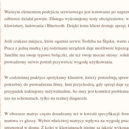
Ważnym elementem podejścia serwisowego jest testowanie po napraw
odbiorze działał pewnie. Dlatego wykonujemy testy obciążeniowe, w
klawiatury, ładowania i Bluetooth. Dzięki temu klient dostaje sprzęt, 
Jeśli szukasz miejsca, które ogarnia serwis Toshiba na Śląsku, warto
Praca z jedną marką i jej rodzinami urządzeń daje możliwość lepsze
Satellite ma swoje typowe bolączki, ale też swoje mocne strony: soli
prowadzony serwis potrafi przywrócić wygodę użytkowania.
W codziennej praktyce spotykamy klientów, którzy potrzebują spraw
potrzebny do prowadzenia firmy. Inni przychodzą, gdy sprzęt daje s
przypadek traktujemy indywidualnie, bo inny jest kontekst problemu.
nas na schematach, tylko na realnej diagnozie.
W obszarze matryc często doradzamy też w kwestii specyfikacji: fo
matowa vs glossy. Wybór właściwej matrycy wpływa na wygodę pracy i
sprawował w domu. Z kolei w klawiaturach istotne są jakość wykonan