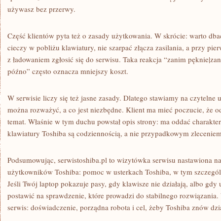
używasz bez przerwy.
Część klientów pyta też o zasady użytkowania. W skrócie: warto dba
cieczy w pobliżu klawiatury, nie szarpać złącza zasilania, a przy p
z ładowaniem zgłosić się do serwisu. Taka reakcja “zanim pęknie|za
późno” często oznacza mniejszy koszt.
W serwisie liczy się też jasne zasady. Dlatego stawiamy na czytelne us
można rozważyć, a co jest niezbędne. Klient ma mieć poczucie, że od
temat. Właśnie w tym duchu powstał opis strony: ma oddać charakter 
klawiatury Toshiba są codziennością, a nie przypadkowym zleceniem
Podsumowując, serwistoshiba.pl to wizytówka serwisu nastawiona n
użytkowników Toshiba: pomoc w usterkach Toshiba, w tym szczególn
Jeśli Twój laptop pokazuje pasy, gdy klawisze nie działają, albo gdy 
postawić na sprawdzenie, które prowadzi do stabilnego rozwiązania. 
serwis: doświadczenie, porządna robota i cel, żeby Toshiba znów dzia