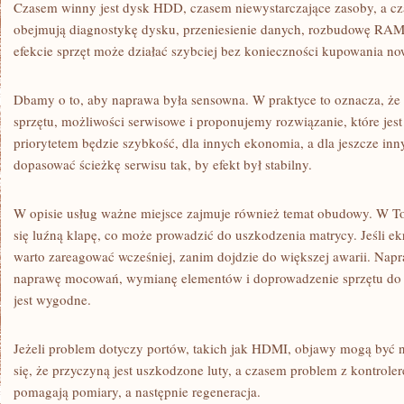
Czasem winny jest dysk HDD, czasem niewystarczające zasoby, a cz
obejmują diagnostykę dysku, przeniesienie danych, rozbudowę RAM,
efekcie sprzęt może działać szybciej bez konieczności kupowania n
Dbamy o to, aby naprawa była sensowna. W praktyce to oznacza, ż
sprzętu, możliwości serwisowe i proponujemy rozwiązanie, które jest
priorytetem będzie szybkość, dla innych ekonomia, a dla jeszcze in
dopasować ścieżkę serwisu tak, by efekt był stabilny.
W opisie usług ważne miejsce zajmuje również temat obudowy. W Tos
się luźną klapę, co może prowadzić do uszkodzenia matrycy. Jeśli ekr
warto zareagować wcześniej, zanim dojdzie do większej awarii. Nap
naprawę mocowań, wymianę elementów i doprowadzenie sprzętu do s
jest wygodne.
Jeżeli problem dotyczy portów, takich jak HDMI, objawy mogą być ni
się, że przyczyną jest uszkodzone luty, a czasem problem z kontrole
pomagają pomiary, a następnie regeneracja.