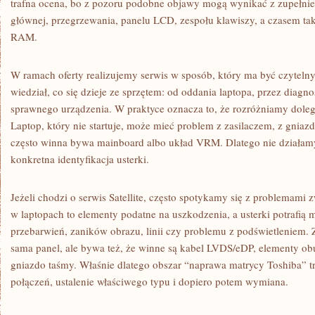
trafna ocena, bo z pozoru podobne objawy mogą wynikać z zupełnie
głównej, przegrzewania, panelu LCD, zespołu klawiszy, a czasem ta
RAM.
W ramach oferty realizujemy serwis w sposób, który ma być czytelny
wiedział, co się dzieje ze sprzętem: od oddania laptopa, przez diagn
sprawnego urządzenia. W praktyce oznacza to, że rozróżniamy dolegl
Laptop, który nie startuje, może mieć problem z zasilaczem, z gnia
często winna bywa mainboard albo układ VRM. Dlatego nie działamy
konkretna identyfikacja usterki.
Jeżeli chodzi o serwis Satellite, często spotykamy się z problemam
w laptopach to elementy podatne na uszkodzenia, a usterki potrafią 
przebarwień, zaników obrazu, linii czy problemu z podświetleniem. Z
sama panel, ale bywa też, że winne są kabel LVDS/eDP, elementy ob
gniazdo taśmy. Właśnie dlatego obszar “naprawa matrycy Toshiba” tr
połączeń, ustalenie właściwego typu i dopiero potem wymiana.