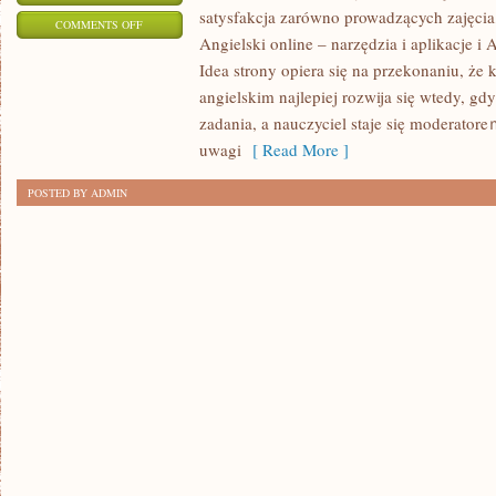
satysfakcja zarówno prowadzących zajęcia
ON
COMMENTS OFF
Angielski online – narzędzia i aplikacje i 
PISANIE
Idea strony opiera się na przekonaniu, że
PO
angielskim najlepiej rozwija się wtedy, gd
ANGIELSKU
zadania, a nauczyciel staje się moderator
uwagi
[ Read More ]
POSTED BY ADMIN