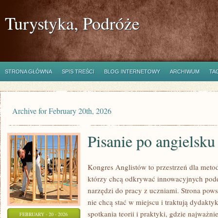
Turystyka, Podróże
STRONA GŁÓWNA
SPIS TREŚCI
BLOG INTERNETOWY
ARCHIWUM
TA
Archive for February 20th, 2026
Pisanie po angielsku
Kongres Anglistów to przestrzeń dla meto
którzy chcą odkrywać innowacyjnych pode
narzędzi do pracy z uczniami. Strona pows
nie chcą stać w miejscu i traktują dydakty
spotkania teorii i praktyki, gdzie najważni
FEBRUARY - 20 - 2026