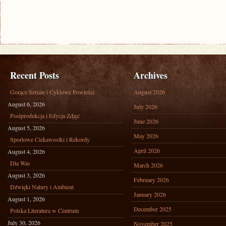
Recent Posts
Archives
Gorące Seriale i Cyklowe Powieści
August 2026
August 6, 2026
July 2026
Postprodukcja i Edycja Zdjęć
June 2026
August 5, 2026
May 2026
Sportowe Ciekawostki i Rekordy
April 2026
August 4, 2026
Dla Was
March 2026
August 3, 2026
February 2026
Dźwięki Natury i Ambient
January 2026
August 1, 2026
December 2025
Polska Literatura w Centrum
July 30, 2026
November 2025