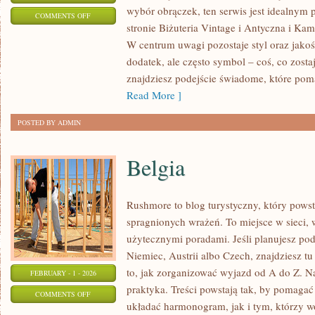
wybór obrączek, ten serwis jest idealnym 
ON
COMMENTS OFF
stronie Biżuteria Vintage i Antyczna i Kam
KONSERWACJA
W centrum uwagi pozostaje styl oraz jakość
I
dodatek, ale często symbol – coś, co zostaj
PIELĘGNACJA
znajdziesz podejście świadome, które po
BIŻUTERII
Read More ]
POSTED BY ADMIN
Belgia
Rushmore to blog turystyczny, który pows
spragnionych wrażeń. To miejsce w sieci, 
użytecznymi poradami. Jeśli planujesz pod
Niemiec, Austrii albo Czech, znajdziesz t
to, jak zorganizować wyjazd od A do Z. N
FEBRUARY - 1 - 2026
praktyka. Treści powstają tak, by pomaga
ON
COMMENTS OFF
układać harmonogram, jak i tym, którzy w
BELGIA