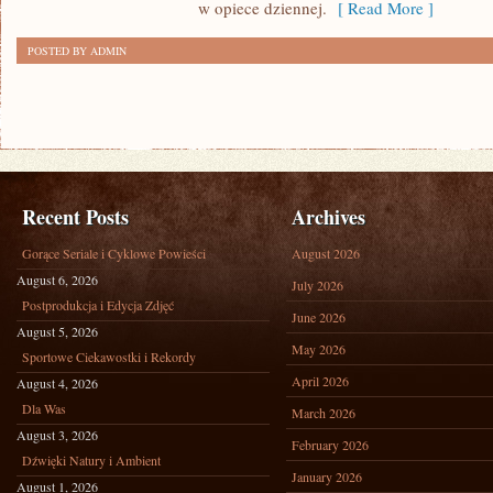
w opiece dziennej.
[ Read More ]
POSTED BY ADMIN
Recent Posts
Archives
Gorące Seriale i Cyklowe Powieści
August 2026
August 6, 2026
July 2026
Postprodukcja i Edycja Zdjęć
June 2026
August 5, 2026
May 2026
Sportowe Ciekawostki i Rekordy
April 2026
August 4, 2026
Dla Was
March 2026
August 3, 2026
February 2026
Dźwięki Natury i Ambient
January 2026
August 1, 2026