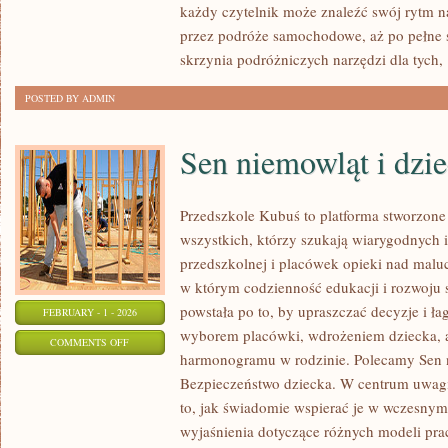
każdy czytelnik może znaleźć swój rytm n
przez podróże samochodowe, aż po pełne s
skrzynia podróżniczych narzędzi dla tych,
POSTED BY ADMIN
Sen niemowląt i dzie
Przedszkole Kubuś to platforma stworzone
wszystkich, którzy szukają wiarygodnych i
przedszkolnej i placówek opieki nad malu
w którym codzienność edukacji i rozwoju 
powstała po to, by upraszczać decyzje i ła
FEBRUARY - 1 - 2026
wyborem placówki, wdrożeniem dziecka, a
ON
COMMENTS OFF
harmonogramu w rodzinie. Polecamy Sen ni
SEN
Bezpieczeństwo dziecka. W centrum uwagi
NIEMOWLĄT
to, jak świadomie wspierać je w wczesnym 
I
wyjaśnienia dotyczące różnych modeli pra
DZIECI