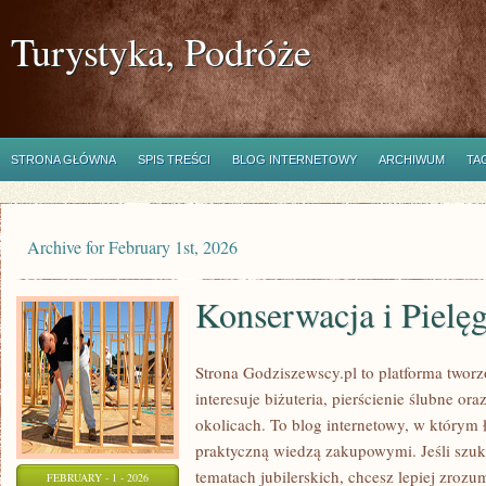
Turystyka, Podróże
STRONA GŁÓWNA
SPIS TREŚCI
BLOG INTERNETOWY
ARCHIWUM
TA
Archive for February 1st, 2026
Konserwacja i Pielęg
Strona Godziszewscy.pl to platforma tworz
interesuje biżuteria, pierścienie ślubne or
okolicach. To blog internetowy, w którym łą
praktyczną wiedzą zakupowymi. Jeśli szu
tematach jubilerskich, chcesz lepiej zrozu
FEBRUARY - 1 - 2026