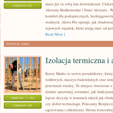
masz już za sobą lata doświadczeń. Ciekaw
ON
COMMENTS OFF
Akwaria Słodkowodne i Nano Akwaria . W 
NANO
komfort dla podopiecznych, bezkręgowców
AKWARIA
wodnych. Akwa-Pro opisuje, jak zbudować s
typowych wpadek, które psują start: od p
Read More ]
POSTED BY ADMIN
Izolacja termiczna i
Kursy Marko to serwis poradnikowy, któr
widłowych, maszyn budowlanych oraz rem
przestrzeń wiedzy. To miejsce stworzone z
działać sprawniej, rozumieć, jak funkcjo
lepsze decyzje w tematach takich jak obsł
FEBRUARY - 2 - 2026
czy dobór technologii. Polecamy Bezpiec
ON
COMMENTS OFF
ogrzewania i chłodzenia. Strona koncentruj
IZOLACJA