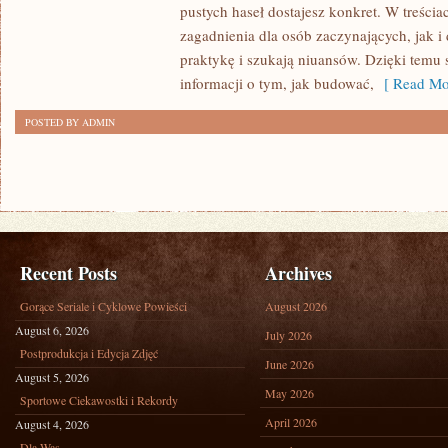
pustych haseł dostajesz konkret. W treścia
TERMICZNA
zagadnienia dla osób zaczynających, jak i 
I
praktykę i szukają niuansów. Dzięki temu 
AKUSTYCZNA
informacji o tym, jak budować,
[ Read Mo
POSTED BY ADMIN
Recent Posts
Archives
Gorące Seriale i Cyklowe Powieści
August 2026
August 6, 2026
July 2026
Postprodukcja i Edycja Zdjęć
June 2026
August 5, 2026
May 2026
Sportowe Ciekawostki i Rekordy
April 2026
August 4, 2026
Dla Was