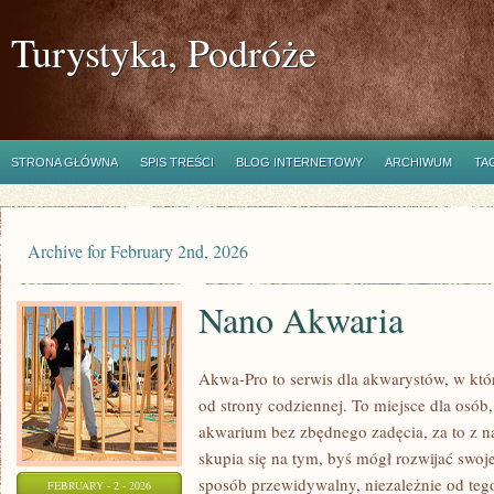
Turystyka, Podróże
STRONA GŁÓWNA
SPIS TREŚCI
BLOG INTERNETOWY
ARCHIWUM
TA
Archive for February 2nd, 2026
Nano Akwaria
Akwa-Pro to serwis dla akwarystów, w kt
od strony codziennej. To miejsce dla osób,
akwarium bez zbędnego zadęcia, za to z n
skupia się na tym, byś mógł rozwijać sw
sposób przewidywalny, niezależnie od tego,
FEBRUARY - 2 - 2026