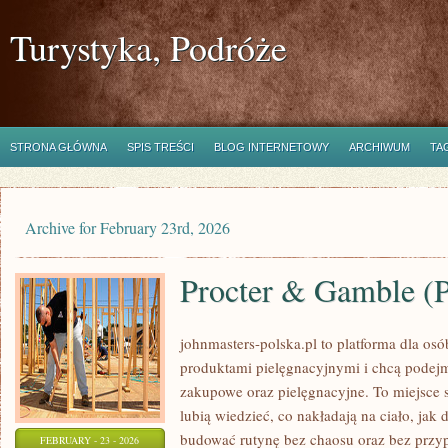
Turystyka, Podróże
STRONA GŁÓWNA
SPIS TREŚCI
BLOG INTERNETOWY
ARCHIWUM
TA
Archive for February 23rd, 2026
Procter & Gamble 
johnmasters-polska.pl to platforma dla osób
produktami pielęgnacyjnymi i chcą podejm
zakupowe oraz pielęgnacyjne. To miejsce s
lubią wiedzieć, co nakładają na ciało, jak 
budować rutynę bez chaosu oraz bez prz
FEBRUARY - 23 - 2026