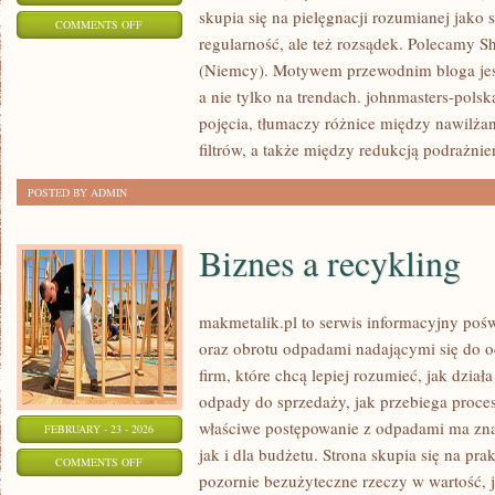
skupia się na pielęgnacji rozumianej jako 
ON
COMMENTS OFF
regularność, ale też rozsądek. Polecamy Sh
PROCTER
(Niemcy). Motywem przewodnim bloga jest
&
a nie tylko na trendach. johnmasters-pol
GAMBLE
pojęcia, tłumaczy różnice między nawil
(P&G)
filtrów, a także między redukcją podrażnie
(USA)
POSTED BY ADMIN
Biznes a recykling
makmetalik.pl to serwis informacyjny poś
oraz obrotu odpadami nadającymi się do o
firm, które chcą lepiej rozumieć, jak dział
odpady do sprzedaży, jak przebiega proces
właściwe postępowanie z odpadami ma zna
FEBRUARY - 23 - 2026
jak i dla budżetu. Strona skupia się na pra
ON
COMMENTS OFF
pozornie bezużyteczne rzeczy w wartość, 
BIZNES