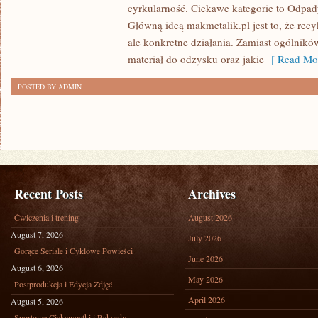
cyrkularność. Ciekawe kategorie to Odpad
A
Główną ideą makmetalik.pl jest to, że recyk
RECYKLING
ale konkretne działania. Zamiast ogólników
materiał do odzysku oraz jakie
[ Read Mor
POSTED BY ADMIN
Recent Posts
Archives
Ćwiczenia i trening
August 2026
August 7, 2026
July 2026
Gorące Seriale i Cyklowe Powieści
June 2026
August 6, 2026
May 2026
Postprodukcja i Edycja Zdjęć
April 2026
August 5, 2026
Sportowe Ciekawostki i Rekordy