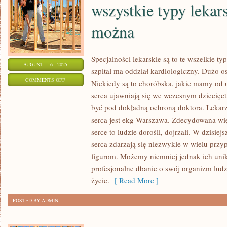
wszystkie typy lekars
można
Specjalności lekarskie są to te wszelkie t
AUGUST - 16 - 2025
szpital ma oddział kardiologiczny. Dużo o
ON
COMMENTS OFF
Niekiedy są to choróbska, jakie mamy od 
SPECJALIZACJE
serca ujawniają się we wczesnym dziecięc
MEDYCZNE
być pod dokładną ochroną doktora. Leka
SĄ
serca jest ekg Warszawa. Zdecydowana wi
TO
serce to ludzie dorośli, dojrzali. W dzisie
TE
serca zdarzają się niezwykle w wielu przyp
figurom. Możemy niemniej jednak ich uni
WSZYSTKIE
profesjonalne dbanie o swój organizm ludz
TYPY
życie.
[ Read More ]
LEKARSKIE
JAKIE
POSTED BY ADMIN
MOŻNA