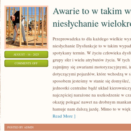
Awarie to w takim 
niesłychanie wielokr
Przeprowadzka to dla każdego wielkie wyz
niesłychanie Dysfunkcje to w takim wypad
spotykany termin. W życiu człowieka dysf
AUGUST - 16 - 2025
grupy sfer i wielu atrybutów życia. W tyc
ON
COMMENTS OFF
zajmijmy się awariami motoryzacyjnymi, 
AWARIE
dotyczącymi pojazdów, które wchodzą w s
TO
sposobem jesteśmy w stanie się domyśleć,
W
jednostki centralne bądź układ kierownicz
TAKIM
najczęściej narażone na uszkodzenie w cz
WYPADKU
okazję polegać nawet na drobnym mankamen
NIESŁYCHANIE
hamuje nam dalszą jazdę. Mimo to w więk
WIELOKROTNIE
Read More ]
POSTED BY ADMIN