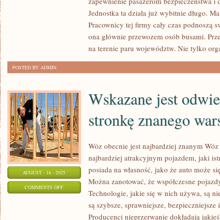
zapewnienie pasażerom bezpieczeństwa i 
ZAJĘCIEM,
Jednostka ta działa już wybitnie długo. M
Pracownicy tej firmy cały czas podnoszą sw
JAKIE
ona głównie przewozem osób busami. Prze
NIE
na terenie paru województw. Nie tylko or
JEST
MOŻLIWIE
POSTED BY ADMIN
BEZ
POSIADANIA
Wskazane jest odwie
NALEŻYTYCH
KWALIFIKACJI
stronkę znanego war
Wóz obecnie jest najbardziej znanym Wóz w
najbardziej atrakcyjnym pojazdem, jaki ist
posiada na własność, jako że auto może się
AUGUST - 16 - 2025
Można zanotować, że współczesne pojazdy
ON
COMMENTS OFF
Technologie, jakie się w nich używa, są 
WSKAZANE
są szybsze, sprawniejsze, bezpieczniejsze
JEST
Producenci nieprzerwanie dokładają jakieś