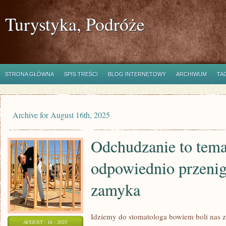
Turystyka, Podróże
STRONA GŁÓWNA
SPIS TREŚCI
BLOG INTERNETOWY
ARCHIWUM
TA
Archive for August 16th, 2025
Odchudzanie to temat
odpowiednio przenig
zamyka
Idziemy do stomatologa bowiem boli nas z
AUGUST - 16 - 2025