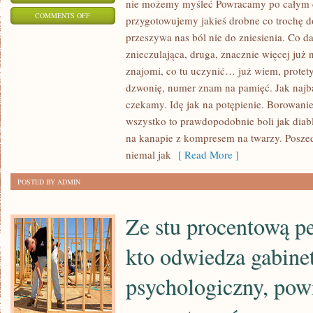
nie możemy myśleć Powracamy po całym dn
ON
COMMENTS OFF
przygotowujemy jakieś drobne co trochę do
ODCHUDZANIE
przeszywa nas ból nie do zniesienia. Co da
TO
znieczulająca, druga, znacznie więcej ju
TEMAT
znajomi, co tu uczynić… już wiem, protet
RZEKA,
dzwonię, numer znam na pamięć. Jak najbar
JAKI
czekamy. Idę jak na potępienie. Borowanie
wszystko to prawdopodobnie boli jak diabl
ODPOWIEDNIO
na kanapie z kompresem na twarzy. Poszed
PRZENIGDY
niemal jak
[ Read More ]
SIĘ
NIE
POSTED BY ADMIN
ZAMYKA
Ze stu procentową p
kto odwiedza gabine
psychologiczny, pow