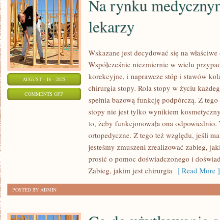
Na rynku medycznym
lekarzy
Wskazane jest decydować się na właściwe c
Współcześnie niezmiernie w wielu przyp
korekcyjne, i naprawcze stóp i stawów kol
AUGUST - 16 - 2025
chirurgia stopy. Rola stopy w życiu każde
ON
COMMENTS OFF
spełnia bazową funkcję podpórczą. Z tego
NA
stopy nie jest tylko wynikiem kosmetyczny
RYNKU
to, żeby funkcjonowała ona odpowiednio.
MEDYCZNYM
ortopedyczne. Z tego też względu, jeśli m
PRACUJE
jesteśmy zmuszeni zrealizować zabieg, jak
WIELU
prosić o pomoc doświadczonego i doświad
LEKARZY
Zabieg, jakim jest chirurgia
[ Read More ]
POSTED BY ADMIN