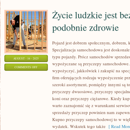
Życie ludzkie jest b
podobnie zdrowie
Pojazd jest dobrem społecznym, dobrem, 
Specjalizacja samochodowa jest doskonal
typu pojazdy. Prócz samochodów sprzeda
AUGUST - 16 - 2025
wypożyczane są przyczepy samochodowe.
ON
COMMENTS OFF
wypożyczyć, jakkolwiek i zakupić na spe
ŻYCIE
firm oferujących rodzaju wypożyczenie p
LUDZKIE
szeroki asortyment, pomiędzy innymi są t
JEST
przyczepy dwuosiowe, przyczepy specjaln
BEZCENNE,
koni oraz przyczepy ciężarowe. Kiedy k
PODOBNIE
warto zaznajomić się z warunkami serwis
ZDROWIE
sprzedaży przyczep powinien nam zapewnić
Kupno przyczepy samochodowej to w wię
wydatek. Wskutek tego także
[ Read More