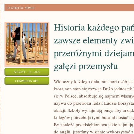
POSTED BY ADMIN
Historia każdego pa
zawsze elementy zwi
przeróżnymi dziejam
gałęzi przemysłu
AUGUST - 16 - 2025
ON
Widoczny każdego dnia transport osób jes
COMMENTS OFF
która non stop się rozwija Dużo jednoste
HISTORIA
się w Polsce, absorbuje się najmem własny
KAŻDEGO
używa do przewozu ludzi. Ludzie korzystaj
PAŃSTWA
okazji. Szkoły wynajmują busy, aby urząd
OBEJMUJE
kolegów potrzebują tymi busami dostać się
ZAWSZE
By znaleźć przedsiębiorstwa jakie zajmują
ELEMENTY
do anglii, jesteśmy w stanie wykorzystać z 
ZWIĄZANE