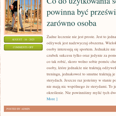
Co do użytkowania 
powinna być prześw
zarówno osoba
Żadne leczenie nie jest proste. Jest to j
AUGUST - 16 - 2025
odżywek jest nadzwyczaj obszerna. Wielo
ON
COMMENTS OFF
osoby interesują się sportem. Jednakże ni
CO
czubek sukcesu tylko oraz jedynie za po
DO
co tak robić, skoro wolno sobie pomóc c
UŻYTKOWANIA
osoby, które jednakże nie traktują odżywe
SOCZEWEK
treningu, jednakowoż to smutne traktują j
POWINNA
sterydach. Jeszcze raz jesteśmy w stanie p
nie mają nic wspólnego że sterydami. To je
BYĆ
określenie. Nie powinniśmy mylić tych dw
PRZEŚWIADCZONA
More ]
ZARÓWNO
OSOBA
POSTED BY ADMIN