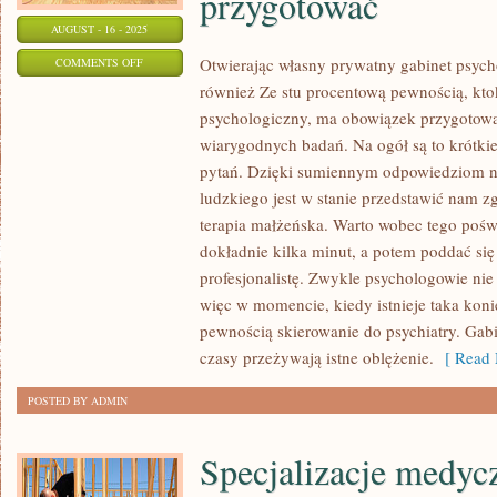
przygotować
AUGUST - 16 - 2025
ON
Otwierając własny prywatny gabinet psych
COMMENTS OFF
również Ze stu procentową pewnością, kto
ZE
psychologiczny, ma obowiązek przygotowa
STU
wiarygodnych badań. Na ogół są to krótkie 
PROCENTOWĄ
pytań. Dzięki sumiennym odpowiedziom na 
PEWNOŚCIĄ,
ludzkiego jest w stanie przedstawić nam z
KAŻDY
terapia małżeńska. Warto wobec tego poświ
KTO
dokładnie kilka minut, a potem poddać si
ODWIEDZA
profesjonalistę. Zwykle psychologowie nie
GABINET
więc w momencie, kiedy istnieje taka kon
PSYCHOLOGICZNY,
pewnością skierowanie do psychiatry. Gab
POWINIEN
czasy przeżywają istne oblężenie.
[ Read 
PRZYGOTOWAĆ
POSTED BY ADMIN
Specjalizacje medycz