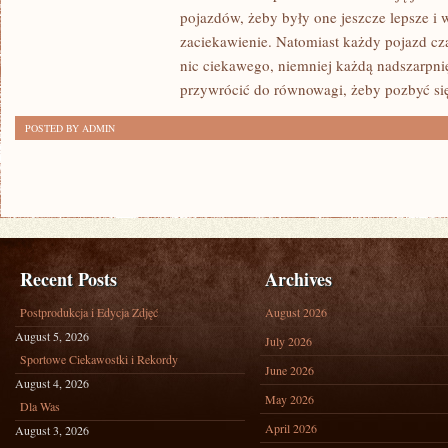
ODWIEDZAĆ
pojazdów, żeby były one jeszcze lepsze i w
ŚWIETNĄ
zaciekawienie. Natomiast każdy pojazd cz
STRONKĘ
nic ciekawego, niemniej każdą nadszarpni
ZNANEGO
przywrócić do równowagi, żeby pozbyć si
WARSZTATU
POSTED BY ADMIN
Recent Posts
Archives
Postprodukcja i Edycja Zdjęć
August 2026
August 5, 2026
July 2026
Sportowe Ciekawostki i Rekordy
June 2026
August 4, 2026
May 2026
Dla Was
April 2026
August 3, 2026