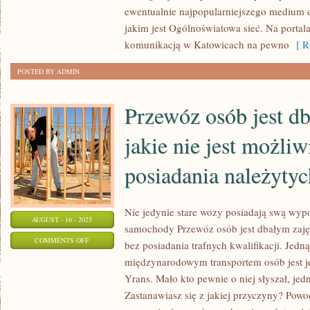
ewentualnie najpopularniejszego medium 
Z
jakim jest Ogólnoświatowa sieć. Na portal
PRZERÓŻNYMI
komunikacją w Katowicach na pewno
[ Re
DZIEJAMI
WSZELKICH
POSTED BY ADMIN
GAŁĘZI
PRZEMYSŁU
Przewóz osób jest d
jakie nie jest możliw
posiadania należytyc
Nie jedynie stare wozy posiadają swą wyp
AUGUST - 16 - 2025
samochody Przewóz osób jest dbałym zajęc
ON
COMMENTS OFF
bez posiadania trafnych kwalifikacji. Jedn
PRZEWÓZ
międzynarodowym transportem osób jest j
OSÓB
Yrans. Mało kto pewnie o niej słyszał, jedn
JEST
Zastanawiasz się z jakiej przyczyny? Powo
DBAŁYM