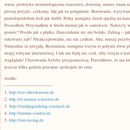
NIE
wiem, protetyka stomatologiczna warszawa, dzwonię, numer znam na 
ZAMYKA
proszę przyjść, czekamy. Idę jak na potępienie. Borowanie, wyrywani
prawdopodobnie boli jak diabli. Pełny następny dzień spędzę na ka
Poszedłem. Przysiadłem w fotelu niemal jak w samolocie. Należyty w
pomóc? Poszło jak z płatka. Znieczulenie nic nie bolało. Zabieg – ja
oderwany ząb? Nieakceptowalne, nic nie czułem. Aha, muszę przybyć
Naturalnie że przyjdę, Rozumiem, następna wizyta to jedynie dwie 
mojej witrynie internetowej. I tak nie będę nic czuł. Aby wizyta u ka
wyglądała! Chorowanie byloby przyjemnością. Prawidłowo, że ma kt
jeszcze klika godzin przespać spokojnie do rana.
źródło:
———————————
1.
http://ssz-allershausen.de
2.
http://st-marien-schoeten.de
3.
http://stadtjugendring-eisenach.de
4.
http://stamm-condor.de
5.
http://star-racing.de