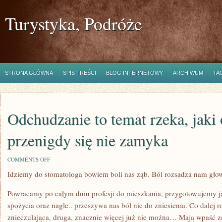
Turystyka, Podróże
STRONA GŁÓWNA
SPIS TREŚCI
BLOG INTERNETOWY
ARCHIWUM
TA
Odchudzanie to temat rzeka, jaki
przenigdy się nie zamyka
ON
COMMENTS OFF
ODCHUDZANIE
Idziemy do stomatologa bowiem boli nas ząb. Ból rozsadza nam gł
TO
TEMAT
RZEKA,
Powracamy po całym dniu profesji do mieszkania, przygotowujemy ja
JAKI
ODPOWIEDNIO
spożycia oraz nagle.. przeszywa nas ból nie do zniesienia. Co dalej r
PRZENIGDY
znieczulająca, druga, znacznie więcej już nie można… Mają wpaść z
SIĘ