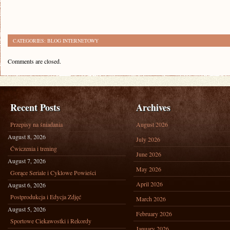
CATEGORIES:
BLOG INTERNETOWY
Comments are closed.
Recent Posts
Archives
Przepisy na śniadania
August 2026
August 8, 2026
July 2026
Ćwiczenia i trening
June 2026
August 7, 2026
May 2026
Gorące Seriale i Cyklowe Powieści
April 2026
August 6, 2026
Postprodukcja i Edycja Zdjęć
March 2026
August 5, 2026
February 2026
Sportowe Ciekawostki i Rekordy
January 2026