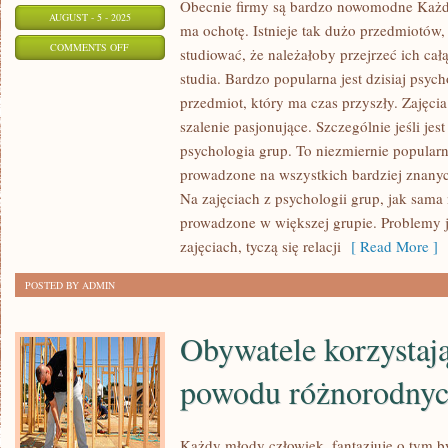
Obecnie firmy są bardzo nowomodne Każdy
AUGUST - 5 - 2025
ma ochotę. Istnieje tak dużo przedmiotów,
ON
COMMENTS OFF
studiować, że należałoby przejrzeć ich całą
LUDZIE
studia. Bardzo popularna jest dzisiaj psych
NAGMINNIE
przedmiot, który ma czas przyszły. Zajęcia
NIE
szalenie pasjonujące. Szczególnie jeśli je
RADZĄ
psychologia grup. To niezmiernie popularn
SOBIE
prowadzone na wszystkich bardziej znany
Na zajęciach z psychologii grup, jak sama
ZE
prowadzone w większej grupie. Problemy j
SWOIMI
zajęciach, tyczą się relacji
[ Read More ]
KŁOPOTAMI,
ZATEM
POSTED BY ADMIN
ZAWÓD
KTÓRYM
Obywatele korzystają
powodu różnorodnyc
Każdy młody człowiek, fantazjuje o tym by