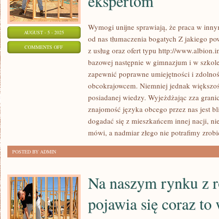
ekspertom
Wymogi unijne sprawiają, że praca w inny
AUGUST - 5 - 2025
od nas tłumaczenia bogatych Z jakiego po
ON
COMMENTS OFF
z usług oraz ofert typu http://www.albion.
WIELE
bazowej następnie w gimnazjum i w szkol
JEST
zapewnić poprawne umiejętności i zdolnoś
PRAC
obcokrajowcem. Niemniej jednak większość
WE
posiadanej wiedzy. Wyjeżdżając zza granic
WŁASNYM
znajomość języka obcego przez nas jest bli
dogadać się z mieszkańcem innej nacji, n
MIESZKANIU,
mówi, a nadmiar złego nie potrafimy zrob
JAKIE
NALEŻY
POSTED BY ADMIN
POWIERZYĆ
EKSPERTOM
Na naszym rynku z r
pojawia się coraz to 