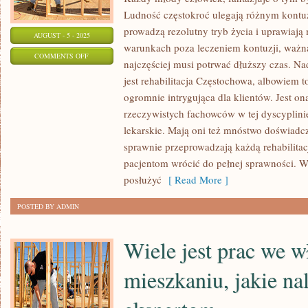
Ludność częstokroć ulegają różnym kontu
prowadzą rezolutny tryb życia i uprawiaj
AUGUST - 5 - 2025
warunkach poza leczeniem kontuzji, ważna 
ON
COMMENTS OFF
najczęściej musi potrwać dłuższy czas. Nad
OBYWATELE
jest rehabilitacja Częstochowa, albowiem 
KORZYSTAJĄ
ogromnie intrygująca dla klientów. Jest o
Z
rzeczywistych fachowców w tej dyscyplini
NETU,
lekarskie. Mają oni też mnóstwo doświadcz
Z
sprawnie przeprowadzają każdą rehabilita
POWODU
pacjentom wrócić do pełnej sprawności. 
RÓŻNORODNYCH
posłużyć
[ Read More ]
CELÓW
POSTED BY ADMIN
Wiele jest prac we 
mieszkaniu, jakie na