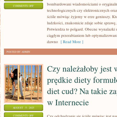
bombardowani wiadomościami o oryginaln
ON
COMMENTS OFF
technologicznych czy elektronicznych ora
GADŻETY
ściśle mówiąc żyjemy w erze geniuszy. Kto
ludzkości, znakomicie zdaje sobie sprawę,
Potwierdza to polgard. Obecne wynalazki 
ciągłym przerabianiem lub optymalizowani
dawno
[ Read More ]
POSTED BY ADMIN
Czy należałoby jest
prędkie diety form
diet cud? Na takie z
w Internecie
AUGUST - 5 - 2025
ON
Czy odchudzanie się ściśle mówiąc jest
COMMENTS OFF