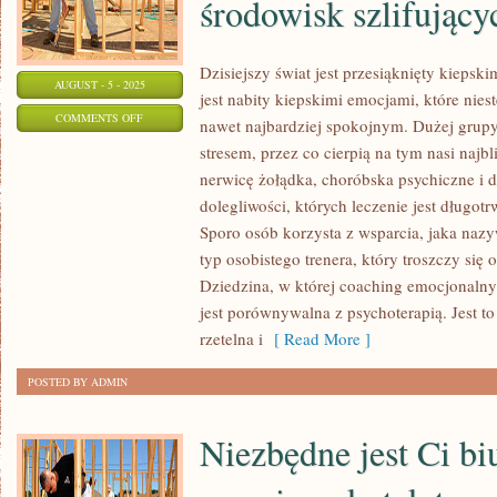
środowisk szlifujący
Dzisiejszy świat jest przesiąknięty kieps
AUGUST - 5 - 2025
jest nabity kiepskimi emocjami, które nies
ON
COMMENTS OFF
nawet najbardziej spokojnym. Dużej grupy
NA
stresem, przez co cierpią na tym nasi najbl
NASZYM
nerwicę żołądka, choróbska psychiczne i de
RYNKU
dolegliwości, których leczenie jest długotr
Z
Sporo osób korzysta z wsparcia, jaka nazyw
ROKU
typ osobistego trenera, który troszczy się
Dziedzina, w której coaching emocjonalny
NA
jest porównywalna z psychoterapią. Jest t
ROK
rzetelna i
[ Read More ]
POJAWIA
SIĘ
POSTED BY ADMIN
CORAZ
TO
Niezbędne jest Ci bi
WIĘCEJ
ŚRODOWISK