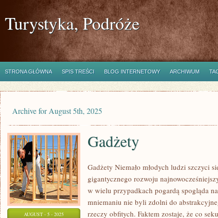
Turystyka, Podróże
STRONA GŁÓWNA
SPIS TREŚCI
BLOG INTERNETOWY
ARCHIWUM
TA
Archive for August 5th, 2025
Gadżety
Gadżety Niemało młodych ludzi szczyci si
gigantycznego rozwoju najnowocześniejszy
w wielu przypadkach pogardą spogląda na
mniemaniu nie byli zdolni do abstrakcyjn
rzeczy obfitych. Faktem zostaje, że co se
AUGUST - 5 - 2025