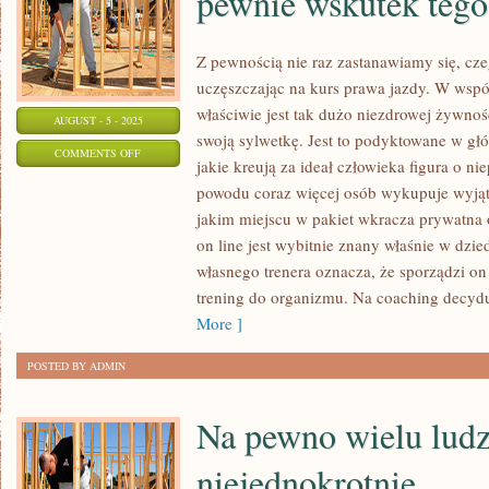
pewnie wskutek tego
SZLIFUJĄCYCH
Z pewnością nie raz zastanawiamy się, cz
uczęszczając na kurs prawa jazdy. W wspó
właściwie jest tak dużo niezdrowej żywnośc
AUGUST - 5 - 2025
swoją sylwetkę. Jest to podyktowane w g
ON
COMMENTS OFF
jakie kreują za ideał człowieka figura o nie
NIEZBĘDNE
powodu coraz więcej osób wykupuje wyjąt
JEST
jakim miejscu w pakiet wkracza prywatna 
CI
on line jest wybitnie znany właśnie w dzie
BIURO
własnego trenera oznacza, że sporządzi on 
TŁUMACZEŃ,
trening do organizmu. Na coaching decydu
PEWNIE
More ]
WSKUTEK
POSTED BY ADMIN
TEGO
Na pewno wielu ludzi
niejednokrotnie