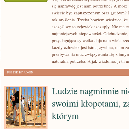
się naprawdę jest nam potrzebne? A może 
CZY
świecie być zapuszczonym oraz grubym? N
NALEŻAŁOBY
tok myślenia. Trzeba bowiem wiedzieć, że 
JEST
szczęśliwy to człowiek szczupły. Nie ma c
WYKORZYSTYWAĆ
najmniejszych niepewności. Odchudzanie, a
PRĘDKIE
przyciągająca sylwetka dają nam wiele r
DIETY
każdy człowiek jest istotą cywilną, mam 
FORMUŁOWANE
przebywania oraz związywania się z innymi
MIANEM
naturalna potrzeba. A jak wiadomo, jeśli m
DIET
CUD?
POSTED BY ADMIN
NA
TAKIE
Ludzie nagminnie nie
ZAPYTANIE
ZADANE
swoimi kłopotami, 
W
którym
INTERNECIE