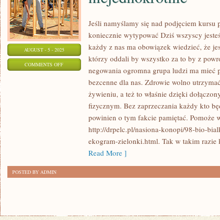
Jeśli namyślamy się nad podjęciem kursu
koniecznie wytypować Dziś wszyscy jesteś
każdy z nas ma obowiązek wiedzieć, że jest
AUGUST - 5 - 2025
którzy oddali by wszystko za to by z pow
ON
COMMENTS OFF
negowania ogromna grupa ludzi ma mieć po
NA
bezcenne dla nas. Zdrowie wolno utrzymać
PEWNO
żywieniu, a też to właśnie dzięki dołącz
WIELU
fizycznym. Bez zaprzeczania każdy kto bę
LUDZI
powinien o tym fakcie pamiętać. Pomoże w
ZASTANAWIA
http://drpelc.pl/nasiona-konopi/98-bio-bi
SIĘ
ekogram-zielonki.html. Tak w takim razie 
NIEJEDNOKROTNIE
Read More ]
POSTED BY ADMIN