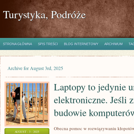
Turystyka, Podróże
STRONA GŁÓWNA
SPIS TREŚCI
BLOG INTERNETOWY
ARCHIWUM
TA
Archive for August 3rd, 2025
Laptopy to jedynie u
elektroniczne. Jeśli 
budowie komputerów
Obecna pomoc w rozwiązywaniu kłopotów
AUGUST - 3 - 2025