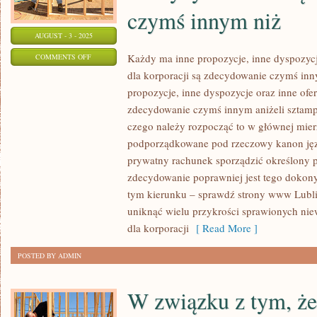
czymś innym niż
AUGUST - 3 - 2025
ON
Każdy ma inne propozycje, inne dyspozycje
COMMENTS OFF
dla korporacji są zdecydowanie czymś in
KAŻDY
propozycje, inne dyspozycje oraz inne ofer
POSIADA
zdecydowanie czymś innym aniżeli sztamp
INNE
czego należy rozpocząć to w głównej mierz
IDEE,
podporządkowane pod rzeczowy kanon j
INNE
prywatny rachunek sporządzić określony 
DYSPOZYCJE
zdecydowanie poprawniej jest tego dokon
I
tym kierunku – sprawdź strony www Lubli
INNE
uniknąć wielu przykrości sprawionych nie
OFERTY
dla korporacji
[ Read More ]
USŁUG.
WITRYNY
POSTED BY ADMIN
DLA
FIRM
W związku z tym, że
SĄ