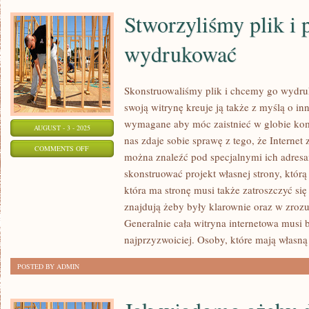
PRZERÓŻNYCH
Stworzyliśmy plik i
OSIĄGALNYCH
OPCJI
wydrukować
Skonstruowaliśmy plik i chcemy go wydr
swoją witrynę kreuje ją także z myślą o i
wymagane aby móc zaistnieć w globie kom
AUGUST - 3 - 2025
nas zdaje sobie sprawę z tego, że Internet 
ON
COMMENTS OFF
można znaleźć pod specjalnymi ich adresa
STWORZYLIŚMY
skonstruować projekt własnej strony, któr
PLIK
która ma stronę musi także zatroszczyć się o
I
znajdują żeby były klarownie oraz w zroz
PRAGNIEMY
Generalnie cała witryna internetowa musi
GO
najprzyzwoiciej. Osoby, które mają własną
WYDRUKOWAĆ
POSTED BY ADMIN