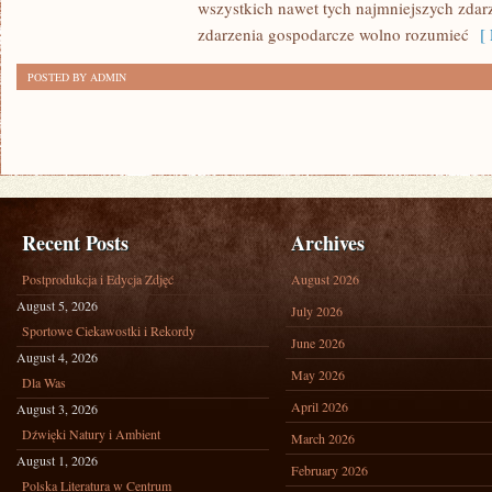
JEST
wszystkich nawet tych najmniejszych zdar
WYBITNIE
zdarzenia gospodarcze wolno rozumieć
[ 
ROZPOWSZECHNIONY
POSTED BY ADMIN
Recent Posts
Archives
Postprodukcja i Edycja Zdjęć
August 2026
August 5, 2026
July 2026
Sportowe Ciekawostki i Rekordy
June 2026
August 4, 2026
May 2026
Dla Was
April 2026
August 3, 2026
Dźwięki Natury i Ambient
March 2026
August 1, 2026
February 2026
Polska Literatura w Centrum