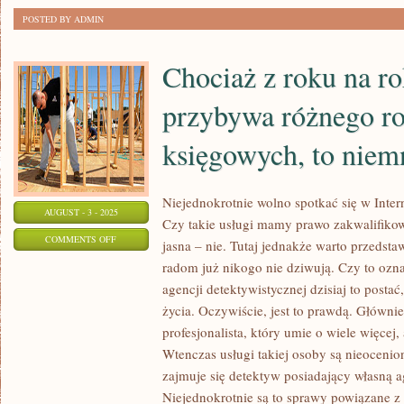
W
POSTED BY ADMIN
WIELU
PRZYPADKACH
Chociaż z roku na r
przybywa różnego ro
księgowych, to niem
Niejednokrotnie wolno spotkać się w Inter
AUGUST - 3 - 2025
Czy takie usługi mamy prawo zakwalifiko
ON
COMMENTS OFF
jasna – nie. Tutaj jednakże warto przedsta
CHOCIAŻ
radom już nikogo nie dziwują. Czy to ozn
Z
agencji detektywistycznej dzisiaj to posta
ROKU
życia. Oczywiście, jest to prawdą. Główni
NA
profesjonalista, który umie o wiele więcej, 
ROK
Wtenczas usługi takiej osoby są nieoceni
zajmuje się detektyw posiadający własną 
NA
Niejednokrotnie są to sprawy powiązane 
RYNKU