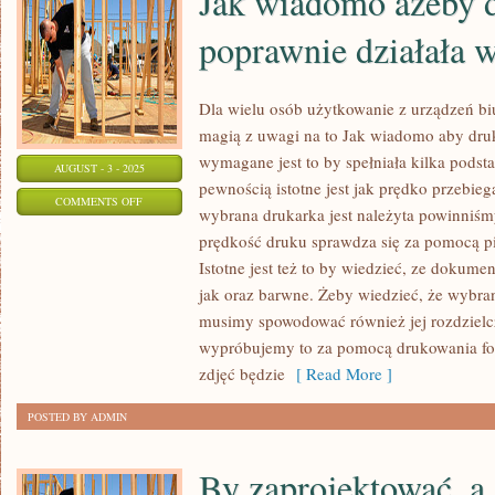
Jak wiadomo ażeby 
poprawnie działała
Dla wielu osób użytkowanie z urządzeń bi
magią z uwagi na to Jak wiadomo aby dru
wymagane jest to by spełniała kilka pods
AUGUST - 3 - 2025
pewnością istotne jest jak prędko przebi
ON
COMMENTS OFF
wybrana drukarka jest należyta powinniśmy
JAK
prędkość druku sprawdza się za pomocą 
WIADOMO
Istotne jest też to by wiedzieć, ze dokument
AŻEBY
jak oraz barwne. Żeby wiedzieć, że wybran
DRUKARKA
musimy spowodować również jej rozdzielc
POPRAWNIE
wypróbujemy to za pomocą drukowania foto
DZIAŁAŁA
zdjęć będzie
[ Read More ]
WYMAGANE
POSTED BY ADMIN
By zaprojektować, a