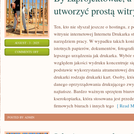
utworzyć prostą witr
Ten, kto nie słyszał jeszcze o hostingu, z 
witrynie internetowej Internetu Drukarka s
narzędziem pracy. W wypadku takich koni
AUGUST - 3 - 2025
istotnych papierów, dokumentów, fotografi
ON
COMMENTS OFF
lepszego urządzenia jak drukarka. Wybór
BY
względem jakości wydruku koncentruje si
ZAPROJEKTOWAĆ,
podstawie wykorzystania atramentowej druk
A
drukarki rodzaju drukarki kart. Osoby, któ
ZATEM
danego oprzyrządowania drukującego zwy
RÓWNIEŻ
najtańsze. Bardzo ważnym sprzętem biurow
UTWORZYĆ
kserokopiarka, która stosowana jest przed
PROSTĄ
firmowych biurach i innych tego
[ Read M
WITRYNĘ
POSTED BY ADMIN
INTERNETOWĄ