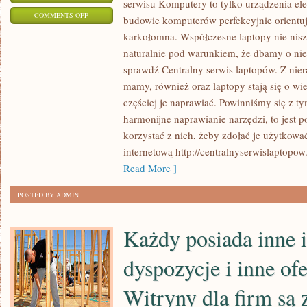
serwisu Komputery to tylko urządzenia ele
ON
COMMENTS OFF
budowie komputerów perfekcyjnie orientuje
LAPTOPY
karkołomna. Współczesne laptopy nie niszc
TO
naturalnie pod warunkiem, że dbamy o ni
JEDYNIE
sprawdź Centralny serwis laptopów. Z nier
URZĄDZENIA
mamy, również oraz laptopy stają się o wi
ELEKTRONICZNE.
częściej je naprawiać. Powinniśmy się z t
harmonijne naprawianie narzędzi, to jest p
JEŚLI
korzystać z nich, żeby zdołać je użytkowa
ZNAMY
internetową http://centralnyserwislaptopow
SIĘ
Read More ]
NA
BUDOWIE
POSTED BY ADMIN
KOMPUTERÓW
NIENAGANNIE
Każdy posiada inne i
dyspozycje i inne ofe
Witryny dla firm są