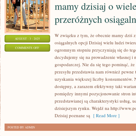
mamy dzisiaj o wiele
ZDECYDOWANIE
CZYMŚ
przeróżnych osiągaln
INNYM
NIŻ
W związku z tym, że obecnie mamy dziś z
AUGUST - 3 - 2025
osiągalnych opcji Dzisiaj wielu ludzi twier
ON
COMMENTS OFF
ogromnym stopniu przyczyniają się do tego
W
decydujemy się na prowadzenie własnej i 
ZWIĄZKU
gospodarczej. Nie da się tego pominąć, ż
Z
przesyłu przedstawia nam również pewne 
TYM,
uzyskania większej liczby konsumentów. N
ŻE
dostępny, a zarazem efektywny taki warian
pomiędzy innymi pozycjonowanie stron int
AKTUALNIE
przedstawianej są charakterystyki usług, u
MAMY
dzisiejszym rynku. Wejdź na http://www.po
DZISIAJ
Dzisiaj poznane są
[ Read More ]
O
WIELE
POSTED BY ADMIN
WIĘCEJ