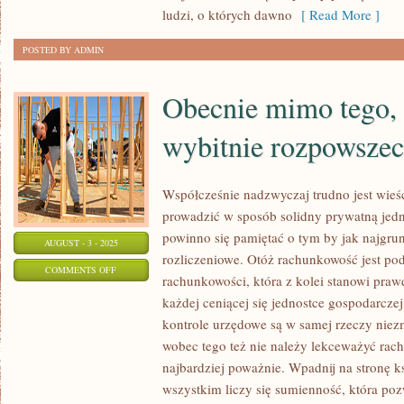
ludzi, o których dawno
[ Read More ]
PRZYBYWA
RÓŻNEGO
POSTED BY ADMIN
RODZAJU
BIUR
Obecnie mimo tego, ż
KSIĘGOWYCH,
TO
wybitnie rozpowsze
NIEMNIEJ
JEDNAK
Współcześnie nadzwyczaj trudno jest wieść 
prowadzić w sposób solidny prywatną jed
powinno się pamiętać o tym by jak najgrun
AUGUST - 3 - 2025
rozliczeniowe. Otóż rachunkowość jest po
ON
COMMENTS OFF
rachunkowości, która z kolei stanowi pra
OBECNIE
każdej ceniącej się jednostce gospodarcze
MIMO
kontrole urzędowe są w samej rzeczy niez
TEGO,
wobec tego też nie należy lekceważyć rach
ŻE
najbardziej poważnie. Wpadnij na stronę 
INTERNET
wszystkim liczy się sumienność, która po