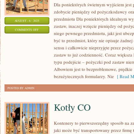
Dla poniektórych świetnym wyjściem jest 
zdobycie pieniędzy od pożyczkodawcy ora
przedmiotu Dla poniektórych idealnym wy
AUGUST - 6 - 2025
zastaw, inaczej wzięcie pieniędzy od poż
ON
COMMENTS OFF
niego pewnego przedmiotu, jaki jest ubezp
KAŻDY
być to przedmiot, który nie opisuje żadne
CHCIAŁBY
sensu i całkowicie nieprzyjęte przez poż
ZAROBIĆ
zastaw to już codzienność. Coraz większa l
PIENIĄDZ
typu podejście – pożyczki pod zastaw nier
ZA
Albowiem jest to bezproblemowe, prędkie i
TAK
bezużytecznych formularzy. Nie
[ Read M
W
POSTED BY ADMIN
ZASADZIE
Kotły CO
Kontenery to pierwszorzędny sposób na za
jaki może być transportowany przez firmę