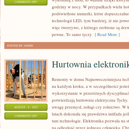
ON
COMMENTS OFF
godziny w nocy. W przypadkach wielu hote
KLIMATYZACJA
podświetlone numerki, które dopuszczalne 
MIKOŁÓW
technologii LED, tym bardziej, iż nie pow
więc tworzywo, z którego zrobione są drzw
pewne. To samo tyczy
[ Read More ]
POSTED BY ADMIN
Hurtownia elektroni
Remonty w domu Najnowocześniejsza techn
na każdym kroku, a w szczególności jeste
wykorzystanie w przeróżnych dyscyplinach
potwierdzają hurtownia elektryczna Tychy
uwagę przemysł, usługi czy rolnictwo. W ka
AUGUST - 6 - 2025
latach dokonała się prawdziwa intifada jeś
ON
COMMENTS OFF
tam technologie. Elektronika pozwala na 
HURTOWNIA
na odległość przez jednego człowieka. Ch