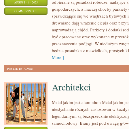
odbierane są posadzki robocze, nadające 
AUGUST - 6 - 2025
gospodarczych, a inaczej choćby parkiety
ON
COMMENTS OFF
sprawdzające się we wnętrzach bytowych i
BUDOWA
drewniane dają wrażenie ciepła oraz przyt
DOMU
naprowadzają chłód. Parkiety i dodatki ro
być opracowane oraz wykonane w przeróż
przeznaczenia podłogi. W niedużym wnęt
będzie posadzka z niewielkich, prostych 
More ]
POSTED BY ADMIN
Architekci
Metal jakim jest aluminium Metal jakim je
niesłychanie różnych zastosowań w każdy
legendarnymi są bezsprzecznie elektryczny
samochodowy. Brany jest pod uwagę głów