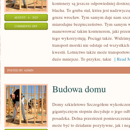
kontenery są jeszcze odpowiedniej dostrzeg
blacha. To gruba stal, która jest nadzwyc
gruzu wrocław. Tym samym daje nam szcz
AUGUST - 6 - 2025
miarodajne bezpieczeństwo. Tym samym wo
ON
COMMENTS OFF
manewrować takim kontenerem, jaki przemi
KOTŁY
tego wykorzystują. Pociągi także. Widzimy
CO
transport morski nie odstaje od wszystkich
kwestii. Lotnictwo także może transportow
dużo mniejsze. To przykre, takie
[ Read M
POSTED BY ADMIN
Budowa domu
Domy szkieletowe Szczegółem wykończeni
gigantycznym stopniu decyduje o jego odbi
posadzka. Dolna przestrzeń pomieszczenia 
może być to działanie pozytywne, jak i ne