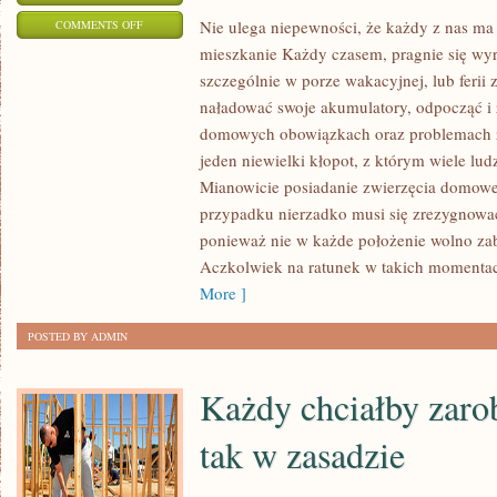
ON
Nie ulega niepewności, że każdy z nas m
COMMENTS OFF
mieszkanie Każdy czasem, pragnie się wyr
OFERTA,
szczególnie w porze wakacyjnej, lub feri
Z
naładować swoje akumulatory, odpocząć i 
KTÓREJ
domowych obowiązkach oraz problemach z
TO
jeden niewielki kłopot, z którym wiele lud
SKORZYSTAĆ
Mianowicie posiadanie zwierzęcia domowe
MOŻEMY
przypadku nierzadko musi się zrezygnowa
W
ponieważ nie w każde położenie wolno zab
CHWILI,
Aczkolwiek na ratunek w takich momentac
KIEDY
More ]
TAK
WŁAŚCIWIE
POSTED BY ADMIN
PRZEBYWAMY
NAD
Każdy chciałby zarob
MORZEM
tak w zasadzie
JEST
NIESŁYCHANIE