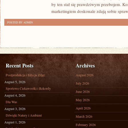
by ten stał się prawdziwym przebojem. Ko
marketingiem doskonale zdają sobie spraw
POSTED BY ADMIN
Recent Posts
Archives
Postprodukcja i Edycja Zdjęć
August 2026
August 5, 2026
July 2026
Sportowe Ciekawostki i Rekordy
June 2026
August 4, 2026
May 2026
Dla Was
April 2026
August 3, 2026
Dźwięki Natury i Ambient
March 2026
August 1, 2026
February 2026