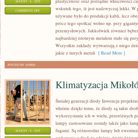
plastyczność oraz porządne właściwości ci
AUGUST - 6 - 2025
wskutek tego, iż jest nadzwyczaj lekki. W
ON
COMMENTS OFF
używane było do produkcji kabli, lecz obe
ARCHITEKCI
prócz tego spotkać wolno np. przy gigant
przemysłowych. Jakkolwiek również bębe
najbardziej istotnym metalem stało się pr
Wszystkie zakłady wytwarzają z niego detal
jakie z innych metali
[ Read More ]
POSTED BY ADMIN
Klimatyzacja Mikoł
Śmiałej generacji diody Inwencja projekt
właśnie dzięki temu, że diody są takie dr
wykorzystanie ich w wielu, przeróżnych p
lampy zastosowane zostały także jako la
fugami. Są różnorodne lampy lub ewentual
AUGUST - 6 - 2025
wykonaną z diod, to właśnie dzięki którym