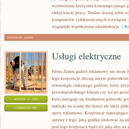
ELEKTRONIKI
wytworzenia korzystna konsumpcyjnego j
efektywność pracy. Trudno dzisiaj sobie w
komputerów i elektronicznych rozwiązań.
wyglądała współczesna administracja
[ Re
POSTED BY ADMIN
Usługi elektryczne
Firma Żaden gadżet reklamowy nie może b
tego korporacje zlecają innym jednostko
równolegle ciekawego gadżetu, który przy
prawdopodobnego klienta czy też po prost
która intryguje się działaniem jednostki go
AUGUST - 6 - 2025
naklejki na ścianę dla dzieci ale także pla
ON
COMMENTS OFF
spoty reklamowe. Korporacje zaprzątające 
USŁUGI
sprawę z tego, jaką grafikę ulokować na ul
ELEKTRYCZNE
pod logo korporacji bądź też jaką ideę na