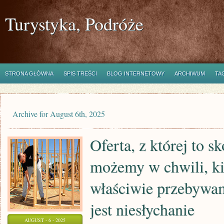
Turystyka, Podróże
STRONA GŁÓWNA
SPIS TREŚCI
BLOG INTERNETOWY
ARCHIWUM
TA
Archive for August 6th, 2025
Oferta, z której to s
możemy w chwili, ki
właściwie przebyw
jest niesłychanie
AUGUST - 6 - 2025