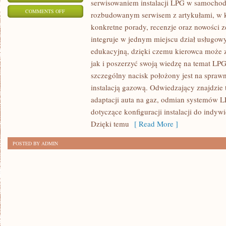
serwisowaniem instalacji LPG w samochod
ON
COMMENTS OFF
rozbudowanym serwisem z artykułami, w 
CAR
konkretne porady, recenzje oraz nowości ze
SHARING
integruje w jednym miejscu dział usługowy
I
edukacyjną, dzięki czemu kierowca może 
MIKROMOBILNOŚĆ
jak i poszerzyć swoją wiedzę na temat LP
I
szczególny nacisk położony jest na sprawn
instalacją gazową. Odwiedzający znajdzie 
NOWINKI
adaptacji auta na gaz, odmian systemów 
TECHNOLOGICZNE
dotyczące konfiguracji instalacji do indyw
W
Dzięki temu
[ Read More ]
MOTORYZACJI
POSTED BY ADMIN