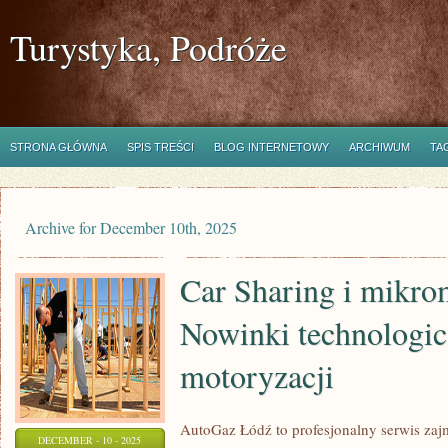
Turystyka, Podróże
STRONA GŁÓWNA
SPIS TREŚCI
BLOG INTERNETOWY
ARCHIWUM
TA
Archive for December 10th, 2025
Car Sharing i mikro
Nowinki technologi
motoryzacji
AutoGaz Łódź to profesjonalny serwis zajmu
DECEMBER - 10 - 2025