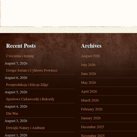
Recent Posts
Archives
Ćwiczenia i trening
August 2026
August 7, 2026
July 2026
Gorące Seriale i Cyklowe Powieści
June 2026
August 6, 2026
May 2026
Postprodukcja i Edycja Zdjęć
April 2026
August 5, 2026
Sportowe Ciekawostki i Rekordy
March 2026
August 4, 2026
February 2026
Dla Was
January 2026
August 3, 2026
December 2025
Dźwięki Natury i Ambient
August 1, 2026
November 2025