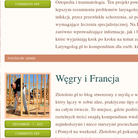
Ortopedia i traumatologia. Ten projekt pow
ON
COMMENTS OFF
lepszym rozumieniu problemów laryngolo
ZDROWIE
infekcji, przez przewlekłe schorzenia, aż 
PUBLICZNE
wymagające leczenia specjalistycznej. Na
I
zarówno wprowadzające informacje, jak i b
NEUROCHIRURGIA
które wyjaśniają krok po kroku na temat zd
Laryngolog.pl to kompendium dla osób, k
POSTED BY ADMIN
Węgry i Francja
Zlotoloto.pl to blog stworzony z myślą o 
który łączy w sobie idee, praktyczne tipy
na całym świecie. To miejsce, gdzie podr
rzetelnych treści znajdą kompendium wied
najmłodszymi i nieco starszymi pociecha
DECEMBER - 1 - 2025
i Pomysł na weekend. Zlotoloto.pl pokazu
ON
COMMENTS OFF