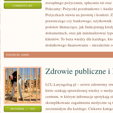
rozsądnego pożyczania, spłacania rat oraz
ON
COMMENTS OFF
Polecamy: Pożyczki pozabankowe i Analiza
POZOSTAŁE
Pożyczkach stawia na prostotę i konkret.
PUBLIKACJE
prawniczego czy bankowego, użytkownik o
I
podstaw tłumaczące, jak funkcjonują kred
HISTORIA
dokumentach, oraz jak minimalizować typo
FINANSÓW
klientów. To baza wiedzy dla każdego, kto
I
dodatkowego finansowania – niezależnie o
BANKOWOŚCI
POSTED BY ADMIN
Zdrowie publiczne i
LCL-Laryngolog.pl – serwis zdrowotny stw
które szukają sprawdzonej wiedzy o medyc
centrum, w którym informacja spotykają s
skomplikowane zagadnienia medyczne są 
zrozumiałym dla każdego. Ciekawe kategor
DECEMBER - 1 - 2025