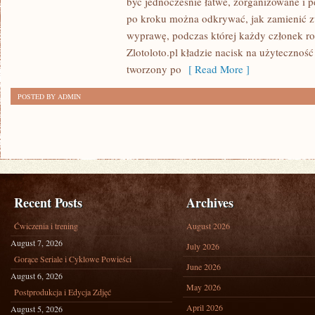
być jednocześnie łatwe, zorganizowane i p
WĘGRY
po kroku można odkrywać, jak zamienić 
I
wyprawę, podczas której każdy członek ro
FRANCJA
Zlotoloto.pl kładzie nacisk na użyteczność 
tworzony po
[ Read More ]
POSTED BY ADMIN
Recent Posts
Archives
Ćwiczenia i trening
August 2026
August 7, 2026
July 2026
Gorące Seriale i Cyklowe Powieści
June 2026
August 6, 2026
May 2026
Postprodukcja i Edycja Zdjęć
April 2026
August 5, 2026