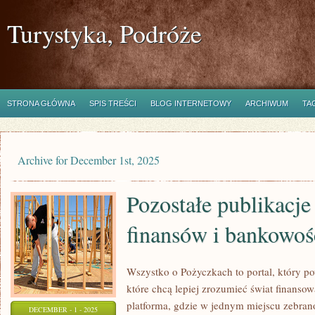
Turystyka, Podróże
STRONA GŁÓWNA
SPIS TREŚCI
BLOG INTERNETOWY
ARCHIWUM
TA
Archive for December 1st, 2025
Pozostałe publikacje 
finansów i bankowoś
Wszystko o Pożyczkach to portal, który p
które chcą lepiej zrozumieć świat finans
platforma, gdzie w jednym miejscu zebran
DECEMBER - 1 - 2025