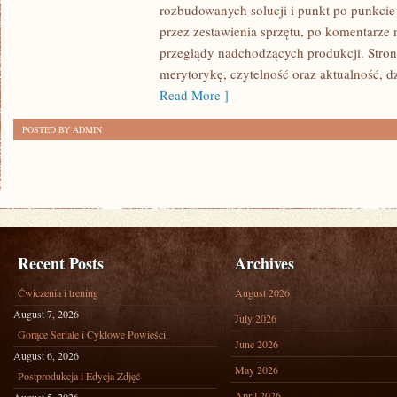
rozbudowanych solucji i punkt po punkcie
PRODUKCJI
przez zestawienia sprzętu, po komentarze 
GIER
przeglądy nadchodzących produkcji. Stron
merytorykę, czytelność oraz aktualność, 
Read More ]
POSTED BY ADMIN
Recent Posts
Archives
Ćwiczenia i trening
August 2026
August 7, 2026
July 2026
Gorące Seriale i Cyklowe Powieści
June 2026
August 6, 2026
May 2026
Postprodukcja i Edycja Zdjęć
April 2026