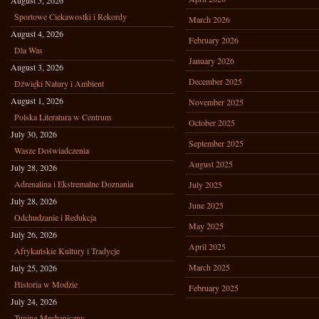
August 5, 2026
Sportowe Ciekawostki i Rekordy
March 2026
August 4, 2026
February 2026
Dla Was
January 2026
August 3, 2026
December 2025
Dźwięki Natury i Ambient
August 1, 2026
November 2025
Polska Literatura w Centrum
October 2025
July 30, 2026
September 2025
Wasze Doświadczenia
August 2025
July 28, 2026
Adrenalina i Ekstremalne Doznania
July 2025
July 28, 2026
June 2025
Odchudzanie i Redukcja
May 2025
July 26, 2026
April 2025
Afrykańskie Kultury i Tradycje
March 2025
July 25, 2026
Historia w Modzie
February 2025
July 24, 2026
Tuning Mechaniczny