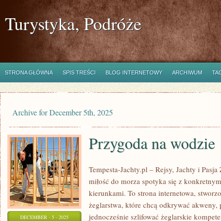
Turystyka, Podróże
STRONA GŁÓWNA
SPIS TREŚCI
BLOG INTERNETOWY
ARCHIWUM
TA
Archive for December 5th, 2025
Przygoda na wodzie
Tempesta-Jachty.pl – Rejsy, Jachty i Pasja
miłość do morza spotyka się z konkretny
kierunkami. To strona internetowa, stworz
żeglarstwa, które chcą odkrywać akweny,
jednocześnie szlifować żeglarskie kompet
DECEMBER - 5 - 2025