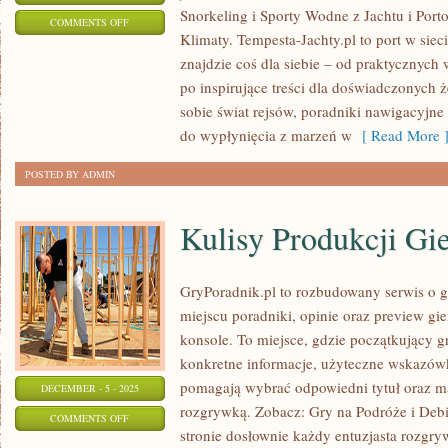
Snorkeling i Sporty Wodne z Jachtu i Por
ON
COMMENTS OFF
Klimaty. Tempesta-Jachty.pl to port w siec
PRZYGODA
znajdzie coś dla siebie – od praktycznych
NA
po inspirujące treści dla doświadczonych ż
WODZIE
sobie świat rejsów, poradniki nawigacyjne
do wypłynięcia z marzeń w
[ Read More 
POSTED BY ADMIN
Kulisy Produkcji Gi
GryPoradnik.pl to rozbudowany serwis o g
miejscu poradniki, opinie oraz preview gie
konsole. To miejsce, gdzie początkujący g
konkretne informacje, użyteczne wskazówki
pomagają wybrać odpowiedni tytuł oraz ma
DECEMBER - 5 - 2025
rozgrywką. Zobacz: Gry na Podróże i Debi
ON
COMMENTS OFF
stronie dosłownie każdy entuzjasta rozgryw
KULISY