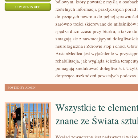
bólowym, który powstał z myślą o osobac
ON
COMMENTS OFF
rzetelnych informacji, praktycznych pora
BÓL
dotyczących powrotu do pełnej sprawności.
U
zarówno treści skierowane do miłośników r
OSÓB
spędza dużo czasu przy biurku, a także do
AKTYWNYCH
zmagają się z nawracającymi dolegliwościa
FIZYCZNIE
neurologiczna i Zdrowie stóp i chód. Głó
ArstanMedica jest wyjaśnienie w przystępn
40+
rehabilitacja, jak wygląda ścieżka terapeut
I
pomagają zredukować dolegliwości. Użytko
RELAKSACJA
dotyczące uszkodzeń powstałych podczas
I
REDUKCJA
POSTED BY ADMIN
STRESU
W
Wszystkie te element
REHABILITACJI
znane ze Świata sztu
Wygląd zewnętrzny jest nadzwyczaj ważny