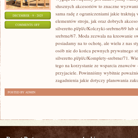
słusznych akcesoriów to znaczne wyzwani
sama radę z ograniczeniami jakie traktują 
DECEMBER - 9 - 2025
elementów stroju, jak oraz dobrych akces
ON
COMMENTS OFF
silveretto.pl/pl/c/Kolczyki-srebrne/69 lub s
WSZYSTKIE
srebrne/67. Moda zezwala na kreowanie sw
TE
posiadamy na to ochotę, ale wielu z nas sty
ELEMENTY
osób nie do końca pewnych prywatnego st
SĄ
silveretto.pl/pl/c/Komplety-srebrne/71. Wi
DOSYĆ
tego na korzystanie ze wsparcia znawców –
ZNANE
przyjaciele. Powinniśmy wybitnie poważni
ZE
zagadnienia jakie dotyczy planowania za
ŚWIATA
POSTED BY ADMIN
SZTUKI