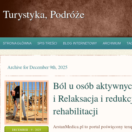
Turystyka, Podróże
STRONA GŁÓWNA
SPIS TREŚCI
BLOG INTERNETOWY
ARCHIWUM
TA
Archive for December 9th, 2025
Ból u osób aktywnyc
i Relaksacja i redukc
rehabilitacji
ArstanMedica.pl to portal poświęcony ter
DECEMBER - 9 - 2025