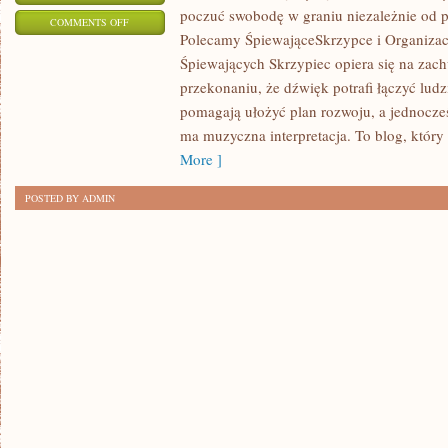
poczuć swobodę w graniu niezależnie od
ON
COMMENTS OFF
Polecamy ŚpiewająceSkrzypce i Organizacj
MIEJSCA
Śpiewających Skrzypiec opiera się na zach
NA
przekonaniu, że dźwięk potrafi łączyć lud
ŚLUB
pomagają ułożyć plan rozwoju, a jednocześ
I
ma muzyczna interpretacja. To blog, który 
WESELE
More ]
POSTED BY ADMIN