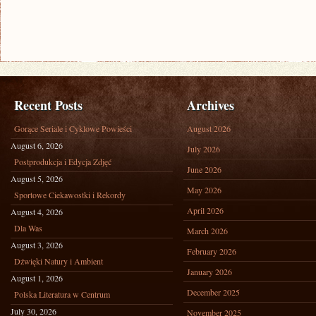
Recent Posts
Archives
Gorące Seriale i Cyklowe Powieści
August 2026
August 6, 2026
July 2026
Postprodukcja i Edycja Zdjęć
June 2026
August 5, 2026
May 2026
Sportowe Ciekawostki i Rekordy
April 2026
August 4, 2026
Dla Was
March 2026
August 3, 2026
February 2026
Dźwięki Natury i Ambient
January 2026
August 1, 2026
December 2025
Polska Literatura w Centrum
July 30, 2026
November 2025