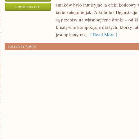
smaków było intuicyjne, a efekt końcowy 
ON
COMMENTS OFF
takie kategorie jak: Alkohole i Degustacje 
HISTORIA
są przepisy na własnoręczne drinki – od kl
ALKOHOLU
kreatywne kompozycje dla tych, którzy l
jest opisany tak,
[ Read More ]
POSTED BY ADMIN