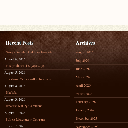
Recent Posts
Archives
Gorące Seriale i Cyklowe Powieści
August 2026
August 6, 2026
July 2026
Postprodukcja i Edycja Zdjęć
June 2026
August 5, 2026
May 2026
Sportowe Ciekawostki i Rekordy
April 2026
August 4, 2026
Dla Was
March 2026
August 3, 2026
February 2026
Dźwięki Natury i Ambient
January 2026
August 1, 2026
December 2025
Polska Literatura w Centrum
July 30, 2026
November 2025