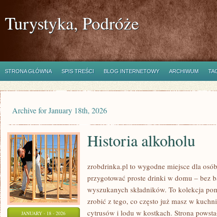
Turystyka, Podróże
STRONA GŁÓWNA
SPIS TREŚCI
BLOG INTERNETOWY
ARCHIWUM
TA
Archive for January 18th, 2026
Historia alkoholu
zrobdrinka.pl to wygodne miejsce dla osób,
przygotować proste drinki w domu – bez b
wyszukanych składników. To kolekcja pomy
zrobić z tego, co często już masz w kuchn
cytrusów i lodu w kostkach. Strona powst
JANUARY - 18 - 2026