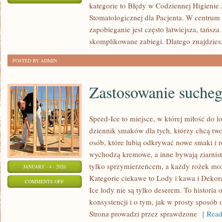
kategorie to Błędy w Codziennej Higienie
LECZENIE
Stomatologicznej dla Pacjenta. W centrum 
STOMATOLOGICZNE
zapobieganie jest często łatwiejsza, tańsza 
skomplikowane zabiegi. Dlatego znajdzies
POSTED BY ADMIN
Zastosowanie sucheg
Speed-Ice to miejsce, w której miłość do l
dziennik smaków dla tych, którzy chcą two
osób, które lubią odkrywać nowe smaki i r
wychodzą kremowe, a inne bywają ziarniste
tylko sprzymierzeńcem, a każdy rożek moż
JANUARY - 4 - 2026
Kategorie ciekawe to Lody i kawa i Dekor
ON
COMMENTS OFF
Ice lody nie są tylko deserem. To historia 
ZASTOSOWANIE
konsystencji i o tym, jak w prosty sposób o
SUCHEGO
Strona prowadzi przez sprawdzone
[ Read
LODU