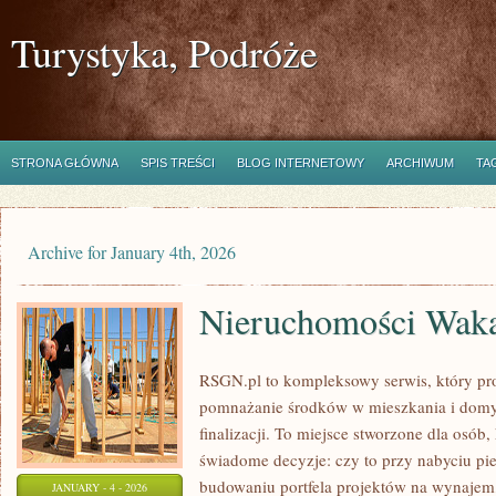
Turystyka, Podróże
STRONA GŁÓWNA
SPIS TREŚCI
BLOG INTERNETOWY
ARCHIWUM
TA
Archive for January 4th, 2026
Nieruchomości Wak
RSGN.pl to kompleksowy serwis, który pro
pomnażanie środków w mieszkania i domy
finalizacji. To miejsce stworzone dla osó
świadome decyzje: czy to przy nabyciu pi
budowaniu portfela projektów na wynajem, 
JANUARY - 4 - 2026