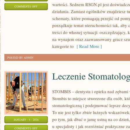
wartości. Sednem RSGN.pl jest doświadcz
ON
COMMENTS OFF
działania. Zamiast ogólników znajdziesz tu 
NIERUCHOMOŚCI
schematy, które pomagają przejść od pomys
WAKACYJNE
porządkuje temat nieruchomości tak, aby 
treści do własnej sytuacji: oszczędzający
na wynajem oraz zaawansowany gracz szuk
kategorie to
[ Read More ]
POSTED BY ADMIN
Leczenie Stomatolog
STOMBIS – dentysta i opieka nad zębami 
Stombis to miejsce stworzone dla osób, kt
stomatologiczną i podejmować lepsze dec
To nie jest tylko zbiór luźnych wskazówe
po tym, jak dbać o jamę ustną na co dzień
JANUARY - 4 - 2026
u specjalisty i jak rozróżniać praktyczne 
ON
COMMENTS OFF