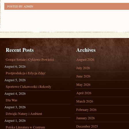
POSTED BY ADMIN
Recent Posts
Archives
Gorące Seriale i Cyklowe Powieści
August 2026
August 6, 2026
July 2026
Postprodukcja i Edycja Zdjęć
June 2026
August 5, 2026
May 2026
Sportowe Ciekawostki i Rekordy
April 2026
August 4, 2026
Dla Was
March 2026
August 3, 2026
February 2026
Dźwięki Natury i Ambient
January 2026
August 1, 2026
December 2025
Polska Literatura w Centrum