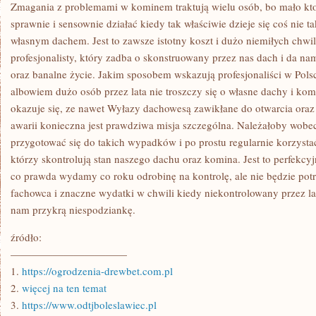
Z
Zmagania z problemami w kominem traktują wielu osób, bo mało kto 
KTÓRYCH
sprawnie i sensownie działać kiedy tak właściwie dzieje się coś nie 
NIESTETY
NIE
własnym dachem. Jest to zawsze istotny koszt i dużo niemiłych chwil
WSZELKIE
profesjonalisty, który zadba o skonstruowany przez nas dach i da na
SĄ
AKCEPTOWANE
oraz banalne życie. Jakim sposobem wskazują profesjonaliści w Pol
PRZEZ
SPOŁECZEŃSTWO
albowiem dużo osób przez lata nie troszczy się o własne dachy i komi
okazuje się, ze nawet Wyłazy dachowesą zawikłane do otwarcia oraz 
awarii konieczna jest prawdziwa misja szczególna. Należałoby wobe
przygotować się do takich wypadków i po prostu regularnie korzysta
którzy skontrolują stan naszego dachu oraz komina. Jest to perfekc
co prawda wydamy co roku odrobinę na kontrolę, ale nie będzie po
fachowca i znaczne wydatki w chwili kiedy niekontrolowany przez l
nam przykrą niespodziankę.
źródło:
———————————
1.
https://ogrodzenia-drewbet.com.pl
2.
więcej na ten temat
3.
https://www.odtjboleslawiec.pl