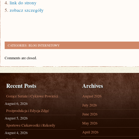
4.
link do strony
5.
zobacz szczegóły
CATEGORIES:
BLOG INTERNETOWY
Comments are closed.
Recent Posts
Archives
Gorące Seriale i Cyklowe Powieści
August 2026
August 6, 2026
July 2026
Postprodukcja i Edycja Zdjęć
June 2026
August 5, 2026
May 2026
Sportowe Ciekawostki i Rekordy
April 2026
August 4, 2026