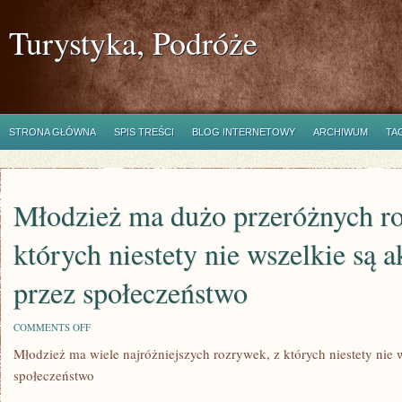
Turystyka, Podróże
STRONA GŁÓWNA
SPIS TREŚCI
BLOG INTERNETOWY
ARCHIWUM
TA
Młodzież ma dużo przeróżnych r
których niestety nie wszelkie są 
przez społeczeństwo
ON
COMMENTS OFF
MŁODZIEŻ
Młodzież ma wiele najróżniejszych rozrywek, z których niestety nie
MA
DUŻO
społeczeństwo
PRZERÓŻNYCH
ROZRYWEK,