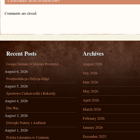
CATEGORIES:
BLOG INTERNETOWY
Comments are closed.
Recent Posts
Archives
Gorące Seriale i Cyklowe Powieści
August 2026
August 6, 2026
July 2026
Postprodukcja i Edycja Zdjęć
June 2026
August 5, 2026
May 2026
Sportowe Ciekawostki i Rekordy
April 2026
August 4, 2026
Dla Was
March 2026
August 3, 2026
February 2026
Dźwięki Natury i Ambient
January 2026
August 1, 2026
December 2025
Polska Literatura w Centrum