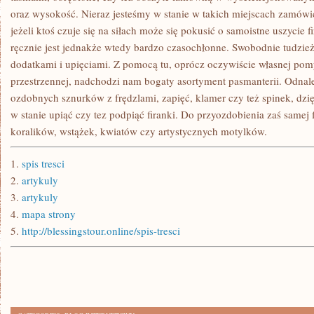
oraz wysokość. Nieraz jesteśmy w stanie w takich miejscach zamówić
jeżeli ktoś czuje się na siłach może się pokusić o samoistne uszycie
ręcznie jest jednakże wtedy bardzo czasochłonne. Swobodnie tudz
dodatkami i upięciami. Z pomocą tu, oprócz oczywiście własnej pom
przestrzennej, nadchodzi nam bogaty asortyment pasmanterii. Odna
ozdobnych sznurków z frędzlami, zapięć, klamer czy też spinek, dzię
w stanie upiąć czy tez podpiąć firanki. Do przyozdobienia zaś samej 
koralików, wstążek, kwiatów czy artystycznych motylków.
1.
spis tresci
2.
artykuly
3.
artykuly
4.
mapa strony
5.
http://blessingstour.online/spis-tresci