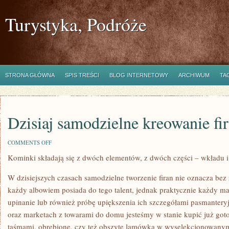
Turystyka, Podróże
STRONA GŁÓWNA
SPIS TREŚCI
BLOG INTERNETOWY
ARCHIWUM
TA
Dzisiaj samodzielne kreowanie fi
ON
COMMENTS OFF
DZISIAJ
Kominki składają się z dwóch elementów, z dwóch części – wkładu
SAMODZIELNE
KREOWANIE
FIRAN
W dzisiejszych czasach samodzielne tworzenie firan nie oznacza bez 
NIE
OZNACZA
każdy albowiem posiada do tego talent, jednak praktycznie każdy ma 
upinanie lub również próbę upiększenia ich szczegółami pasmanter
oraz marketach z towarami do domu jesteśmy w stanie kupić już got
taśmami, obrębione, czy też obszyte lamówką w wyselekcjonowanym