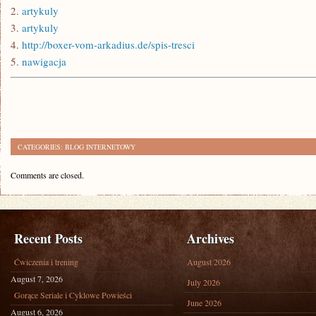
2.
artykuly
3.
artykuly
4.
http://boxer-vom-arkadius.de/spis-tresci
5.
nawigacja
CATEGORIES:
BLOG INTERNETOWY
Comments are closed.
Recent Posts
Archives
Ćwiczenia i trening
August 2026
August 7, 2026
July 2026
Gorące Seriale i Cyklowe Powieści
June 2026
August 6, 2026