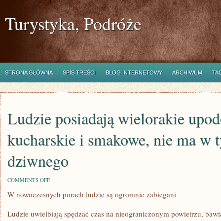
Turystyka, Podróże
STRONA GŁÓWNA
SPIS TREŚCI
BLOG INTERNETOWY
ARCHIWUM
TA
Ludzie posiadają wielorakie upo
kucharskie i smakowe, nie ma w 
dziwnego
ON
COMMENTS OFF
LUDZIE
W nowoczesnych porach ludzie są ogromnie zabiegani
POSIADAJĄ
WIELORAKIE
UPODOBANIA
Ludzie uwielbiają spędzać czas na nieograniczonym powietrzu, bawiąc
KUCHARSKIE