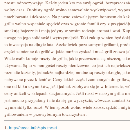
I
prostu odpoczywając. Każdy jeden kto ma swój ogród, bezsprzeczni
SMAKOWE,
wolny czas. Osobisty ogród wolno samowolnie wyekwipować, wypos
NIE
MA
umeblowania i dekoracje. Na pewno zniewalającym bonusem do każde
W
grillu wolno wspaniale spędzić czas w gronie familii czy z przyjaciół
TYM
NIC
smakują bajecznie i mają jedyny w swoim rodzaju aromat i woń. Kupu
DZIWNEGO
uwagę na jego solidność i wytrzymałość. Taki zakup winien być dokł
to inwestycja na długie lata. Aczkolwiek poza samymi grillami, prod
części zamienne do grillów, jakie można zyskać i mieć grill znowu 
Wiele osób kupuje ruszty do grilla, jakie przeważnie się niszczą, ja
używane. Są to w mnogości ruszty nierdzewne, co jest ich największą 
rozmaite kształty, jednakże najbardziej modne są ruszty okrągłe, jako ż
nabywane przez klientów. Ceny takich części zamiennych do grillów,
one od kilku czynników, jeśli jednak zdobywa się je w Internecie, w
ceny aniżeli w sklepach stacjonarnych. Jeśli ruszt w naszym grillu ni
jest mocno przypalony i nie da się go wyczyścić, wówczas zamiast k
wymienić tylko ruszt. W ten sposób wolno wiele zaoszczędzić i mig
grillowaniem w przewybornym towarzystwie.
1.
http://bnssa.info/spis-tresci