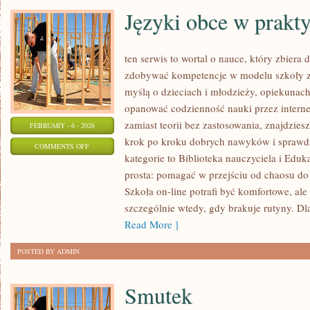
Języki obce w prakt
ten serwis to wortal o nauce, który zbiera
zdobywać kompetencje w modelu szkoły zd
myślą o dzieciach i młodzieży, opiekunach
opanować codzienność nauki przez internet.
zamiast teorii bez zastosowania, znajdziesz
FEBRUARY - 6 - 2026
krok po kroku dobrych nawyków i sprawd
ON
COMMENTS OFF
kategorie to Biblioteka nauczyciela i Eduka
JĘZYKI
prosta: pomagać w przejściu od chaosu do
OBCE
Szkoła on-line potrafi być komfortowe, al
W
szczególnie wtedy, gdy brakuje rutyny. Dl
PRAKTYCE
Read More ]
POSTED BY ADMIN
Smutek