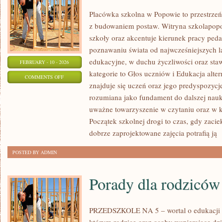
Placówka szkolna w Popowie to przestrzeń,
z budowaniem postaw. Witryna szkolapopo
szkoły oraz akcentuje kierunek pracy peda
poznawaniu świata od najwcześniejszych la
edukacyjne, w duchu życzliwości oraz sta
FEBRUARY - 10 - 2026
kategorie to Głos uczniów i Edukacja alte
ON
COMMENTS OFF
znajduje się uczeń oraz jego predyspozycj
PROGRAMY
rozumiana jako fundament do dalszej nauki
I
uważne towarzyszenie w czytaniu oraz w 
PODRĘCZNIKI
Początek szkolnej drogi to czas, gdy zaciek
dobrze zaprojektowane zajęcia potrafią ją
[
POSTED BY ADMIN
Porady dla rodziców
PRZEDSZKOLE NA 5 – wortal o edukacji