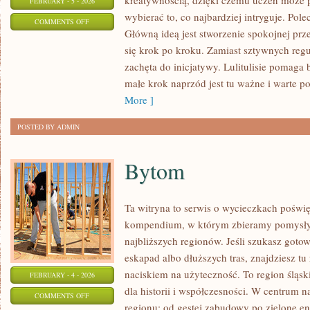
kreatywnością, dzięki czemu uczeń może p
FEBRUARY - 5 - 2026
wybierać to, co najbardziej intryguje. Pol
ON
COMMENTS OFF
Główną ideą jest stworzenie spokojnej prz
CHEMIA
się krok po kroku. Zamiast sztywnych reguł
zachęta do inicjatywy. Lulitulisie pomag
małe krok naprzód jest tu ważne i warte po
More ]
POSTED BY ADMIN
Bytom
Ta witryna to serwis o wycieczkach poświ
kompendium, w którym zbieramy pomysły 
najbliższych regionów. Jeśli szukasz got
eskapad albo dłuższych tras, znajdziesz tu
naciskiem na użyteczność. To region śląsk
FEBRUARY - 4 - 2026
dla historii i współczesności. W centrum n
ON
COMMENTS OFF
regionu: od gęstej zabudowy po zielone en