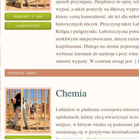
sposób przystępny. Znajdziesz tu opisy szl
wypad, a także pomysły na dłuższą wypraw
którzy cenią kameralność, ale też dla mił
FEBRUARY - 5 - 2026
historycznych uliczek. Przeczytaj także Lu
ON
COMMENTS OFF
Religia i pielgrzymki. Lubelszczyzna potra
RELIGIA
urokliwymi miejscowościami, innym raze
I
krajobrazami. Dlatego na stronie pojawiają
PIELGRZYMKI
wybierać kierunek do nastroju i pory roku
zimowe wypady. W centrum uwagi jest
[ R
POSTED BY ADMIN
Chemia
Lulitulisie to platforma rozwojowa stworzo
opiekunach, którzy chcą towarzyszyć ucze
miejsce, w którym wiedza są podawane jak
zamieniają się w pozytywne doświadczenie