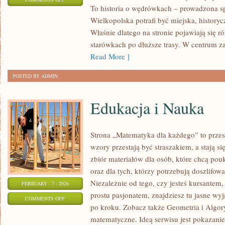
To historia o wędrówkach – prowadzona sp
KALISZ
Wielkopolska potrafi być miejska, historyc
Właśnie dlatego na stronie pojawiają się 
starówkach po dłuższe trasy. W centrum zai
Read More ]
POSTED BY ADMIN
Edukacja i Nauka
Strona „Matematyka dla każdego” to przes
wzory przestają być straszakiem, a stają si
zbiór materiałów dla osób, które chcą po
oraz dla tych, którzy potrzebują doszlifo
Niezależnie od tego, czy jesteś kursantem
FEBRUARY - 7 - 2026
prostu pasjonatem, znajdziesz tu jasne wy
ON
COMMENTS OFF
po kroku. Zobacz także Geometria i Algo
EDUKACJA
matematyczne. Ideą serwisu jest pokazanie
I