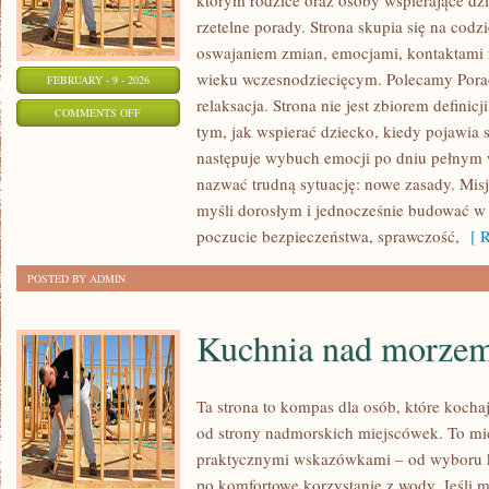
którym rodzice oraz osoby wspierające dz
rzetelne porady. Strona skupia się na cod
oswajaniem zmian, emocjami, kontaktami
wieku wczesnodziecięcym. Polecamy Porad
FEBRUARY - 9 - 2026
relaksacja. Strona nie jest zbiorem definic
ON
COMMENTS OFF
tym, jak wspierać dziecko, kiedy pojawia 
PORADY
następuje wybuch emocji po dniu pełnym w
DLA
nazwać trudną sytuację: nowe zasady. Mis
RODZICÓW
myśli dorosłym i jednocześnie budować w 
poczucie bezpieczeństwa, sprawczość,
[ R
POSTED BY ADMIN
Kuchnia nad morze
Ta strona to kompas dla osób, które kocha
od strony nadmorskich miejscówek. To miej
praktycznymi wskazówkami – od wyboru k
po komfortowe korzystanie z wody. Jeśli 