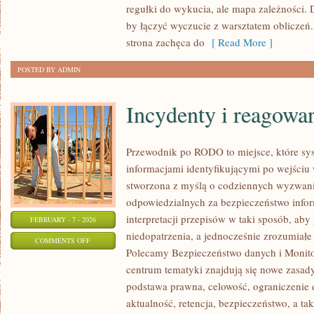
regułki do wykucia, ale mapa zależności. D
NAUKA
by łączyć wyczucie z warsztatem obliczeń
strona zachęca do
[ Read More ]
POSTED BY ADMIN
Incydenty i reagowa
Przewodnik po RODO to miejsce, które sys
informacjami identyfikującymi po wejściu
stworzona z myślą o codziennych wyzwani
odpowiedzialnych za bezpieczeństwo inform
interpretacji przepisów w taki sposób, aby
FEBRUARY - 7 - 2026
niedopatrzenia, a jednocześnie zrozumiał
ON
COMMENTS OFF
Polecamy Bezpieczeństwo danych i Monitor
INCYDENTY
centrum tematyki znajdują się nowe zasad
I
podstawa prawna, celowość, ograniczenie 
REAGOWANIE
aktualność, retencja, bezpieczeństwo, a ta