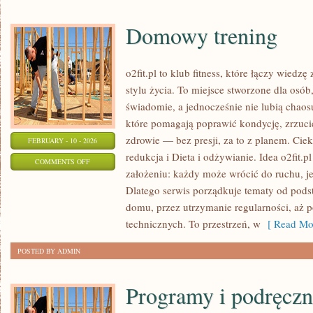
Domowy trening
o2fit.pl to klub fitness, które łączy wiedzę
stylu życia. To miejsce stworzone dla osób,
świadomie, a jednocześnie nie lubią chaosu
które pomagają poprawić kondycję, zrzuci
zdrowie — bez presji, za to z planem. Cie
FEBRUARY - 10 - 2026
redukcja i Dieta i odżywianie. Idea o2fit.p
ON
COMMENTS OFF
założeniu: każdy może wrócić do ruchu, je
DOMOWY
Dlatego serwis porządkuje tematy od pod
TRENING
domu, przez utrzymanie regularności, aż p
technicznych. To przestrzeń, w
[ Read Mor
POSTED BY ADMIN
Programy i podręczn