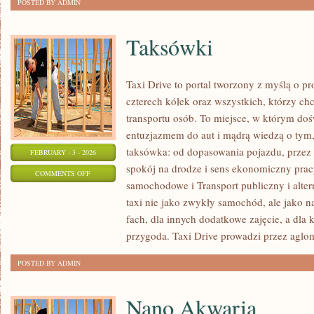
POSTED BY ADMIN
Taksówki
Taxi Drive to portal tworzony z myślą o p
czterech kółek oraz wszystkich, którzy ch
transportu osób. To miejsce, w którym doś
entuzjazmem do aut i mądrą wiedzą o tym,
taksówka: od dopasowania pojazdu, przez 
FEBRUARY - 3 - 2026
spokój na drodze i sens ekonomiczny prac
ON
COMMENTS OFF
samochodowe i Transport publiczny i alter
TAKSÓWKI
taxi nie jako zwykły samochód, ale jako na
fach, dla innych dodatkowe zajęcie, a dla
przygoda. Taxi Drive prowadzi przez aglo
POSTED BY ADMIN
Nano Akwaria