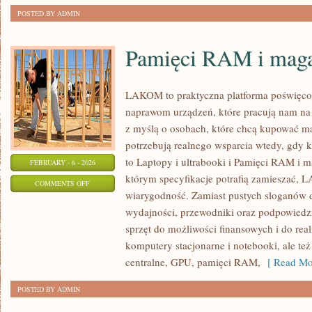
POSTED BY ADMIN
Pamięci RAM i mag
LAKOM to praktyczna platforma poświęco
naprawom urządzeń, które pracują nam na 
z myślą o osobach, które chcą kupować mąd
potrzebują realnego wsparcia wtedy, gdy k
to Laptopy i ultrabooki i Pamięci RAM i 
FEBRUARY - 6 - 2026
którym specyfikacje potrafią zamieszać, 
ON
COMMENTS OFF
wiarygodność. Zamiast pustych sloganów d
PAMIĘCI
wydajności, przewodniki oraz podpowiedz
RAM
sprzęt do możliwości finansowych i do re
I
komputery stacjonarne i notebooki, ale też
MAGAZYNY
centralne, GPU, pamięci RAM,
[ Read Mo
DANYCH
POSTED BY ADMIN