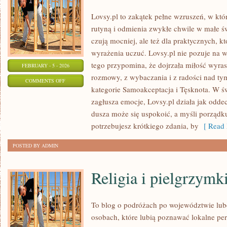
Lovsy.pl to zakątek pełne wzruszeń, w któ
rutyną i odmienia zwykłe chwile w małe świ
czują mocniej, ale też dla praktycznych, kt
wyrażenia uczuć. Lovsy.pl nie pozuje na 
tego przypomina, że dojrzała miłość wyras
FEBRUARY - 5 - 2026
rozmowy, z wybaczania i z radości nad ty
ON
COMMENTS OFF
kategorie Samoakceptacja i Tęsknota. W ś
SMUTEK
zagłusza emocje, Lovsy.pl działa jak odde
dusza może się uspokoić, a myśli porządk
potrzebujesz krótkiego zdania, by
[ Read 
POSTED BY ADMIN
Religia i pielgrzymk
To blog o podróżach po województwie lub
osobach, które lubią poznawać lokalne per