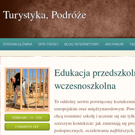
Turystyka, Podróże
STRONA GŁÓWNA
SPIS TREŚCI
BLOG INTERNETOWY
ARCHIWUM
TA
Edukacja przedszkol
wczesnoszkolna
To oddolny serwis poświęcony kształceniu
europejskim oraz międzynarodowym. Powst
chcą rozumieć szkołę i uczenie się nie tylk
FEBRUARY - 14 - 2026
szerszym kontekście: jak zmieniają się pr
ON
COMMENTS OFF
podopiecznych, oczekiwania najbliższyc
EDUKACJA