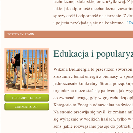
technicznej, stolarskiej oraz użytkowej. 
W
takie jak odporność mechaniczna, zawarto
OGRODZIE
sprężystość i odporność na starzenie. Z dr
i pojęcia przekładają się na konkretne
[ Re
POSTED BY ADMIN
Edukacja i populary
Wikana BioEnergia to przestrzeń stworzona
zrozumieć temat energii z biomasy w spos
jednocześnie konkretny. Strona porządkuje
organiczna może stać się paliwem, jak wyg
co zwracać uwagę, gdy w grę wchodzą opł
FEBRUARY - 12 - 2026
Kategorie to Energia odnawialna na świecie
ON
COMMENTS OFF
Na stronie przewija się myśl, że zmiana m
EDUKACJA
się wyłącznie w wielkich hasłach, tylko w
I
sens, jakie rozwiązanie pasuje do potrzeb, 
POPULARYZACJA