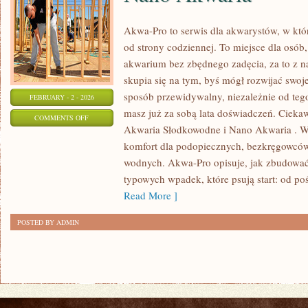
Akwa-Pro to serwis dla akwarystów, w kt
od strony codziennej. To miejsce dla osób,
akwarium bez zbędnego zadęcia, za to z n
skupia się na tym, byś mógł rozwijać sw
sposób przewidywalny, niezależnie od tego,
FEBRUARY - 2 - 2026
masz już za sobą lata doświadczeń. Ciekaw
ON
COMMENTS OFF
Akwaria Słodkowodne i Nano Akwaria . W 
NANO
komfort dla podopiecznych, bezkręgowców
AKWARIA
wodnych. Akwa-Pro opisuje, jak zbudować s
typowych wpadek, które psują start: od p
Read More ]
POSTED BY ADMIN