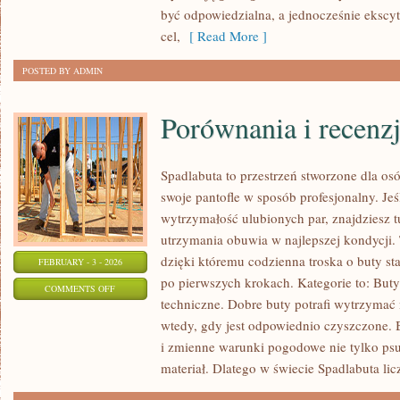
być odpowiedzialna, a jednocześnie ekscytu
cel,
[ Read More ]
POSTED BY ADMIN
Porównania i recenz
Spadlabuta to przestrzeń stworzone dla os
swoje pantofle w sposób profesjonalny. Jeśl
wytrzymałość ulubionych par, znajdziesz t
utrzymania obuwia w najlepszej kondycji. 
dzięki któremu codzienna troska o buty staj
FEBRUARY - 3 - 2026
po pierwszych krokach. Kategorie to: But
ON
COMMENTS OFF
techniczne. Dobre buty potrafi wytrzymać 
PORÓWNANIA
wtedy, gdy jest odpowiednio czyszczone. B
I
i zmienne warunki pogodowe nie tylko psuj
RECENZJE
materiał. Dlatego w świecie Spadlabuta lic