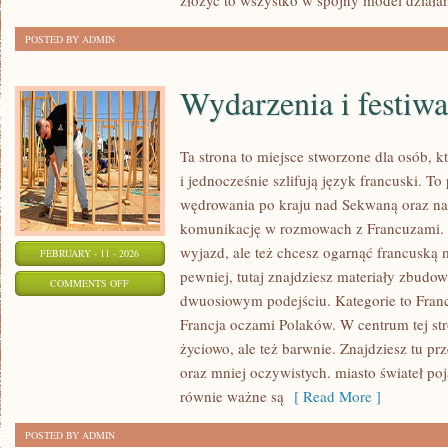
złożyć to wszystko w spójny model działan
POSTED BY ADMIN
Wydarzenia i festiwa
Ta strona to miejsce stworzone dla osób, k
i jednocześnie szlifują język francuski. T
wędrowania po kraju nad Sekwaną oraz nau
komunikację w rozmowach z Francuzami. J
wyjazd, ale też chcesz ogarnąć francuską
FEBRUARY - 11 - 2026
pewniej, tutaj znajdziesz materiały zbudo
ON
COMMENTS OFF
dwuosiowym podejściu. Kategorie to Francj
WYDARZENIA
Francja oczami Polaków. W centrum tej str
I
życiowo, ale też barwnie. Znajdziesz tu p
FESTIWALE
oraz mniej oczywistych. miasto świateł poj
równie ważne są
[ Read More ]
POSTED BY ADMIN