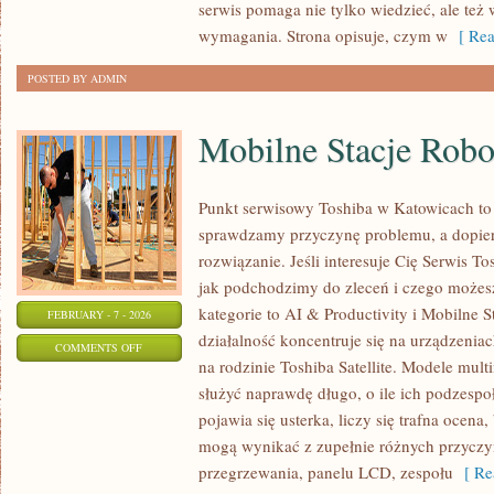
serwis pomaga nie tylko wiedzieć, ale też
wymagania. Strona opisuje, czym w
[ Rea
POSTED BY ADMIN
Mobilne Stacje Rob
Punkt serwisowy Toshiba w Katowicach to
sprawdzamy przyczynę problemu, a dopie
rozwiązanie. Jeśli interesuje Cię Serwis T
jak podchodzimy do zleceń i czego możes
kategorie to AI & Productivity i Mobilne 
FEBRUARY - 7 - 2026
działalność koncentruje się na urządzenia
ON
COMMENTS OFF
na rodzinie Toshiba Satellite. Modele multi
MOBILNE
służyć naprawdę długo, o ile ich podzesp
STACJE
pojawia się usterka, liczy się trafna ocen
ROBOCZE
mogą wynikać z zupełnie różnych przyczyn
przegrzewania, panelu LCD, zespołu
[ Re