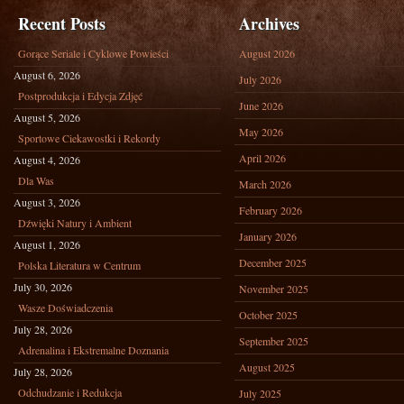
Recent Posts
Archives
Gorące Seriale i Cyklowe Powieści
August 2026
August 6, 2026
July 2026
Postprodukcja i Edycja Zdjęć
June 2026
August 5, 2026
May 2026
Sportowe Ciekawostki i Rekordy
April 2026
August 4, 2026
Dla Was
March 2026
August 3, 2026
February 2026
Dźwięki Natury i Ambient
January 2026
August 1, 2026
December 2025
Polska Literatura w Centrum
July 30, 2026
November 2025
Wasze Doświadczenia
October 2025
July 28, 2026
September 2025
Adrenalina i Ekstremalne Doznania
August 2025
July 28, 2026
Odchudzanie i Redukcja
July 2025