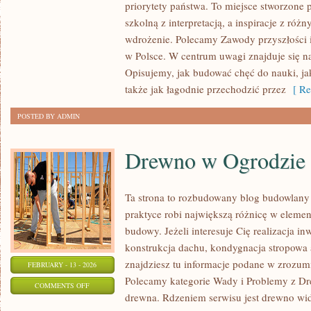
priorytety państwa. To miejsce stworzone 
PRZEDSZKOLNA
szkolną z interpretacją, a inspiracje z róż
I
wdrożenie. Polecamy Zawody przyszłości 
WCZESNOSZKOLNA
w Polsce. W centrum uwagi znajduje się na
Opisujemy, jak budować chęć do nauki, ja
także jak łagodnie przechodzić przez
[ Re
POSTED BY ADMIN
Drewno w Ogrodzie
Ta strona to rozbudowany blog budowlany
praktyce robi największą różnicę w eleme
budowy. Jeżeli interesuje Cię realizacja in
konstrukcja dachu, kondygnacja stropowa 
znajdziesz tu informacje podane w zrozumi
FEBRUARY - 13 - 2026
Polecamy kategorie Wady i Problemy z Dr
ON
COMMENTS OFF
drewna. Rdzeniem serwisu jest drewno wid
DREWNO