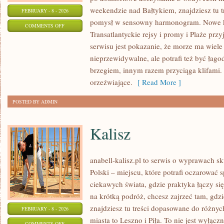
weekendzie nad Bałtykiem, znajdziesz tu t
FEBRUARY - 8 - 2026
pomysł w sensowny harmonogram. Nowe kat
ON
COMMENTS OFF
Transatlantyckie rejsy i promy i Plaże pr
KUCHNIA
serwisu jest pokazanie, że morze ma wiel
NAD
nieprzewidywalne, ale potrafi też być ła
MORZEM
brzegiem, innym razem przyciąga klifami
orzeźwiające.
[ Read More ]
POSTED BY ADMIN
Kalisz
anabell-kalisz.pl to serwis o wyprawach s
Polski – miejscu, które potrafi oczarować 
ciekawych świata, gdzie praktyka łączy się 
na krótką podróż, chcesz zajrzeć tam, gdzi
znajdziesz tu treści dopasowane do różny
FEBRUARY - 8 - 2026
miasta to Leszno i Piła. To nie jest wyłąc
ON
COMMENTS OFF