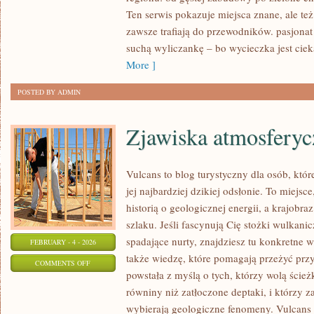
BYTOM
Ten serwis pokazuje miejsca znane, ale też
zawsze trafiają do przewodników. pasjonat d
suchą wyliczankę – bo wycieczka jest cie
More ]
POSTED BY ADMIN
Zjawiska atmosferyc
Vulcans to blog turystyczny dla osób, któ
jej najbardziej dzikiej odsłonie. To miejsc
historią o geologicznej energii, a krajobr
szlaku. Jeśli fascynują Cię stożki wulkan
spadające nurty, znajdziesz tu konkretne 
FEBRUARY - 4 - 2026
także wiedzę, które pomagają przeżyć prz
ON
COMMENTS OFF
powstała z myślą o tych, którzy wolą ście
ZJAWISKA
równiny niż zatłoczone deptaki, i którzy 
ATMOSFERYCZNE
wybierają geologiczne fenomeny. Vulcans 