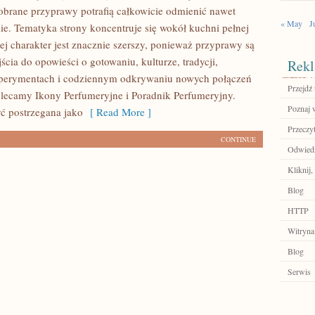
brane przyprawy potrafią całkowicie odmienić nawet
« May
J
nie. Tematyka strony koncentruje się wokół kuchni pełnej
ej charakter jest znacznie szerszy, ponieważ przyprawy są
cia do opowieści o gotowaniu, kulturze, tradycji,
Rekl
erymentach i codziennym odkrywaniu nowych połączeń
Przejdź 
ecamy Ikony Perfumeryjne i Poradnik Perfumeryjny.
Poznaj 
ć postrzegana jako
[ Read More ]
Przeczyt
CONTINUE
Odwiedź
Kliknij,
Blog
HTTP
Witryna
Blog
Serwis