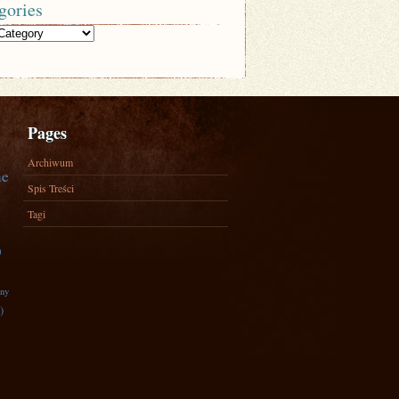
gories
Pages
Archiwum
ne
Spis Treści
Tagi
)
zny
)