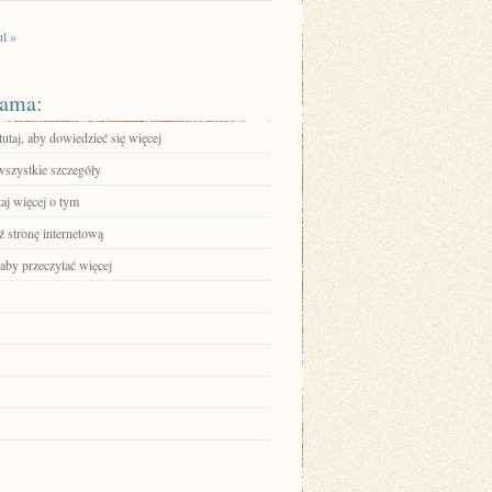
ul »
ama:
tutaj, aby dowiedzieć się więcej
wszystkie szczegóły
aj więcej o tym
 stronę internetową
 aby przeczytać więcej