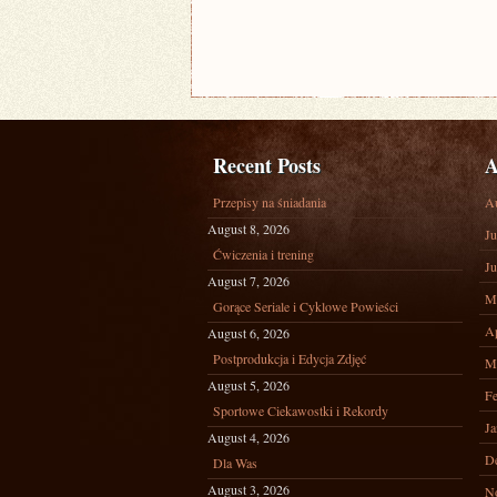
Recent Posts
A
Przepisy na śniadania
A
August 8, 2026
Ju
Ćwiczenia i trening
Ju
August 7, 2026
M
Gorące Seriale i Cyklowe Powieści
Ap
August 6, 2026
Postprodukcja i Edycja Zdjęć
M
August 5, 2026
Fe
Sportowe Ciekawostki i Rekordy
Ja
August 4, 2026
D
Dla Was
August 3, 2026
N