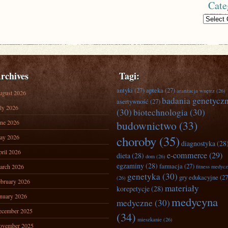
Cate
Categories
rchives
Tagi:
antyki
(27)
apteka
(27)
aranżacja wnętrz
(26)
ugust 2026
badania genetycz
asertywność
(27)
ly 2026
(30)
biotechnologia
(30)
ne 2026
budownictwo
(33)
ay 2026
choroby
(35)
diagnostyka
(28
ril 2026
e-commerce
(29)
dieta
(28)
dom
(26)
egzaminy
(28)
farmacja
(27)
arch 2026
fitness medyc
genetyka
(30)
gry edukacyjne
(27
(26)
bruary 2026
materiały
korepetycje
(28)
nuary 2026
medycyna
medyczne
(30)
ecember 2025
(34)
mieszkanie
(26)
ovember 2025