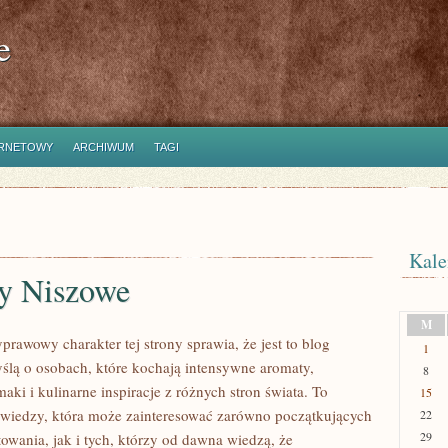
e
ERNETOWY
ARCHIWUM
TAGI
Kale
y Niszowe
M
prawowy charakter tej strony sprawia, że jest to blog
1
ślą o osobach, które kochają intensywne aromaty,
8
aki i kulinarne inspiracje z różnych stron świata. To
15
 wiedzy, która może zainteresować zarówno początkujących
22
29
owania, jak i tych, którzy od dawna wiedzą, że