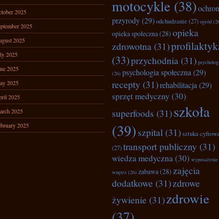
motocykle
(38)
ochro
tober 2025
przyrody
(29)
odchudzanie
(27)
ogród
(2
ptember 2025
opieka
opieka społeczna
(28)
ugust 2025
profilaktyk
zdrowotna
(31)
ly 2025
(33)
przychodnia
(31)
psycholog
ne 2025
psychologia społeczna
(29)
(26)
recepty
(31)
ay 2025
rehabilitacja
(29)
sprzęt medyczny
(30)
ril 2025
szkoła
superfoods
(31)
arch 2025
(39)
bruary 2025
szpital
(31)
sztuka cyfrow
transport publiczny
(31)
(27)
wiedza medyczna
(30)
wyposażenie
zajęcia
zabawa
(28)
wnętrz
(26)
dodatkowe
(31)
zdrowe
zdrowie
żywienie
(31)
(37)