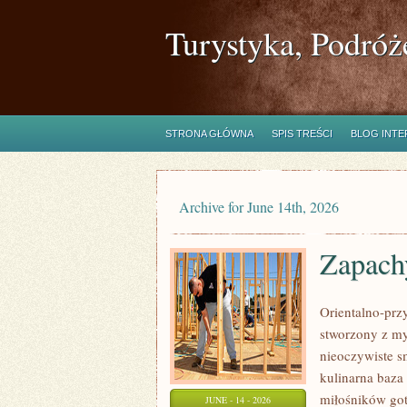
Turystyka, Podróż
STRONA GŁÓWNA
SPIS TREŚCI
BLOG INT
Archive for June 14th, 2026
Zapach
Orientalno-przy
stworzony z my
nieoczywiste sm
kulinarna baza
miłośników got
JUNE - 14 - 2026