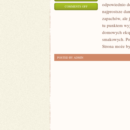
odpowiednio do
ON
COMMENTS OFF
najprostsze da
ZAPACHY
zapachów, ale j
NISZOWE
tu punktem wyjś
domowych eksp
smakowych. Pol
Strona może by
POSTED BY ADMIN