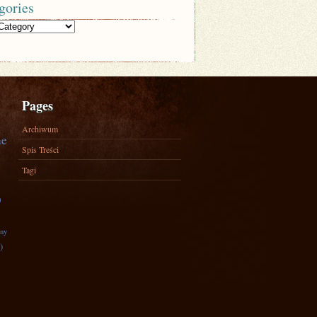
gories
Pages
Archiwum
ne
Spis Treści
Tagi
)
zny
)