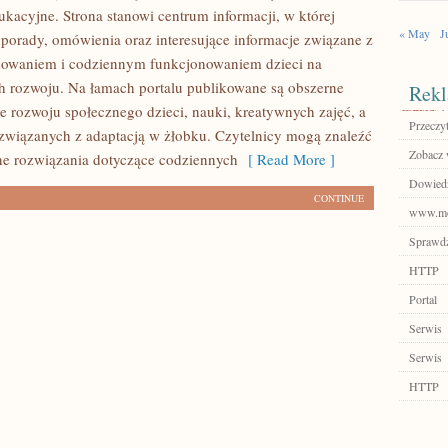
kacyjne. Strona stanowi centrum informacji, w której
« May
J
porady, omówienia oraz interesujące informacje związane z
howaniem i codziennym funkcjonowaniem dzieci na
h rozwoju. Na łamach portalu publikowane są obszerne
Rekl
ce rozwoju społecznego dzieci, nauki, kreatywnych zajęć, a
Przeczyt
związanych z adaptacją w żłobku. Czytelnicy mogą znaleźć
Zobacz 
ne rozwiązania dotyczące codziennych
[ Read More ]
Dowiedz 
CONTINUE
www.mon
Sprawdź
HTTP
Portal
Serwis
Serwis
HTTP