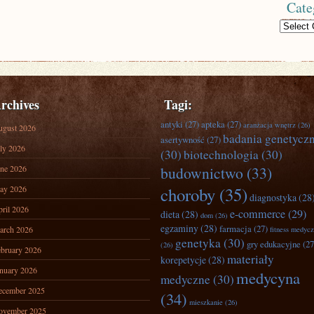
Cate
Categories
rchives
Tagi:
antyki
(27)
apteka
(27)
aranżacja wnętrz
(26)
ugust 2026
badania genetycz
asertywność
(27)
ly 2026
(30)
biotechnologia
(30)
ne 2026
budownictwo
(33)
ay 2026
choroby
(35)
diagnostyka
(28
ril 2026
e-commerce
(29)
dieta
(28)
dom
(26)
egzaminy
(28)
farmacja
(27)
arch 2026
fitness medyc
genetyka
(30)
gry edukacyjne
(27
(26)
bruary 2026
materiały
korepetycje
(28)
nuary 2026
medycyna
medyczne
(30)
ecember 2025
(34)
mieszkanie
(26)
ovember 2025