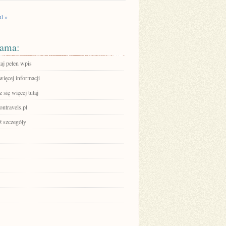
ul »
ama:
aj pełen wpis
więcej informacji
się więcej tutaj
travels.pl
 szczegóły