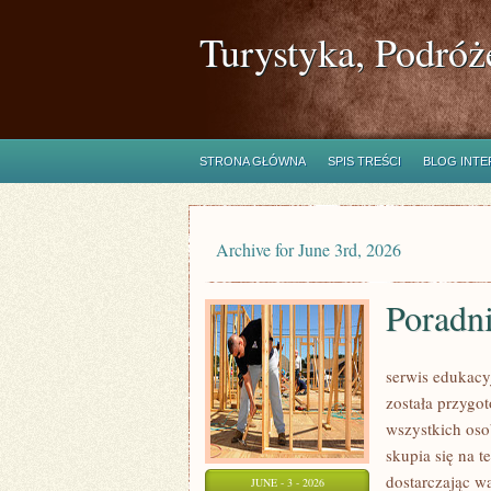
Turystyka, Podróż
STRONA GŁÓWNA
SPIS TREŚCI
BLOG INT
Archive for June 3rd, 2026
Poradn
serwis edukacy
została przygo
wszystkich oso
skupia się na 
dostarczając w
JUNE - 3 - 2026