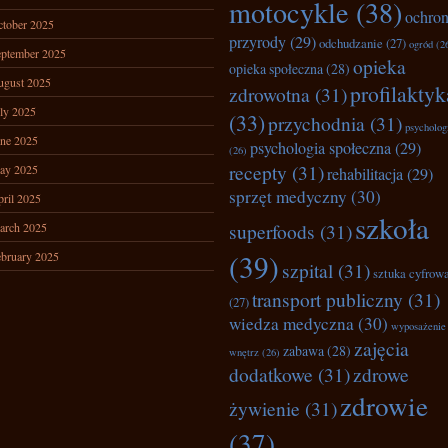
motocykle
(38)
ochro
tober 2025
przyrody
(29)
odchudzanie
(27)
ogród
(2
ptember 2025
opieka
opieka społeczna
(28)
ugust 2025
profilaktyk
zdrowotna
(31)
ly 2025
(33)
przychodnia
(31)
psycholog
ne 2025
psychologia społeczna
(29)
(26)
recepty
(31)
ay 2025
rehabilitacja
(29)
sprzęt medyczny
(30)
ril 2025
szkoła
superfoods
(31)
arch 2025
(39)
bruary 2025
szpital
(31)
sztuka cyfrow
transport publiczny
(31)
(27)
wiedza medyczna
(30)
wyposażenie
zajęcia
zabawa
(28)
wnętrz
(26)
dodatkowe
(31)
zdrowe
zdrowie
żywienie
(31)
(37)