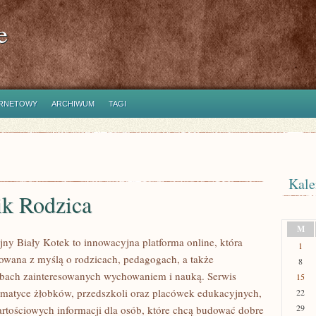
e
ERNETOWY
ARCHIWUM
TAGI
Kale
ik Rodzica
M
jny Biały Kotek to innowacyjna platforma online, która
1
towana z myślą o rodzicach, pedagogach, a także
8
bach zainteresowanych wychowaniem i nauką. Serwis
15
tematyce żłobków, przedszkoli oraz placówek edukacyjnych,
22
29
artościowych informacji dla osób, które chcą budować dobre