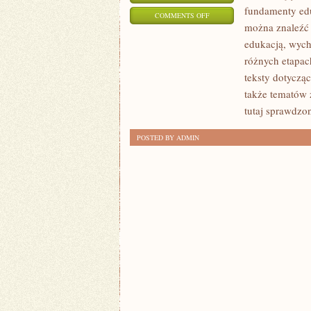
fundamenty edu
ON
COMMENTS OFF
można znaleźć 
PORADNIK
edukacją, wyc
RODZICA
różnych etapac
teksty dotyczą
także tematów 
tutaj sprawdzo
POSTED BY ADMIN