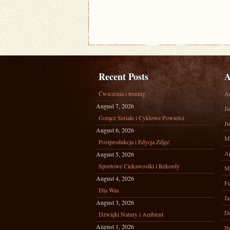
Recent Posts
A
Ćwiczenia i trening
A
August 7, 2026
Ju
Gorące Seriale i Cyklowe Powieści
Ju
August 6, 2026
M
Postprodukcja i Edycja Zdjęć
Ap
August 5, 2026
Sportowe Ciekawostki i Rekordy
M
August 4, 2026
Fe
Dla Was
Ja
August 3, 2026
D
Dźwięki Natury i Ambient
August 1, 2026
N