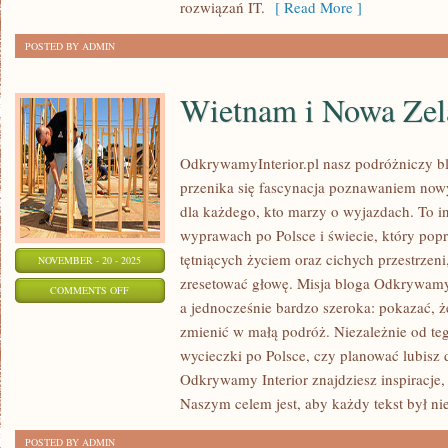
rozwiązań IT.
[ Read More ]
POSTED BY ADMIN
Wietnam i Nowa Zel
OdkrywamyInterior.pl nasz podróżniczy bl
przenika się fascynacja poznawaniem now
dla każdego, kto marzy o wyjazdach. To 
wyprawach po Polsce i świecie, który popr
tętniących życiem oraz cichych przestrze
NOVEMBER - 20 - 2025
zresetować głowę. Misja bloga Odkrywamy I
ON
COMMENTS OFF
a jednocześnie bardzo szeroka: pokazać, 
WIETNAM
zmienić w małą podróż. Niezależnie od teg
I
wycieczki po Polsce, czy planować lubisz 
NOWA
Odkrywamy Interior znajdziesz inspiracje, 
ZELANDIA
Naszym celem jest, aby każdy tekst był ni
POSTED BY ADMIN