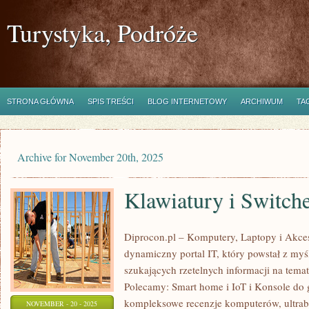
Turystyka, Podróże
STRONA GŁÓWNA
SPIS TREŚCI
BLOG INTERNETOWY
ARCHIWUM
TA
Archive for November 20th, 2025
Klawiatury i Switch
Diprocon.pl – Komputery, Laptopy i Akceso
dynamiczny portal IT, który powstał z my
szukających rzetelnych informacji na tema
Polecamy: Smart home i IoT i Konsole do g
kompleksowe recenzje komputerów, ultrab
NOVEMBER - 20 - 2025