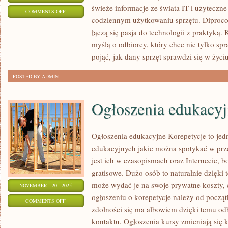
świeże informacje ze świata IT i użytecz
ON
COMMENTS OFF
codziennym użytkowaniu sprzętu. Diprocon
KLAWIATURY
łączą się pasja do technologii z praktyką. 
I
myślą o odbiorcy, który chce nie tylko spr
SWITCHE
pojąć, jak dany sprzęt sprawdzi się w życi
POSTED BY ADMIN
Ogłoszenia edukacyj
Ogłoszenia edukacyjne Korepetycje to jed
edukacyjnych jakie można spotykać w prz
jest ich w czasopismach oraz Internecie, 
gratisowe. Dużo osób to naturalnie dzięki 
może wydać je na swoje prywatne koszty, c
NOVEMBER - 20 - 2025
ogłoszeniu o korepetycje należy od począ
ON
COMMENTS OFF
zdolności się ma albowiem dzięki temu o
OGŁOSZENIA
kontaktu. Ogłoszenia kursy zmieniają się 
EDUKACYJNE