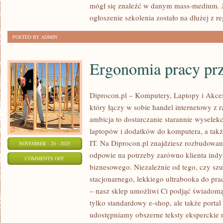
mógł się znaleźć w danym mass-medium. Je
ogłoszenie szkolenia zostało na dłużej z r
POSTED BY ADMIN
Ergonomia pracy pr
Diprocon.pl – Komputery, Laptopy i Akces
który łączy w sobie handel internetowy z r
ambicja to dostarczanie starannie wysel
laptopów i dodatków do komputera, a tak
IT. Na Diprocon.pl znajdziesz rozbudowan
NOVEMBER - 20 - 2025
odpowie na potrzeby zarówno klienta indy
ON
COMMENTS OFF
biznesowego. Niezależnie od tego, czy s
ERGONOMIA
stacjonarnego, lekkiego ultrabooka do pra
PRACY
– nasz sklep umożliwi Ci podjąć świadomą 
PRZY
tylko standardowy e-shop, ale także porta
KOMPUTERZE
udostępniamy obszerne teksty eksperckie