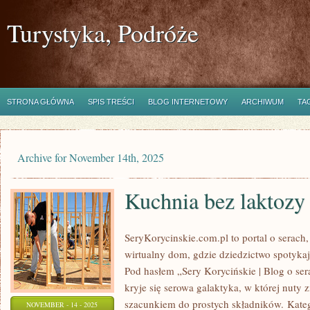
Turystyka, Podróże
STRONA GŁÓWNA
SPIS TREŚCI
BLOG INTERNETOWY
ARCHIWUM
TA
Archive for November 14th, 2025
Kuchnia bez laktozy
SeryKorycinskie.com.pl to portal o serach, 
wirtualny dom, gdzie dziedzictwo spotykają
Pod hasłem „Sery Korycińskie | Blog o sera
kryje się serowa galaktyka, w której nuty 
szacunkiem do prostych składników. Katego
NOVEMBER - 14 - 2025