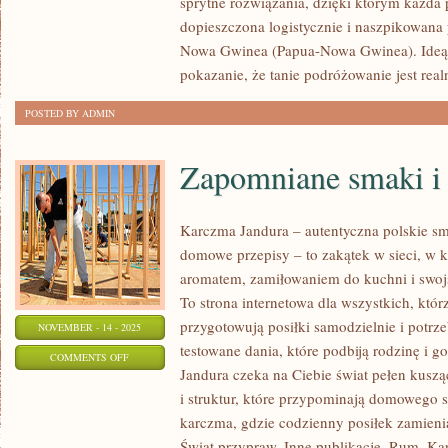
sprytne rozwiązania, dzięki którym każda
I
dopieszczona logistycznie i naszpikowana 
ISLANDIA
Nowa Gwinea (Papua-Nowa Gwinea). Ideą 
pokazanie, że tanie podróżowanie jest real
POSTED BY ADMIN
Zapomniane smaki i 
Karczma Jandura – autentyczna polskie sm
domowe przepisy – to zakątek w sieci, w kt
aromatem, zamiłowaniem do kuchni i swoj
To strona internetowa dla wszystkich, któr
przygotowują posiłki samodzielnie i potrz
NOVEMBER - 14 - 2025
testowane dania, które podbiją rodzinę i g
ON
COMMENTS OFF
Jandura czeka na Ciebie świat pełen kuszą
ZAPOMNIANE
i struktur, które przypominają domowego s
SMAKI
karczma, gdzie codzienny posiłek zamienia
I
Świat przypraw, Inne publikacje, Rum. Ka