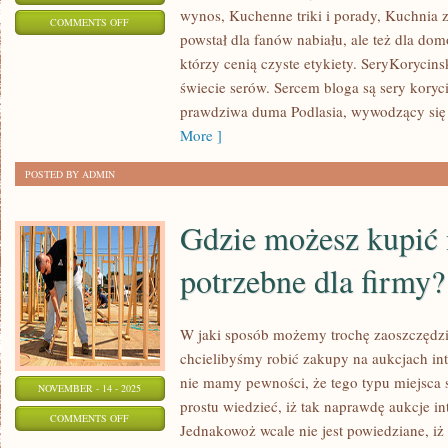
wynos, Kuchenne triki i porady, Kuchnia z
ON
COMMENTS OFF
powstał dla fanów nabiału, ale też dla do
KUCHNIA
którzy cenią czyste etykiety. SeryKorycin
BEZ
świecie serów. Sercem bloga są sery koryci
LAKTOZY
prawdziwa duma Podlasia, wywodzący się
ORAZ
More ]
SLOW
FOOD
POSTED BY ADMIN
Gdzie możesz kupić 
potrzebne dla firmy?
W jaki sposób możemy trochę zaoszczędzi
chcielibyśmy robić zakupy na aukcjach int
nie mamy pewności, że tego typu miejsca
NOVEMBER - 14 - 2025
prostu wiedzieć, iż tak naprawdę aukcje in
ON
COMMENTS OFF
Jednakowoż wcale nie jest powiedziane, iż
GDZIE