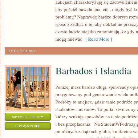
aukcjach charakteryzują się zadowoleniem
MOŻESZ
aby pościel bawełniana, etc., mogły być k
KUPIĆ
problemu? Naprawdę bardzo dobrym rozwi
NARZĘDZIA
sposób zadbać o to, aby dokładnie przeczy
POTRZEBNE
często ludzie niejako zapominają, że gdy 
DLA
mogą miewać
[ Read More ]
FIRMY?
POSTED BY ADMIN
Barbados i Islandia
Poniżej masz bardzo długi, spin-ready op
przygotowany pod generowanie wielu unika
Podróży to miejsce, gdzie tanie podróże p
studentów i uczniów. To portal stworzony 
którzy szukają sposobów na tanie podróż
NOVEMBER - 14 - 2025
i bez przepłacania. Na StudentWPodrozy.
ON
COMMENTS OFF
po różnych zakątkach globu, konkretne w
BARBADOS