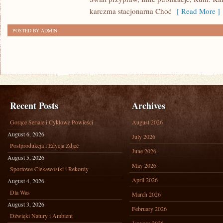
STREET
karczma stacjonarna Choć
[ Read More ]
FOOD
POSTED BY ADMIN
Recent Posts
Archives
Gorące Seriale i Cyklowe Powieści
August 2026
August 6, 2026
July 2026
Postprodukcja i Edycja Zdjęć
June 2026
August 5, 2026
May 2026
Sportowe Ciekawostki i Rekordy
April 2026
August 4, 2026
Dla Was
March 2026
August 3, 2026
February 2026
Dźwięki Natury i Ambient