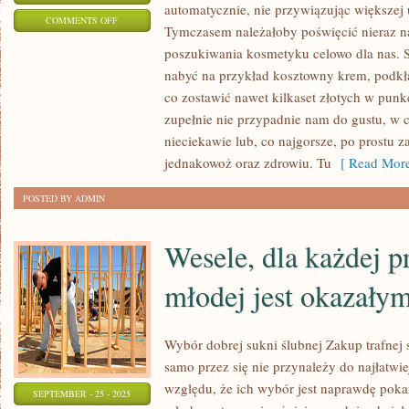
automatycznie, nie przywiązując większej 
ON
COMMENTS OFF
Tymczasem należałoby poświęcić nieraz n
PODOBNO
poszukiwania kosmetyku celowo dla nas. S
NAJOGROMNIEJSZA
nabyć na przykład kosztowny krem, podkł
ENERGIA
co zostawić nawet kilkaset złotych w punkc
KOBIETY
zupełnie nie przypadnie nam do gustu, w
TKWI
nieciekawie lub, co najgorsze, po prostu z
W
jednakowoż oraz zdrowiu. Tu
[ Read More
SPOJRZENIU
POSTED BY ADMIN
Wesele, dla każdej p
młodej jest okazał
Wybór dobrej sukni ślubnej Zakup trafnej s
samo przez się nie przynależy do najłatwie
względu, że ich wybór jest naprawdę poka
SEPTEMBER - 25 - 2025