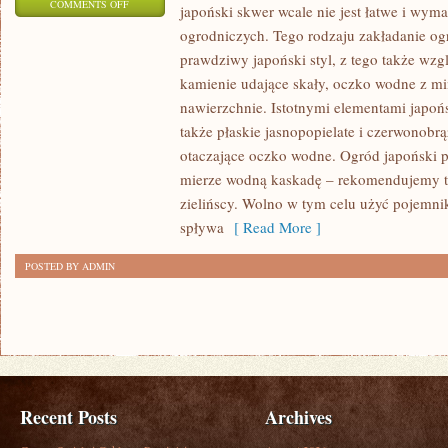
ON
COMMENTS OFF
japoński skwer wcale nie jest łatwe i wym
POŚRÓD
ogrodniczych. Tego rodzaju zakładanie o
WSZYSTKICH
prawdziwy japoński styl, z tego także wzg
LUDZI
kamienie udające skały, oczko wodne z min
NA
nawierzchnie. Istotnymi elementami japoń
ŚWIECIE
także płaskie jasnopopielate i czerwonobr
otaczające oczko wodne. Ogród japoński 
ZNAJOME
mierze wodną kaskadę – rekomendujemy 
JEST
zielińscy. Wolno w tym celu użyć pojemn
POJĘCIE,
spływa
[ Read More ]
JAKIE
DEFINIUJEMY
POSTED BY ADMIN
ODCHUDZANIEM
Recent Posts
Archives