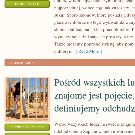
młoda, w tym najważniejszym dniu chciał
ON
COMMENTS OFF
najporządniej, wobec tego tak znaczący j
WESELE,
sukni. Sporo salonów, które posiadają duż
DLA
placówce dobrze do tego wykwalifikowany
KAŻDEJ
ślubne słubice, ma takich pracobiorców. T
PRZYSZŁEJ
wymarzonej sukni staje się prostszy, a my 
PARY
Także możemy poprosić stylistę, aby pomó
MŁODEJ
o dobrym
[ Read More ]
JEST
POSTED BY ADMIN
OKAZAŁYM
WYDARZENIEM
Pośród wszystkich lu
znajome jest pojęcie,
definiujemy odchud
Wśród wszystkich ludzi na świecie znajome
SEPTEMBER - 25 - 2025
odchudzaniem Zaplanowanie i utworzenie s