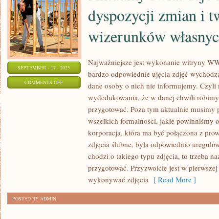
dyspozycji zmian i t
wizerunków własnyc
Najważniejsze jest wykonanie witryny WW
SEPTEMBER - 17 - 2025
bardzo odpowiednie ujęcia zdjęć wychodz
ON
COMMENTS OFF
dane osoby o nich nie informujemy. Czyli
AKTUALNY
wydedukowania, że w danej chwili robimy j
ŚWIAT
przygotować. Poza tym aktualnie musimy 
DAJE
wszelkich formalności, jakie powinniśmy 
NAM
korporacja, która ma być połączona z pro
DUŻO
zdjęcia ślubne, była odpowiednio uregulow
chodzi o takiego typu zdjęcia, to trzeba n
DYSPOZYCJI
przygotować. Przyzwoicie jest w pierwszej
ZMIAN
wykonywać zdjęcia
[ Read More ]
I
TWORZENIA
POSTED BY ADMIN
WIZERUNKÓW
WŁASNYCH