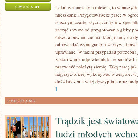
ON
Lokal w znaczącym mieście, to w naszyc
COMMENTS OFF
mieszkanie Przygotowawcze prace w ogrod
JAKIEKOLWIEK
słusznym czasie, wyznaczonym w specjali
DUŻE
zacząć zawsze od przygotowania gleby pod 
MIASTO
łatwe, albowiem ziemia, którą mamy do dy
ZA
odpowiadać wymaganiom warzyw i innych r
PUNKT
uprawiane. W takim przypadku potrzebna j
HONORU
zastosowanie odpowiednich preparatów bąd
UZNAJE
przywieźć należytą ziemię. Taką pracę ja
POSIADANIE
najprzyzwoiciej wykonywać w zespole, w 
WŁASNEGO
doświadczenie w tej dyscyplinie oraz podp
OGRODU
]
ZOOLOGICZNEGO
I
POSTED BY ADMIN
BOTANICZNEGO
Trądzik jest światow
ludzi młodych wcho