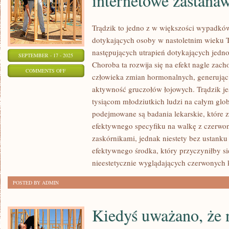
internetowe zastana
Trądzik to jedno z w większości wypadków
dotykających osoby w nastoletnim wieku T
następujących utrapień dotykających jedno
SEPTEMBER - 17 - 2025
Choroba ta rozwija się na efekt nagle za
ON
COMMENTS OFF
człowieka zmian hormonalnych, generują
WIELOKROTNIE
aktywność gruczołów łojowych. Trądzik je
PRZEGLĄDAJĄC
tysiącom młodziutkich ludzi na całym glo
WITRYNY
podejmowane są badania lekarskie, które 
INTERNETOWE
efektywnego specyfiku na walkę z czerwo
ZASTANAWIAMY
zaskórnikami, jednak niestety bez ustanku
efektywnego środka, który przyczyniłby s
nieestetycznie wyglądających czerwonych k
POSTED BY ADMIN
Kiedyś uważano, że 