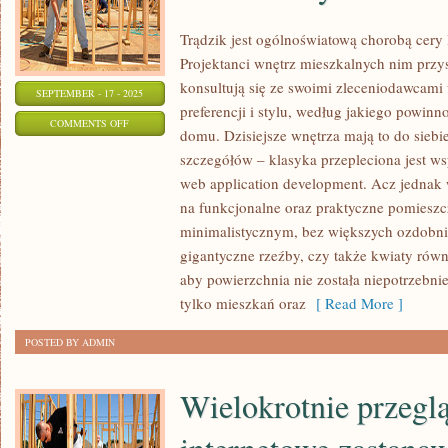
Trądzik jest ogólnoświatową chorobą cery
Projektanci wnętrz mieszkalnych nim przyst
konsultują się ze swoimi zleceniodawcami
SEPTEMBER - 17 - 2025
preferencji i stylu, według jakiego powin
ON
COMMENTS OFF
domu. Dzisiejsze wnętrza mają to do siebie
TRĄDZIK
szczegółów – klasyka przepleciona jest w
JEST
web application development. Acz jednak 
ŚWIATOWĄ
na funkcjonalne oraz praktyczne pomieszc
CHOROBĄ
minimalistycznym, bez większych ozdobni
SKÓRY
gigantyczne rzeźby, czy także kwiaty rów
LUDZI
aby powierzchnia nie została niepotrzebnie
MŁODYCH
tylko mieszkań oraz
[ Read More ]
WCHODZĄCYCH
POSTED BY ADMIN
Wielokrotnie przegl