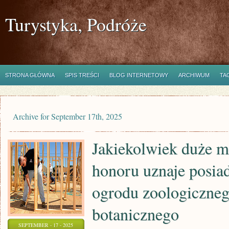
Turystyka, Podróże
STRONA GŁÓWNA
SPIS TREŚCI
BLOG INTERNETOWY
ARCHIWUM
TA
Archive for September 17th, 2025
Jakiekolwiek duże m
honoru uznaje posia
ogrodu zoologiczneg
botanicznego
SEPTEMBER - 17 - 2025