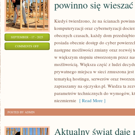
powinno się wieszać
Kiedyś twierdzono, że na ścianach powinn
komputeryzacji oraz cybernetyzacji docie
obecnych czasach, każdy dom przedsiębior
SEPTEMBER - 17 - 2025
posiada obecnie dostęp do cyber powierzc
ON
COMMENTS OFF
następne możliwości zmiany oraz rozwój te
KIEDYŚ
w większym stopniu stworzonym przez na
UWAŻANO,
możliwością. Większa część z ludzi decydu
ŻE
prywatnego miejsca w sieci zmuszona jest 
NA
tematyką hostingu, serwerów oraz tworzeni
ŚCIANACH
zapraszamy na ojczysko.pl. Wiedza ta zez
POWINNO
parametrów technicznych do wymogów, któ
SIĘ
niezmiernie
[ Read More ]
WIESZAĆ
POSTED BY ADMIN
OBRAZY
Aktualny świat daje