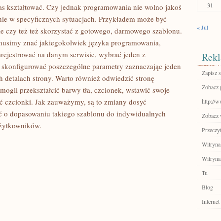
31
zas kształtować. Czy jednak programowania nie wolno jakoś
ynie w specyficznych sytuacjach. Przykładem może być
« Jul
e czy też też skorzystać z gotowego, darmowego szablonu.
ie musimy znać jakiegokolwiek języka programowania,
arejestrować na danym serwisie, wybrać jeden z
Rekl
 skonfigurować poszczególne parametry zaznaczając jeden
Zapisz s
detalach strony. Warto również odwiedzić stronę
Zobacz p
 mogli przekształcić barwy tła, czcionek, wstawić swoje
ć czcionki. Jak zauważymy, są to zmiany dosyć
http://w
 o dopasowaniu takiego szablonu do indywidualnych
Zobacz 
użytkowników.
Przeczyt
Witryna
Witryna
Tu
Blog
Internet