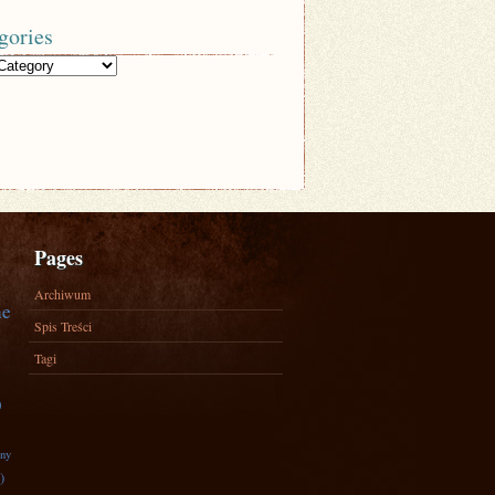
gories
Pages
Archiwum
ne
Spis Treści
Tagi
)
zny
)