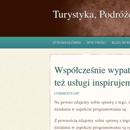
Turystyka, Podróż
STRONA GŁÓWNA
SPIS TREŚCI
BLOG INT
Współcześnie wypatr
też usługi inspiruje
ON
COMMENTS OFF
WSPÓŁCZEŚNIE
Na pewno zdajemy sobie sprawę z tego, ż
WYPATRUJĄC
FIRMY
działania w aspekcie programowania są
LUB
EWENTUALNIE
TEŻ
Z pewnością zdajemy sobie sprawę z tego,
USŁUGI
działania w aspekcie programowania są 
INSPIRUJEMY