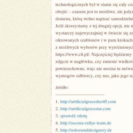
technologicznych był w stanie się cały c
obejść – czasem jest to możliwe, ale jed
domena, którą wolno napisać samodzielni
Jeśli skorzystamy z tej drugiej opcji, n
wystarczy najzwyczajniej w świecie się z
oferowanych szablonów i w paru krokach
z możliwych wyborów przy wyróżnionych 
https://www.cfi.pl/. Najczęściej będziemy
zdjęcie w nagłówku, czy zmienić wielkoś
powierzchowne, więc nie można tu mówić
wymogów odbiorcy, czy nas, jako jego 
źródło:
———————————
1.
http://artificialgrasssheriff.com
2.
http://artificialgrassstar.com
3.
sprawdź ofertę
4.
http://ascona-rallye-team.de
5.
http://ashsounddesignery.de