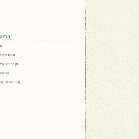
ama:
ię
ełen tekst
ww.iching.pl
więcej
aj całość tutaj