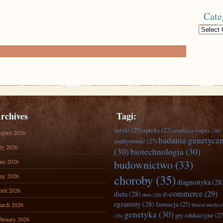
Cate
Categories
rchives
Tagi:
antyki
(27)
apteka
(27)
aranżacja wnętrz
(26)
ugust 2026
badania genetycz
asertywność
(27)
ly 2026
(30)
biotechnologia
(30)
ne 2026
budownictwo
(33)
ay 2026
choroby
(35)
diagnostyka
(28
ril 2026
e-commerce
(29)
dieta
(28)
dom
(26)
egzaminy
(28)
farmacja
(27)
arch 2026
fitness medyc
genetyka
(30)
gry edukacyjne
(27
(26)
bruary 2026