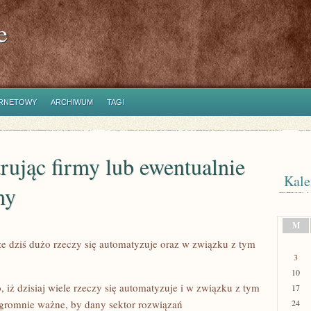
e
ERNETOWY
ARCHIWUM
TAGI
ując firmy lub ewentualnie
Kale
my
M
e dziś dużo rzeczy się automatyzuje oraz w związku z tym
3
10
 iż dzisiaj wiele rzeczy się automatyzuje i w związku z tym
17
ogromnie ważne, by dany sektor rozwiązań
24