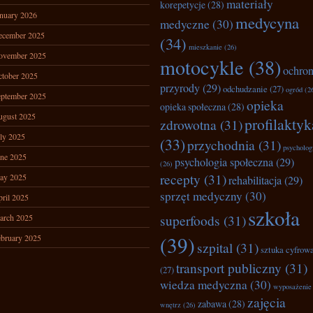
materiały
korepetycje
(28)
nuary 2026
medycyna
medyczne
(30)
ecember 2025
(34)
mieszkanie
(26)
ovember 2025
motocykle
(38)
ochro
tober 2025
przyrody
(29)
odchudzanie
(27)
ogród
(2
ptember 2025
opieka
opieka społeczna
(28)
ugust 2025
profilaktyk
zdrowotna
(31)
ly 2025
(33)
przychodnia
(31)
psycholog
ne 2025
psychologia społeczna
(29)
(26)
recepty
(31)
ay 2025
rehabilitacja
(29)
sprzęt medyczny
(30)
ril 2025
szkoła
superfoods
(31)
arch 2025
(39)
bruary 2025
szpital
(31)
sztuka cyfrow
transport publiczny
(31)
(27)
wiedza medyczna
(30)
wyposażenie
zajęcia
zabawa
(28)
wnętrz
(26)