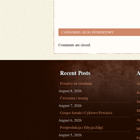
CATEGORIES:
BLOG INTERNETOWY
Comments are closed.
Recent Posts
A
Przepisy na śniadania
A
August 8, 2026
Ju
Ćwiczenia i trening
Ju
August 7, 2026
M
Gorące Seriale i Cyklowe Powieści
Ap
August 6, 2026
Postprodukcja i Edycja Zdjęć
M
August 5, 2026
Fe