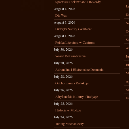
Sportowe Ciekawostki i Rekordy
Ja
August 4, 2026
D
Dla Was
August 3, 2026
N
Dźwięki Natury i Ambient
Oc
August 1, 2026
Se
Polska Literatura w Centrum
A
July 30, 2026
Wasze Doświadczenia
Ju
July 28, 2026
Ju
Adrenalina i Ekstremalne Doznania
M
July 28, 2026
Ap
Odchudzanie i Redukcja
M
July 26, 2026
Afrykańskie Kultury i Tradycje
Fe
July 25, 2026
Historia w Modzie
July 24, 2026
Tuning Mechaniczny