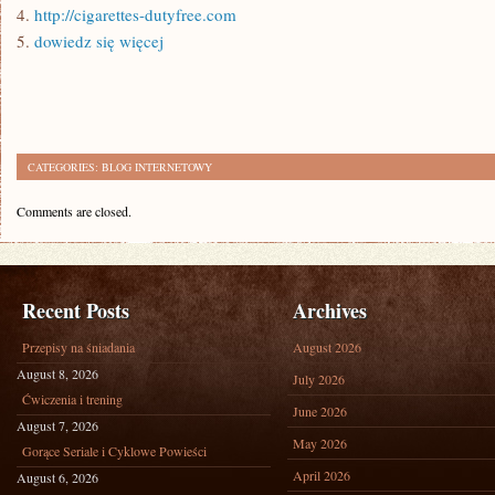
4.
http://cigarettes-dutyfree.com
5.
dowiedz się więcej
CATEGORIES:
BLOG INTERNETOWY
Comments are closed.
Recent Posts
Archives
Przepisy na śniadania
August 2026
August 8, 2026
July 2026
Ćwiczenia i trening
June 2026
August 7, 2026
May 2026
Gorące Seriale i Cyklowe Powieści
April 2026
August 6, 2026