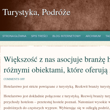
Turystyka, Podróże
STRONA GŁÓWNA
SPIS TREŚCI
BLOG INTERNETOWY
ARCHIWUM
TA
Większość z nas asocjuje branżę 
różnymi obiektami, które oferują
ON
COMMENTS OFF
WIĘKSZOŚĆ
Hotelarstwo jest stricte powiązane z turystyką. Rozkwit branży turys
Z
NAS
ASOCJUJE
Hotelarstwo jest dokładnie połączone z turystyką. Rozwój branży tur
BRANŻĘ
HOTELOWĄ
przychody hotelom – przetestuj hostele poznań. Natomiast wysokie
Z
podróżnych do częstszych wypraw. Wybierając się w odległą podróż
RÓŻNYMI