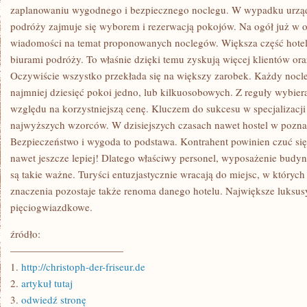
OBIEKTAMI,
zaplanowaniu wygodnego i bezpiecznego noclegu. W wypadku urządz
KTÓRE
podróży zajmuje się wyborem i rezerwacją pokojów. Na ogół już w of
OFERUJĄ
NOCLEG
wiadomości na temat proponowanych noclegów. Większa część hoteli
biurami podróży. To właśnie dzięki temu zyskują więcej klientów or
Oczywiście wszystko przekłada się na większy zarobek. Każdy nocl
najmniej dziesięć pokoi jedno, lub kilkuosobowych. Z reguły wybie
względu na korzystniejszą cenę. Kluczem do sukcesu w specjalizacji h
najwyższych wzorców. W dzisiejszych czasach nawet hostel w pozna
Bezpieczeństwo i wygoda to podstawa. Kontrahent powinien czuć się 
nawet jeszcze lepiej! Dlatego właściwy personel, wyposażenie budy
są takie ważne. Turyści entuzjastycznie wracają do miejsc, w których
znaczenia pozostaje także renoma danego hotelu. Największe luksusy
pięciogwiazdkowe.
źródło:
———————————
1.
http://christoph-der-friseur.de
2.
artykuł tutaj
3.
odwiedź stronę