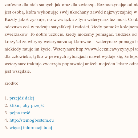
zarówno dla nich samych jak oraz dla zwierząt. Rozpoczynając od ni
jest osobą, która wykonując swój ukochany zawód najzwyczajniej w ś
Każdy jakoś zyskuje, no w związku z tym weterynarz też musi. Co da
odczuwa coś w rodzaju satysfakcji i radości, kiedy pomoże kolejnem
zwierzaków. To dobre uczucie, kiedy możemy pomagać. Tudzież od 
korzyści ze witryny weterynarza są klarowne – weterynarz pomaga i
niekiedy ratuje im życie. Weterynarz http://www.lecznicawyzyny.pl t
dla człowieka, tylko w pewnych sytuacjach nawet wydaje się, że leps
weterynarz traktuje zwierzęta poprawniej aniżeli niejeden lekarz odno
jest wszędzie.
źródło:
———————————
1.
przejdź dalej
2.
kliknij aby przejść
3.
pełna treść
4.
http://stemogbestem.eu
5.
więcej informacji tutaj