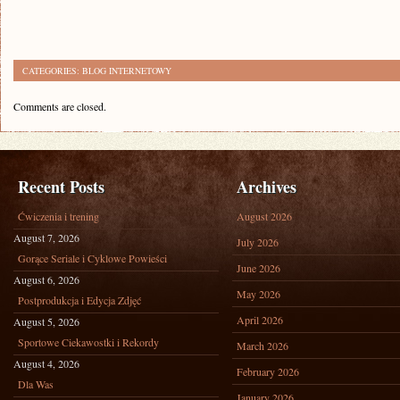
CATEGORIES:
BLOG INTERNETOWY
Comments are closed.
Recent Posts
Archives
Ćwiczenia i trening
August 2026
August 7, 2026
July 2026
Gorące Seriale i Cyklowe Powieści
June 2026
August 6, 2026
May 2026
Postprodukcja i Edycja Zdjęć
April 2026
August 5, 2026
Sportowe Ciekawostki i Rekordy
March 2026
August 4, 2026
February 2026
Dla Was
January 2026