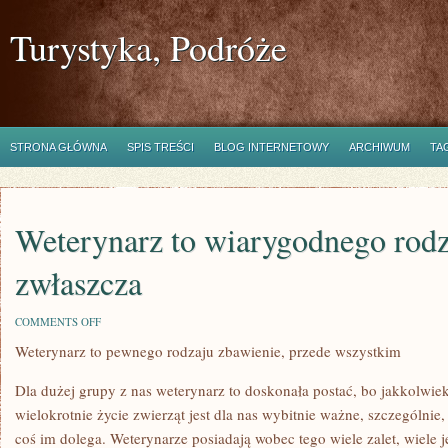
Turystyka, Podróże
STRONA GŁÓWNA
SPIS TREŚCI
BLOG INTERNETOWY
ARCHIWUM
TA
Weterynarz to wiarygodnego rodz
zwłaszcza
ON
COMMENTS OFF
WETERYNARZ
Weterynarz to pewnego rodzaju zbawienie, przede wszystkim
TO
WIARYGODNEGO
RODZAJU
Dla dużej grupy z nas weterynarz to doskonała postać, bo jakkolwiek
ZBAWIENIE,
ZWŁASZCZA
wielokrotnie życie zwierząt jest dla nas wybitnie ważne, szczególnie, 
coś im dolega. Weterynarze posiadają wobec tego wiele zalet, wiele j