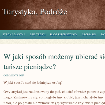
Turystyka, Podróże
STRONA GŁÓWNA
SPIS TREŚCI
BLOG INTERNETOWY
ARCHIWUM
TA
W jaki sposób możemy ubierać si
tańsze pieniądze?
ON
COMMENTS OFF
W
W jaki sposób stać się ładniejszą osobą?
JAKI
SPOSÓB
MOŻEMY
Owy artykuł jest zaadresowany do pań, chociaż również panowie zap
UBIERAĆ
SIĘ
niego. Zastanówmy się, co mogłybyśmy zrobić, jeżeli chciałybyśmy 
ZA
ubiór, ale po prostu nie wchodzi w grę wydawanie zbyt wielu pienięd
SPORO