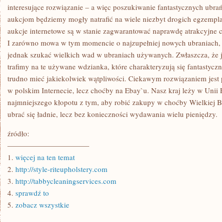
TAŃSZE
interesujące rozwiązanie – a więc poszukiwanie fantastycznych ubra
PIENIĄDZE?
aukcjom będziemy mogły natrafić na wiele niezbyt drogich egzempl
aukcje internetowe są w stanie zagwarantować naprawdę atrakcyjne 
I zarówno mowa w tym momencie o najzupełniej nowych ubraniach, 
jednak szukać wielkich wad w ubraniach używanych. Zwłaszcza, że je
trafimy na te używane wdzianka, które charakteryzują się fantastyczn
trudno mieć jakiekolwiek wątpliwości. Ciekawym rozwiązaniem jest 
w polskim Internecie, lecz choćby na Ebay`u. Nasz kraj leży w Unii 
najmniejszego kłopotu z tym, aby robić zakupy w choćby Wielkiej B
ubrać się ładnie, lecz bez konieczności wydawania wielu pieniędzy.
źródło:
———————————
1.
więcej na ten temat
2.
http://style-riteupholstery.com
3.
http://tabbycleaningservices.com
4.
sprawdź to
5.
zobacz wszystkie