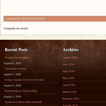
CATEGORIES:
BLOG INTERNETOWY
Comments are closed.
Recent Posts
Archives
Przepisy na śniadania
August 2026
August 8, 2026
July 2026
Ćwiczenia i trening
June 2026
August 7, 2026
May 2026
Gorące Seriale i Cyklowe Powieści
April 2026
August 6, 2026
Postprodukcja i Edycja Zdjęć
March 2026
August 5, 2026
February 2026
Sportowe Ciekawostki i Rekordy
January 2026