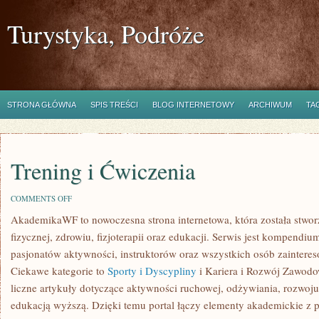
Turystyka, Podróże
STRONA GŁÓWNA
SPIS TREŚCI
BLOG INTERNETOWY
ARCHIWUM
TA
Trening i Ćwiczenia
ON
COMMENTS OFF
TRENING
AkademikaWF to nowoczesna strona internetowa, która została stwor
I
ĆWICZENIA
fizycznej, zdrowiu, fizjoterapii oraz edukacji. Serwis jest kompendi
pasjonatów aktywności, instruktorów oraz wszystkich osób zaintere
Ciekawe kategorie to
Sporty i Dyscypliny
i Kariera i Rozwój Zawodo
liczne artykuły dotyczące aktywności ruchowej, odżywiania, rozwoju 
edukacją wyższą. Dzięki temu portal łączy elementy akademickie z