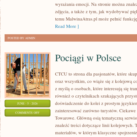
wyrażania emocji. Na stronie można znaleź
I
zdjęcia, a także z tym, jak wydobywać pi
BIZNES
temu MalwinaAtras.pl może pełnić funkcję 
W
Read More ]
FOTOGRAFII
POSTED BY ADMIN
Pociągi w Polsce
CTCU to strona dla pasjonatów, które skup
oraz wszystkim, co wiąże się z kolejową c
z myślą o osobach, które interesują się tr
również o czytelnikach szukających przyst
doświadczenie do kolei z prostym języki
JUNE - 5 - 2026
zainteresować zarówno turystów. Ciekawe li
ON
COMMENTS OFF
Towarowe. Główną osią tematyczną serwisu
POCIĄGI
znaleźć treści dotyczące linii kolejowych. 
W
materiałów, w którym klasyczne spojrzenie
POLSCE