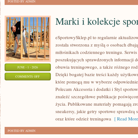
POSTED BY ADMIN
Marki i kolekcje spo
eSportowySklep.pl to regularnie aktualizow
została stworzona z myślą o osobach dbaj
miłośnikach codziennego treningu. Serwis
poszukujących sprawdzonych informacji d
obuwia treningowego, a także różnego ro
JUNE - 1 - 2026
Dzięki bogatej bazie treści każdy użytkow
ON
COMMENTS OFF
które pomogą mu w wyborze odpowiednie
MARKI
Polecam Akcesoria i dodatki i Styl sporto
I
znaleźć szczegółowe publikacje poświęco
KOLEKCJE
życia. Publikowane materiały pomagają zr
SPORTOWE
sneakersy, jakie getry sportowe sprawdzą 
oraz które odzież treningowa
[ Read More
POSTED BY ADMIN