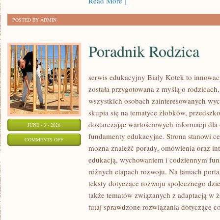
Read More ]
POSTED BY ADMIN
Poradnik Rodzica
serwis edukacyjny Biały Kotek to innowacy
została przygotowana z myślą o rodzicach
wszystkich osobach zainteresowanych wyc
skupia się na tematyce żłobków, przedszk
dostarczając wartościowych informacji dla
JUNE - 3 - 2026
fundamenty edukacyjne. Strona stanowi cen
ON
COMMENTS OFF
można znaleźć porady, omówienia oraz int
PORADNIK
edukacją, wychowaniem i codziennym fun
RODZICA
różnych etapach rozwoju. Na łamach porta
teksty dotyczące rozwoju społecznego dzie
także tematów związanych z adaptacją w ż
tutaj sprawdzone rozwiązania dotyczące c