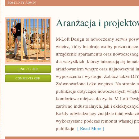
POSTED BY ADMIN
Aranżacja i projekt
M-Loft Design to nowoczesny serwis pośw
wnętrz, który inspiruje osoby poszukując
urządzenie apartamentu oraz nowoczesneg
dla wszystkich, którzy interesują się tem
aranżowaniem wnętrz oraz najnowszymi in
JUNE - 2 - 2026
wyposażenia i wystroju. Zobacz także DIY 
ON
COMMENTS OFF
Zrównoważone i eko wnętrza. Na stronie 
ARANŻACJA
publikacje dotyczące nowoczesnych wnętrz
I
komfortowe miejsce do życia. M-Loft Desi
PROJEKTOWANIE
zarówno industrialnych, jak i eklektyczny
WNĘTRZ
Każdy odwiedzający znajdzie tutaj wskazó
wykorzystane podczas remontu własnej prze
publikuje
[ Read More ]