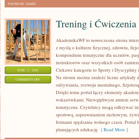
POSTED BY ADMIN
Trening i Ćwiczenia
AkademikaWF to nowoczesna strona interne
z myślą o kulturze fizycznej, zdrowiu, fizjo
kompendium tematyczne dla uczniów, pas
instruktorów oraz wszystkich osób zainte
Ciekawe kategorie to Sporty i Dyscypliny
JUNE - 2 - 2026
Na stronie można znaleźć liczne artykuły 
ON
COMMENTS OFF
odżywiania, rozwoju mentalnego, fizjotera
TRENING
Dzięki temu portal łączy elementy akadem
I
wskazówkami. Niewątpliwym atutem serwi
ĆWICZENIA
tematyczna. Czytelnicy mogą odkrywać in
sportową, usprawnianiem ruchowym, żywi
formami spędzania wolnego czasu. Portal 
planujących edukację
[ Read More ]