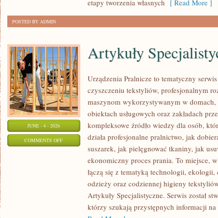
etapy tworzenia własnych
[ Read More ]
POSTED BY ADMIN
Artykuły Specjalisty
Urządzenia Pralnicze to tematyczny serwi
czyszczeniu tekstyliów, profesjonalnym r
maszynom wykorzystywanym w domach, fir
obiektach usługowych oraz zakładach prz
kompleksowe źródło wiedzy dla osób, które
JUNE - 4 - 2026
działa profesjonalne pralnictwo, jak dobier
ON
COMMENTS OFF
suszarek, jak pielęgnować tkaniny, jak us
ARTYKUŁY
ekonomiczny proces prania. To miejsce, 
SPECJALISTYCZNE
łączą się z tematyką technologii, ekologii,
odzieży oraz codziennej higieny tekstyliów.
Artykuły Specjalistyczne. Serwis został st
którzy szukają przystępnych informacji na