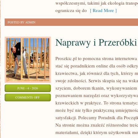
współczesnymi, takimi jak ekologia trans
ogranicza się do
[ Read More ]
POSTED BY ADMIN
Naprawy i Przeróbki
Proszkic.pl to pomocna strona internetowa
stać się poradnikiem online dla osób od
krawiectwa, jak również dla tych, którzy 
swoje zdolności. Serwis skupia się na ws
szyciem, doborem tkanin, wykonywaniem d
JUNE - 4 - 2026
poznawaniem narzędzi oraz wykorzystywa
ON
COMMENTS OFF
krawieckich w praktyce. To strona tematyc
NAPRAWY
może być nie tylko praktyczną umiejętnośc
I
satysfakcji. Polecamy Poradnik dla Początk
PRZERÓBKI
Na stronie można znaleźć różnorodne treśc
materiałami, dzięki którym użytkownik mo