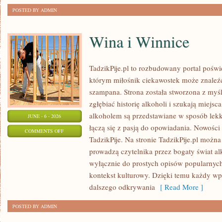
POSTED BY ADMIN
Wina i Winnice
TadzikPije.pl to rozbudowany portal poświ
którym miłośnik ciekawostek może znaleźć
szampana. Strona została stworzona z myśl
zgłębiać historię alkoholi i szukają miejsc
alkoholem są przedstawiane w sposób lekki
JUNE - 6 - 2026
łączą się z pasją do opowiadania. Nowości 
ON
COMMENTS OFF
TadzikPije. Na stronie TadzikPije.pl można
WINA
prowadzą czytelnika przez bogaty świat alk
I
wyłącznie do prostych opisów popularnych
WINNICE
kontekst kulturowy. Dzięki temu każdy wpi
dalszego odkrywania
[ Read More ]
POSTED BY ADMIN