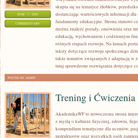
skupia się na tematyce żłobków, przedszk
dostarczając wartościowych informacji dla
JUNE - 3 - 2026
fundamenty edukacyjne. Strona stanowi cen
ON
COMMENTS OFF
można znaleźć porady, omówienia oraz int
PORADNIK
edukacją, wychowaniem i codziennym fun
RODZICA
różnych etapach rozwoju. Na łamach porta
teksty dotyczące rozwoju społecznego dzie
także tematów związanych z adaptacją w ż
tutaj sprawdzone rozwiązania dotyczące c
POSTED BY ADMIN
Trening i Ćwiczenia
AkademikaWF to nowoczesna strona interne
z myślą o kulturze fizycznej, zdrowiu, fizjo
kompendium tematyczne dla uczniów, pas
instruktorów oraz wszystkich osób zainte