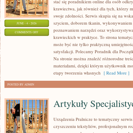
stać się poradnikiem online dla osób od
krawiectwa, jak również dla tych, którzy 
swoje zdolności. Serwis skupia się na ws
szyciem, doborem tkanin, wykonywaniem d
JUNE - 4 - 2026
poznawaniem narzędzi oraz wykorzystywa
ON
COMMENTS OFF
krawieckich w praktyce. To strona tematyc
NAPRAWY
może być nie tylko praktyczną umiejętnośc
I
satysfakcji. Polecamy Poradnik dla Początk
PRZERÓBKI
Na stronie można znaleźć różnorodne treśc
materiałami, dzięki którym użytkownik mo
etapy tworzenia własnych
[ Read More ]
POSTED BY ADMIN
Artykuły Specjalisty
Urządzenia Pralnicze to tematyczny serwi
czyszczeniu tekstyliów, profesjonalnym r