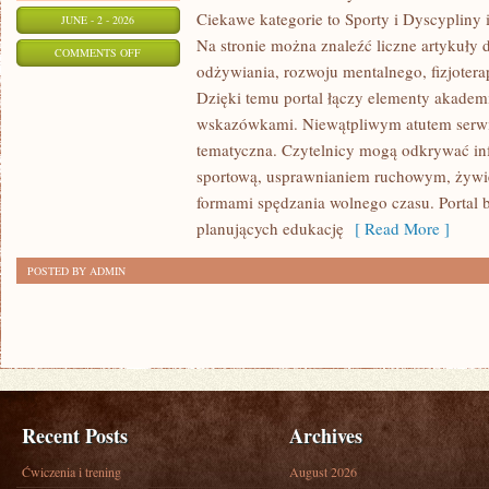
Ciekawe kategorie to Sporty i Dyscypliny
JUNE - 2 - 2026
Na stronie można znaleźć liczne artykuły 
ON
COMMENTS OFF
odżywiania, rozwoju mentalnego, fizjotera
TRENING
Dzięki temu portal łączy elementy akadem
I
wskazówkami. Niewątpliwym atutem serwi
ĆWICZENIA
tematyczna. Czytelnicy mogą odkrywać in
sportową, usprawnianiem ruchowym, żywi
formami spędzania wolnego czasu. Portal 
planujących edukację
[ Read More ]
POSTED BY ADMIN
Recent Posts
Archives
Ćwiczenia i trening
August 2026