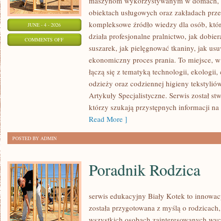
maszynom wykorzystywanym w domach, fir
obiektach usługowych oraz zakładach prz
kompleksowe źródło wiedzy dla osób, które
JUNE - 4 - 2026
działa profesjonalne pralnictwo, jak dobier
ON
COMMENTS OFF
suszarek, jak pielęgnować tkaniny, jak us
ARTYKUŁY
ekonomiczny proces prania. To miejsce, 
SPECJALISTYCZNE
łączą się z tematyką technologii, ekologii,
odzieży oraz codziennej higieny tekstyliów.
Artykuły Specjalistyczne. Serwis został st
którzy szukają przystępnych informacji na
Read More ]
POSTED BY ADMIN
Poradnik Rodzica
serwis edukacyjny Biały Kotek to innowacy
została przygotowana z myślą o rodzicach
wszystkich osobach zainteresowanych wyc