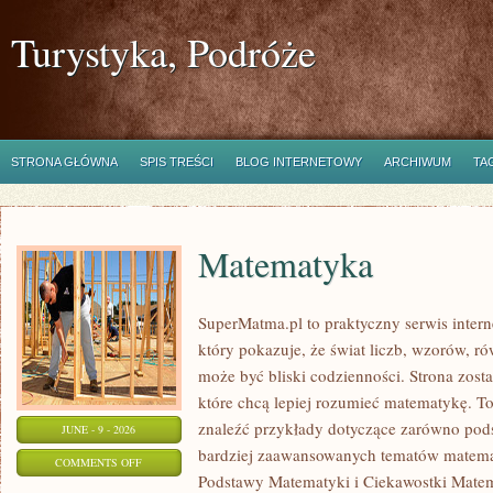
Turystyka, Podróże
STRONA GŁÓWNA
SPIS TREŚCI
BLOG INTERNETOWY
ARCHIWUM
TA
Matematyka
SuperMatma.pl to praktyczny serwis inte
który pokazuje, że świat liczb, wzorów, r
może być bliski codzienności. Strona zost
które chcą lepiej rozumieć matematykę. T
znaleźć przykłady dotyczące zarówno pod
JUNE - 9 - 2026
bardziej zaawansowanych tematów matema
ON
COMMENTS OFF
Podstawy Matematyki i Ciekawostki Mate
MATEMATYKA