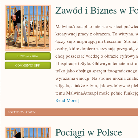
Zawód i Biznes w Fo
MalwinaAtras.pl to miejsce w sieci poświęc
kreatywnej pracy z obrazem. To witryna, w
łączy się z inspirującymi treściami. Stro
osoby, które dopiero zaczynają przygodę z f
chcą poszerzać wiedzę o obrazie cyfrowym.
JUNE - 6 - 2026
i Inspiracje i Style. Głównym tematem stron
ON
COMMENTS OFF
tylko jako obsługa sprzętu fotograficznego
ZAWÓD
wyrażania emocji. Na stronie można znaleź
I
zdjęcia, a także z tym, jak wydobywać pi
BIZNES
temu MalwinaAtras.pl może pełnić funkcję 
W
Read More ]
FOTOGRAFII
POSTED BY ADMIN
Pociągi w Polsce