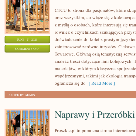
CTCU to strona dla pasjonatów, które skup
oraz wszystkim, co wiąże się z kolejową c
z myślą o osobach, które interesują się tr
również o czytelnikach szukających przyst
doświadczenie do kolei z prostym języki
JUNE - 5 - 2026
zainteresować zarówno turystów. Ciekawe li
ON
COMMENTS OFF
Towarowe. Główną osią tematyczną serwisu
POCIĄGI
znaleźć treści dotyczące linii kolejowych. 
W
materiałów, w którym klasyczne spojrzenie
POLSCE
współczesnymi, takimi jak ekologia trans
ogranicza się do
[ Read More ]
POSTED BY ADMIN
Naprawy i Przeróbki
Proszkic.pl to pomocna strona internetowa