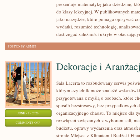
prezentuje matematykę jako dziedzinę, któ
do klasy lekcyjnej. W publikowanych mate
jako narzędzie, które pomaga opisywać co
wydatki, rozumieć technologię, analizowa
dostrzegać zależności ukryte w otaczający
POSTED BY ADMIN
Dekoracje i Aranżac
Sala Lacerta to rozbudowany serwis poświ
którym czytelnik może znaleźć wskazówki 
przygotowana z myślą o osobach, które c
sposób bezstresowy, bez przypadkowych de
organizacyjnego chaosu. To miejsce dla ty
JUNE - 7 - 2026
rozwiązań związanych z wyborem sali, menu
ON
COMMENTS OFF
budżetu, oprawy wydarzenia oraz atmosfer
DEKORACJE
stronie Miejsca z Klimatem i Budżet i Fina
I