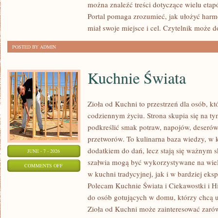
można znaleźć treści dotyczące wielu eta
ARANŻACJE
Portal pomaga zrozumieć, jak ułożyć har
miał swoje miejsce i cel. Czytelnik może 
POSTED BY ADMIN
Kuchnie Świata
Zioła od Kuchni to przestrzeń dla osób, kt
codziennym życiu. Strona skupia się na ty
podkreślić smak potraw, napojów, deseró
przetworów. To kulinarna baza wiedzy, w k
dodatkiem do dań, lecz stają się ważnym s
JUNE - 7 - 2026
szałwia mogą być wykorzystywane na wie
ON
COMMENTS OFF
w kuchni tradycyjnej, jak i w bardziej ek
KUCHNIE
Polecam Kuchnie Świata i Ciekawostki i His
ŚWIATA
do osób gotujących w domu, którzy chcą u
Zioła od Kuchni może zainteresować zaró