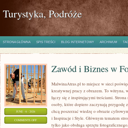
Turystyka, Podróże
STRONA GŁÓWNA
SPIS TREŚCI
BLOG INTERNETOWY
ARCHIWUM
TA
Zawód i Biznes w Fo
MalwinaAtras.pl to miejsce w sieci poświęc
kreatywnej pracy z obrazem. To witryna, w
łączy się z inspirującymi treściami. Stro
osoby, które dopiero zaczynają przygodę z f
chcą poszerzać wiedzę o obrazie cyfrowym.
JUNE - 6 - 2026
i Inspiracje i Style. Głównym tematem stron
ON
COMMENTS OFF
tylko jako obsługa sprzętu fotograficznego
ZAWÓD