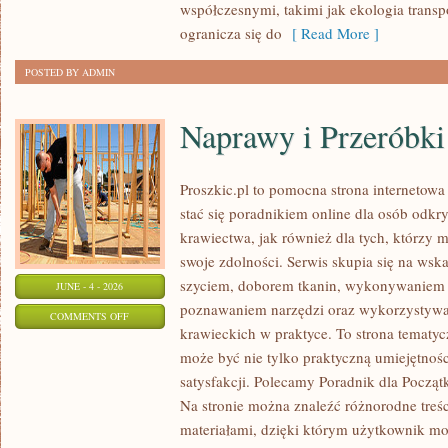
współczesnymi, takimi jak ekologia trans
ogranicza się do
[ Read More ]
POSTED BY ADMIN
Naprawy i Przeróbki
Proszkic.pl to pomocna strona internetowa
stać się poradnikiem online dla osób od
krawiectwa, jak również dla tych, którzy 
swoje zdolności. Serwis skupia się na ws
szyciem, doborem tkanin, wykonywaniem d
JUNE - 4 - 2026
poznawaniem narzędzi oraz wykorzystywa
ON
COMMENTS OFF
krawieckich w praktyce. To strona tematyc
NAPRAWY
może być nie tylko praktyczną umiejętnośc
I
satysfakcji. Polecamy Poradnik dla Początk
PRZERÓBKI
Na stronie można znaleźć różnorodne treśc
materiałami, dzięki którym użytkownik mo