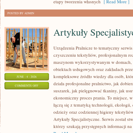
etapy tworzenia własnych
[ Read More ]
POSTED BY ADMIN
Artykuły Specjalisty
Urządzenia Pralnicze to tematyczny serwi
czyszczeniu tekstyliów, profesjonalnym r
maszynom wykorzystywanym w domach, fir
obiektach usługowych oraz zakładach prz
kompleksowe źródło wiedzy dla osób, które
JUNE - 4 - 2026
działa profesjonalne pralnictwo, jak dobier
ON
COMMENTS OFF
suszarek, jak pielęgnować tkaniny, jak us
ARTYKUŁY
ekonomiczny proces prania. To miejsce, 
SPECJALISTYCZNE
łączą się z tematyką technologii, ekologii,
odzieży oraz codziennej higieny tekstyliów.
Artykuły Specjalistyczne. Serwis został st
którzy szukają przystępnych informacji na