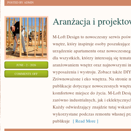
POSTED BY ADMIN
Aranżacja i projekt
M-Loft Design to nowoczesny serwis pośw
wnętrz, który inspiruje osoby poszukując
urządzenie apartamentu oraz nowoczesneg
dla wszystkich, którzy interesują się tem
aranżowaniem wnętrz oraz najnowszymi in
JUNE - 2 - 2026
wyposażenia i wystroju. Zobacz także DIY 
ON
COMMENTS OFF
Zrównoważone i eko wnętrza. Na stronie 
ARANŻACJA
publikacje dotyczące nowoczesnych wnętrz
I
komfortowe miejsce do życia. M-Loft Desi
PROJEKTOWANIE
zarówno industrialnych, jak i eklektyczny
WNĘTRZ
Każdy odwiedzający znajdzie tutaj wskazó
wykorzystane podczas remontu własnej prze
publikuje
[ Read More ]