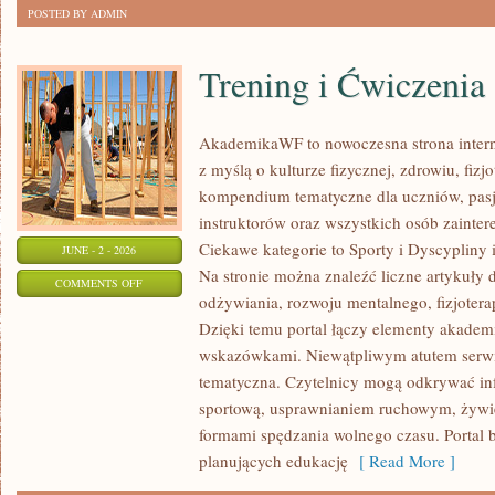
POSTED BY ADMIN
Trening i Ćwiczenia
AkademikaWF to nowoczesna strona interne
z myślą o kulturze fizycznej, zdrowiu, fizjo
kompendium tematyczne dla uczniów, pas
instruktorów oraz wszystkich osób zainte
Ciekawe kategorie to Sporty i Dyscypliny
JUNE - 2 - 2026
Na stronie można znaleźć liczne artykuły 
ON
COMMENTS OFF
odżywiania, rozwoju mentalnego, fizjotera
TRENING
Dzięki temu portal łączy elementy akadem
I
wskazówkami. Niewątpliwym atutem serwi
ĆWICZENIA
tematyczna. Czytelnicy mogą odkrywać in
sportową, usprawnianiem ruchowym, żywi
formami spędzania wolnego czasu. Portal 
planujących edukację
[ Read More ]