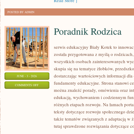
Read More ]
POSTED BY ADMIN
Poradnik Rodzica
serwis edukacyjny Biały Kotek to innowacy
została przygotowana z myślą o rodzicach
wszystkich osobach zainteresowanych wyc
skupia się na tematyce żłobków, przedszk
dostarczając wartościowych informacji dla
JUNE - 3 - 2026
fundamenty edukacyjne. Strona stanowi cen
ON
COMMENTS OFF
można znaleźć porady, omówienia oraz int
PORADNIK
edukacją, wychowaniem i codziennym fun
RODZICA
różnych etapach rozwoju. Na łamach porta
teksty dotyczące rozwoju społecznego dzie
także tematów związanych z adaptacją w ż
tutaj sprawdzone rozwiązania dotyczące c