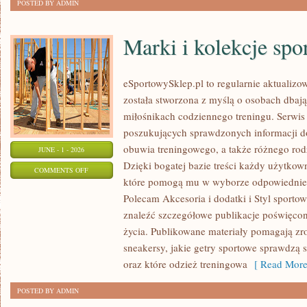
POSTED BY ADMIN
Marki i kolekcje spo
eSportowySklep.pl to regularnie aktualizow
została stworzona z myślą o osobach dbaj
miłośnikach codziennego treningu. Serwis
poszukujących sprawdzonych informacji d
obuwia treningowego, a także różnego ro
JUNE - 1 - 2026
Dzięki bogatej bazie treści każdy użytkow
ON
COMMENTS OFF
które pomogą mu w wyborze odpowiednie
MARKI
Polecam Akcesoria i dodatki i Styl sporto
I
znaleźć szczegółowe publikacje poświęco
KOLEKCJE
życia. Publikowane materiały pomagają zr
SPORTOWE
sneakersy, jakie getry sportowe sprawdzą 
oraz które odzież treningowa
[ Read More
POSTED BY ADMIN