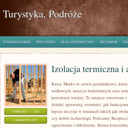
Turystyka, Podróże
STRONA GŁÓWNA
SPIS TREŚCI
BLOG INTERNETOWY
ARCHIWUM
TA
Izolacja termiczna i
Kursy Marko to serwis poradnikowy, któr
widłowych, maszyn budowlanych oraz rem
przestrzeń wiedzy. To miejsce stworzone z
działać sprawniej, rozumieć, jak funkcjo
lepsze decyzje w tematach takich jak obsł
FEBRUARY - 2 - 2026
czy dobór technologii. Polecamy Bezpiec
ON
COMMENTS OFF
ogrzewania i chłodzenia. Strona koncentruj
IZOLACJA