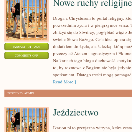
Nowe ruchy religijne
Droga z Chrystusem to portal religijny, k
powszednim życiu i w pielgrzymce serca. T
zbliżyć się do Stwórcy, pogłębiać więź z 
świetle Słowa Bożego. Cała idea opiera się 
dodatkiem do życia, ale ścieżką, którą mo
JANUARY - 31 - 2026
przeczytać Ateizm i agnostycyzm i Ekumen
ON
COMMENTS OFF
Na kartach tego blogu duchowość spotyka 
NOWE
to, by rozmowa z Bogiem nie była jedynie
RUCHY
spotkaniem. Dlatego treści mogą pomagać
RELIGIJNE
Read More ]
POSTED BY ADMIN
Jeździectwo
Ikarion.pl to przyjazna witryna, która zes