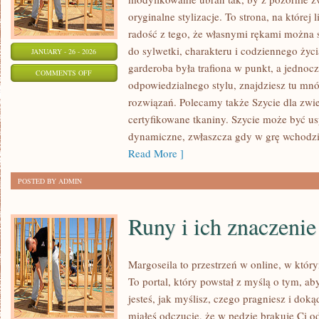
oryginalne stylizacje. To strona, na której 
radość z tego, że własnymi rękami można s
do sylwetki, charakteru i codziennego życi
JANUARY - 26 - 2026
garderoba była trafiona w punkt, a jednoc
ON
COMMENTS OFF
odpowiedzialnego stylu, znajdziesz tu mnó
SZYCIE
rozwiązań. Polecamy także Szycie dla zwier
Z
certyfikowane tkaniny. Szycie może być us
DZIANIN
dynamiczne, zwłaszcza gdy w grę wchodzi 
Read More ]
POSTED BY ADMIN
Runy i ich znaczenie
Margoseila to przestrzeń w online, w któr
To portal, który powstał z myślą o tym, ab
jesteś, jak myślisz, czego pragniesz i doką
miałeś odczucie, że w pędzie brakuje Ci 