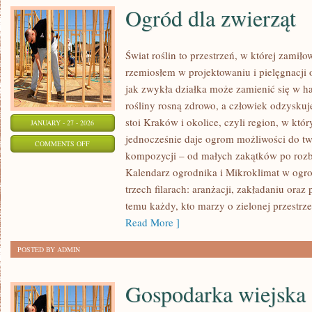
Ogród dla zwierząt
Świat roślin to przestrzeń, w której zamiło
rzemiosłem w projektowaniu i pielęgnacji
jak zwykła działka może zamienić się w ha
rośliny rosną zdrowo, a człowiek odzyskuj
stoi Kraków i okolice, czyli region, w kt
JANUARY - 27 - 2026
jednocześnie daje ogrom możliwości do tw
ON
COMMENTS OFF
kompozycji – od małych zakątków po roz
OGRÓD
Kalendarz ogrodnika i Mikroklimat w ogrod
DLA
trzech filarach: aranżacji, zakładaniu oraz
ZWIERZĄT
temu każdy, kto marzy o zielonej przestrz
Read More ]
POSTED BY ADMIN
Gospodarka wiejska