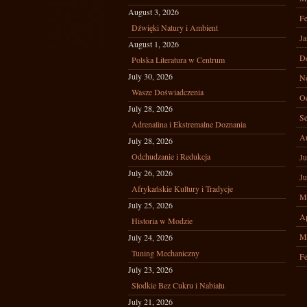
August 3, 2026
Fe
Dźwięki Natury i Ambient
Ja
August 1, 2026
D
Polska Literatura w Centrum
July 30, 2026
N
Wasze Doświadczenia
Oc
July 28, 2026
Se
Adrenalina i Ekstremalne Doznania
A
July 28, 2026
Odchudzanie i Redukcja
Ju
July 26, 2026
Ju
Afrykańskie Kultury i Tradycje
M
July 25, 2026
Ap
Historia w Modzie
M
July 24, 2026
Tuning Mechaniczny
Fe
July 23, 2026
Słodkie Bez Cukru i Nabiału
July 21, 2026