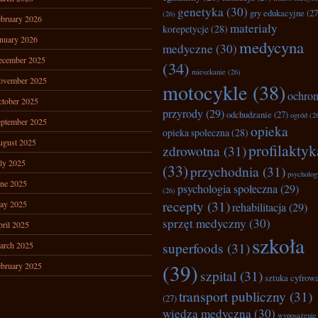
genetyka
(30)
gry edukacyjne
(27
(26)
bruary 2026
materiały
korepetycje
(28)
nuary 2026
medycyna
medyczne
(30)
ecember 2025
(34)
mieszkanie
(26)
ovember 2025
motocykle
(38)
ochro
tober 2025
przyrody
(29)
odchudzanie
(27)
ogród
(2
ptember 2025
opieka
opieka społeczna
(28)
ugust 2025
profilaktyk
zdrowotna
(31)
ly 2025
(33)
przychodnia
(31)
psycholog
ne 2025
psychologia społeczna
(29)
(26)
recepty
(31)
ay 2025
rehabilitacja
(29)
sprzęt medyczny
(30)
ril 2025
szkoła
superfoods
(31)
arch 2025
(39)
bruary 2025
szpital
(31)
sztuka cyfrow
transport publiczny
(31)
(27)
wiedza medyczna
(30)
wyposażenie