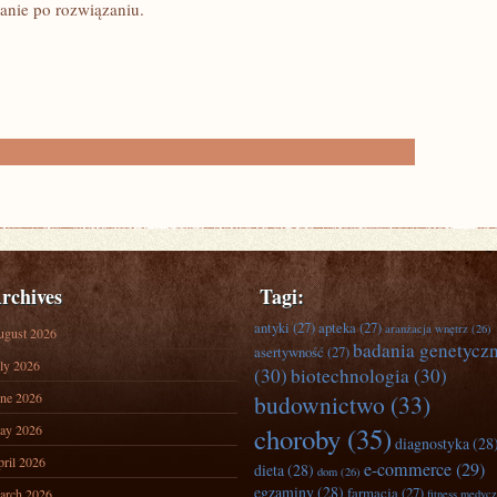
anie po rozwiązaniu.
rchives
Tagi:
antyki
(27)
apteka
(27)
aranżacja wnętrz
(26)
ugust 2026
badania genetycz
asertywność
(27)
ly 2026
(30)
biotechnologia
(30)
ne 2026
budownictwo
(33)
ay 2026
choroby
(35)
diagnostyka
(28
ril 2026
e-commerce
(29)
dieta
(28)
dom
(26)
egzaminy
(28)
farmacja
(27)
arch 2026
fitness medyc