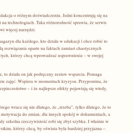
 redakcja o różnym doświadczeniu. Jedni koncentrują się na
ni na technologiach. Taka różnorodność sprawia, że serwis
owi więcej narzędzi.
gazyn dla każdego, kto działa w edukacji i chce robić to
lą rozwiązania oparte na faktach zamiast chaotycznych
la tych, którzy chcą wprowadzać usprawnienia – w swojej
zie, to działa on jak podręczny zestaw wsparcia. Pomaga
anie zajęć. Wspiera w momentach kryzysu. Przypomina, że
bezpieczeństwo – i że najlepsze efekty pojawiają się wtedy,
órego wraca się nie dlatego, że „trzeba”, tylko dlatego, że to
to motywacja do zmian, dla innych spokój w dokumentach, a
dy szkolna rzeczywistość robi się zbyt szybka. I właśnie w
stkim, którzy chcą, by oświata była bardziej przyjazna –