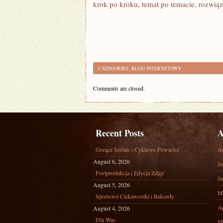
krok po kroku, temat po temacie, rozwiąz
CATEGORIES:
BLOG INTERNETOWY
Comments are closed.
Recent Posts
A
Gorące Seriale i Cyklowe Powieści
A
August 6, 2026
Ju
Postprodukcja i Edycja Zdjęć
Ju
August 5, 2026
M
Sportowe Ciekawostki i Rekordy
Ap
August 4, 2026
Dla Was
M