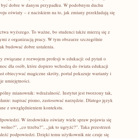
że być dobre w danym przypadku. W podobnym duchu
oju oświaty – z naciskiem na to, jak zmiany przekładają się
ctwa wyższego. To ważne, bo studenci także mierzą się z
mi z organizacją pracy. W tym obszarze szczególnie
 jak budować dobre ustalenia.
aty związane z rozwojem profesji w edukacji: od pytań o
omoc dla osób, które dopiero wchodzą do świata edukacji
st obiecywać magiczne skróty, portal pokazuje warianty i
e umiejętności.
pólny mianownik: wdrażalność. Instytut jest tworzony tak,
ałanie: napisać pismo, zastosować narzędzie. Dlatego język
ywane z uwzględnieniem kontekstu.
odpowiedzi. W środowisku oświaty wiele spraw pojawia się
 wolno?”, „co trzeba?”, „jak to ugryźć?”. Taka przestrzeń
eźć podpowiedzi. Dzięki temu użytkownik nie czuje się