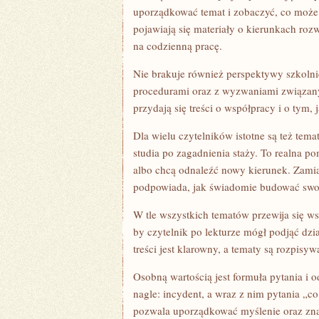
uporządkować temat i zobaczyć, co mo
pojawiają się materiały o kierunkach rozw
na codzienną pracę.
Nie brakuje również perspektywy szkolni
procedurami oraz z wyzwaniami związany
przydają się treści o współpracy i o tym,
Dla wielu czytelników istotne są też tem
studia po zagadnienia staży. To realna p
albo chcą odnaleźć nowy kierunek. Zamia
podpowiada, jak świadomie budować swoj
W tle wszystkich tematów przewija się ws
by czytelnik po lekturze mógł podjąć dzi
treści jest klarowny, a tematy są rozpis
Osobną wartością jest formuła pytania i 
nagle: incydent, a wraz z nim pytania „co
pozwala uporządkować myślenie oraz znal