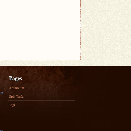
Pages
Archiwum
ne
Spis Treści
Tagi
)
zny