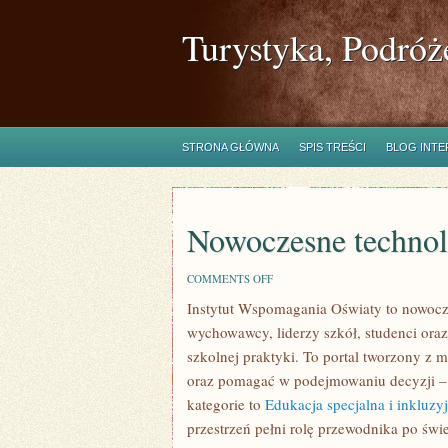
Turystyka, Podróż
STRONA GŁÓWNA
SPIS TREŚCI
BLOG INT
Nowoczesne technol
ON
COMMENTS OFF
NOWOCZESNE
Instytut Wspomagania Oświaty to nowocz
TECHNOLOGIE
W
wychowawcy, liderzy szkół, studenci ora
EDUKACJI
szkolnej praktyki. To portal tworzony z 
oraz pomagać w podejmowaniu decyzji –
kategorie to
Edukacja specjalna i inkluzy
przestrzeń pełni rolę przewodnika po świe