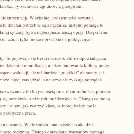
działać, by zachować zgodność z przepisami.
t dokumentacji. W szkolnej codzienności powstają
elu działań potrzebne są załączniki. Instytut pomaga to
anej sytuacji bywa najbezpieczniejszą opcją. Dzięki temu
 na czuja, tylko może oprzeć się na praktycznych
. Tu pojawiają się treści dla osób, które odpowiadają za
ie działań, komunikacja, a także budowanie kultury pracy.
ące ewaluacji, ale też bardziej „miękkie” elementy, jak
oże lepiej zarządzać, a nauczyciele zyskują porządek.
ia związane z inkluzywnością oraz różnorodnością potrzeb.
ą się uczniowie o różnych możliwościach. Dlatego cenne są
acy i o tym, jak tworzyć klasę, w której każdy może
zo praktyczna praca.
 nauczania. Wiele rodzin i nauczycieli szuka dziś
sytuację rodzinną. Dlatego omawianie wariantów pomaga