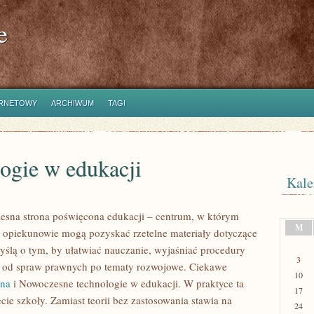
e
ERNETOWY
ARCHIWUM
TAGI
ogie w edukacji
Kale
esna strona poświęcona edukacji – centrum, w którym
M
z opiekunowie mogą pozyskać rzetelne materiały dotyczące
myślą o tym, by ułatwiać nauczanie, wyjaśniać procedury
3
 od spraw prawnych po tematy rozwojowe. Ciekawe
10
jna
i Nowoczesne technologie w edukacji. W praktyce ta
17
cie szkoły. Zamiast teorii bez zastosowania stawia na
24