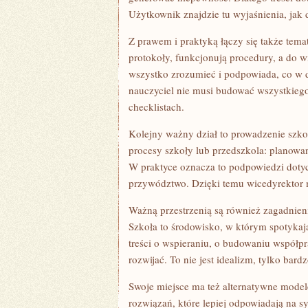
Użytkownik znajdzie tu wyjaśnienia, jak 
Z prawem i praktyką łączy się także tema
protokoły, funkcjonują procedury, a do wi
wszystko zrozumieć i podpowiada, co w d
nauczyciel nie musi budować wszystkiego
checklistach.
Kolejny ważny dział to prowadzenie szkoły
procesy szkoły lub przedszkola: planowan
W praktyce oznacza to podpowiedzi dotycz
przywództwo. Dzięki temu wicedyrektor m
Ważną przestrzenią są również zagadnien
Szkoła to środowisko, w którym spotykaj
treści o wspieraniu, o budowaniu współpr
rozwijać. To nie jest idealizm, tylko bard
Swoje miejsce ma też alternatywne modele
rozwiązań, które lepiej odpowiadają na 