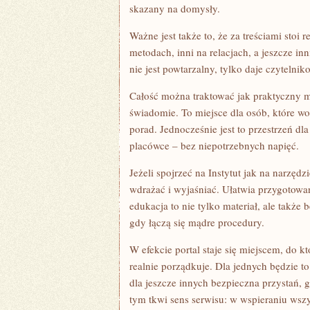
skazany na domysły.
Ważne jest także to, że za treściami stoi
metodach, inni na relacjach, a jeszcze in
nie jest powtarzalny, tylko daje czytelnik
Całość można traktować jak praktyczny ma
świadomie. To miejsce dla osób, które wo
porad. Jednocześnie jest to przestrzeń d
placówce – bez niepotrzebnych napięć.
Jeżeli spojrzeć na Instytut jak na narzęd
wdrażać i wyjaśniać. Ułatwia przygotow
edukacja to nie tylko materiał, ale także 
gdy łączą się mądre procedury.
W efekcie portal staje się miejscem, do kt
realnie porządkuje. Dla jednych będzie 
dla jeszcze innych bezpieczna przystań, g
tym tkwi sens serwisu: w wspieraniu wszy