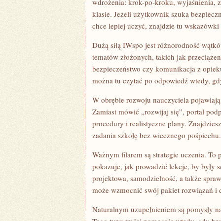
wdrożenia: krok-po-kroku, wyjaśnienia, 
klasie. Jeżeli użytkownik szuka bezpie
chce lepiej uczyć, znajdzie tu wskazów
Dużą siłą IWspo jest różnorodność wątków
tematów złożonych, takich jak przeciążen
bezpieczeństwo czy komunikacja z opieku
można tu czytać po odpowiedź wtedy, gdy
W obrębie rozwoju nauczyciela pojawiają 
Zamiast mówić „rozwijaj się”, portal pod
procedury i realistyczne plany. Znajdzies
zadania szkołę bez wiecznego pośpiechu.
Ważnym filarem są strategie uczenia. To 
pokazuje, jak prowadzić lekcje, by były s
projektowa, samodzielność, a także spra
może wzmocnić swój pakiet rozwiązań i d
Naturalnym uzupełnieniem są pomysły na le