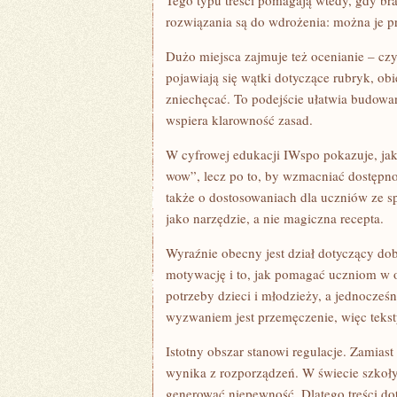
Tego typu treści pomagają wtedy, gdy bra
rozwiązania są do wdrożenia: można je p
Dużo miejsca zajmuje też ocenianie – czy
pojawiają się wątki dotyczące rubryk, ob
zniechęcać. To podejście ułatwia budowa
wspiera klarowność zasad.
W cyfrowej edukacji IWspo pokazuje, jak
wow”, lecz po to, by wzmacniać dostępnoś
także o dostosowaniach dla uczniów ze sp
jako narzędzie, a nie magiczna recepta.
Wyraźnie obecny jest dział dotyczący dob
motywację i to, jak pomagać uczniom w 
potrzeby dzieci i młodzieży, a jednocze
wyzwaniem jest przemęczenie, więc teksty
Istotny obszar stanowi regulacje. Zamias
wynika z rozporządzeń. W świecie szkoły c
generować niepewność. Dlatego treści do