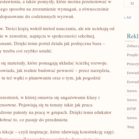
zestawienia, a także pomysły, które można przetestować w
31
cznego sposobu na zrozumienie wymagań, a równocześnie
ki dopasowane do codziennych wyzwań.
« Jul
. Treści krążą wokół metod nauczania, ale nie uciekają od
Rekl
ie w zawodzie, napięcia w społeczności szkolnej,
nami. Dzięki temu portal działa jak podręczna baza –
Zobacz 
 trzeba coś szybko ustalić.
Przejdź 
się materiały, które pomagają układać ścieżkę rozwoju.
Przeczyt
powiada, jak realnie budować pewność – przez narzędzia,
Dowiedz 
z tu też wątki o planowaniu oraz o tym, jak pogodzić
Dowiedz 
Serwis
przestrzeń, w której omawia się angażowanie klasy i
Serwis
ensowne. Pojawiają się tu tematy takie jak praca
HTTP
wdzone patenty na pracę w grupach. Dzięki temu edukator
Serwis
obrać to, co pasuje do przedmiotu.
Tutaj
kcje – czyli inspiracje, które ułatwiają konstrukcję zajęć.