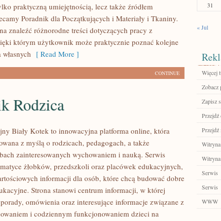
31
ylko praktyczną umiejętnością, lecz także źródłem
lecamy Poradnik dla Początkujących i Materiały i Tkaniny.
« Jul
na znaleźć różnorodne treści dotyczących pracy z
zięki którym użytkownik może praktycznie poznać kolejne
a własnych
[ Read More ]
Rekl
Więcej t
CONTINUE
Zobacz 
ik Rodzica
Zapisz s
Przejdź 
jny Biały Kotek to innowacyjna platforma online, która
Przejdź 
towana z myślą o rodzicach, pedagogach, a także
Witryna
bach zainteresowanych wychowaniem i nauką. Serwis
Witryna
tematyce żłobków, przedszkoli oraz placówek edukacyjnych,
Serwis
artościowych informacji dla osób, które chcą budować dobre
Serwis
kacyjne. Strona stanowi centrum informacji, w której
porady, omówienia oraz interesujące informacje związane z
WWW
howaniem i codziennym funkcjonowaniem dzieci na