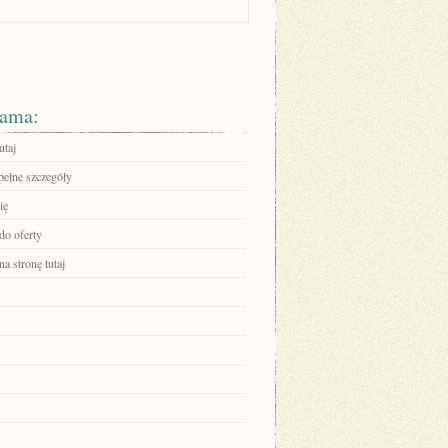
ama:
utaj
pełne szczegóły
ię
do oferty
na stronę tutaj