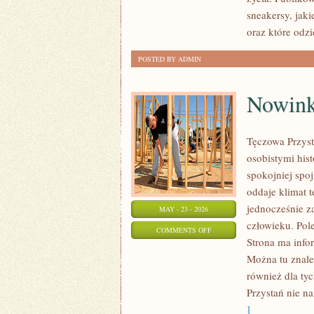
SPORTOWE
sneakersy, jak
oraz które odz
POSTED BY ADMIN
Nowink
Tęczowa Przyst
osobistymi hist
spokojniej spo
oddaje klimat t
jednocześnie za
MAY - 23 - 2026
człowieku. Pole
ON
COMMENTS OFF
Strona ma infor
NOWINKI
Można tu znaleź
I
również dla ty
BADANIA
Przystań nie n
]