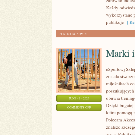
zarówno indust
WNĘTRZ
Każdy odwiedza
wykorzystane p
publikuje
[ Re
POSTED BY ADMIN
Marki i
eSportowySklep.
została stworz
miłośnikach co
poszukujących 
obuwia trening
JUNE - 1 - 2026
Dzięki bogatej
ON
COMMENTS OFF
które pomogą 
MARKI
Polecam Akceso
I
znaleźć szczeg
KOLEKCJE
życia. Publiko