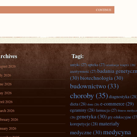
CONTINUE
rchives
Tagi:
antyki
(27)
apteka
(27)
aranżacja wnętrz
(26)
ugust 2026
badania genetycz
asertywność
(27)
ly 2026
(30)
biotechnologia
(30)
ne 2026
budownictwo
(33)
ay 2026
choroby
(35)
diagnostyka
(28
ril 2026
e-commerce
(29)
dieta
(28)
dom
(26)
egzaminy
(28)
farmacja
(27)
arch 2026
fitness medyc
genetyka
(30)
gry edukacyjne
(27
(26)
bruary 2026
materiały
korepetycje
(28)
nuary 2026
medycyna
medyczne
(30)