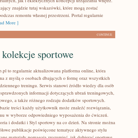
rialnych, jak i eklektycznych koncepcji urządzania wnętrz.
jący znajdzie tutaj wskazówki, które mogą zostać
odczas remontu własnej przestrzeni. Portal regularnie
ad More ]
CONTINUE
 kolekcje sportowe
pl to regularnie aktualizowana platforma online, która
ona z myślą o osobach dbających o formę oraz wszystkich
dziennego treningu. Serwis stanowi źródło wiedzy dla osób
sprawdzonych informacji dotyczących ubrań treningowych,
owego, a także różnego rodzaju dodatków sportowych.
 bazie treści każdy użytkownik może znaleźć rozwiązania,
mu w wyborze odpowiedniego wyposażenia do ćwiczeń.
ria i dodatki i Styl sportowy na co dzień. Na stronie można
ółowe publikacje poświęcone tematyce aktywnego stylu
wane materiały pomagają zrozumieć, jak dobierać sportowe