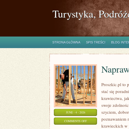
Turystyka, Podróż
STRONA GŁÓWNA
SPIS TREŚCI
BLOG INT
Napraw
Proszkic.pl to
stać się porad
krawiectwa, jak
swoje zdolnośc
szyciem, dobor
JUNE - 4 - 2026
poznawaniem n
ON
COMMENTS OFF
krawieckich w p
NAPRAWY