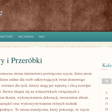
e
ERNETOWY
ARCHIWUM
TAGI
y i Przeróbki
Kale
 pomocna strona internetowa poświęcona szyciu, która może
nikiem online dla osób odkrywających świat domowego
M
 również dla tych, którzy mają już wprawę i chcą rozwijać
i. Serwis skupia się na wskazówkach związanych z
3
em tkanin, wykonywaniem dekoracji, tworzeniem ubrań,
10
arzędzi oraz wykorzystywaniem różnych technik
17
raktyce. To strona tematyczna, który pokazuje, że szycie
24