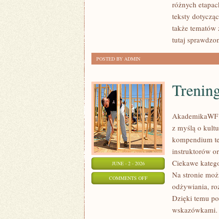
różnych etapac
teksty dotyczą
także tematów 
tutaj sprawdzo
POSTED BY ADMIN
Trening
AkademikaWF to
z myślą o kultur
kompendium te
instruktorów o
Ciekawe katego
JUNE - 2 - 2026
Na stronie moż
ON
COMMENTS OFF
odżywiania, ro
TRENING
Dzięki temu po
I
wskazówkami. 
ĆWICZENIA