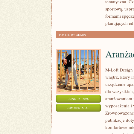
tematyczna. Cz
sportową, usp
formami spędza
planujących ed
POSTED BY ADMIN
Aranżac
M-Loft Design 
wnętrz, który 
urządzenie apa
dla wszystkich
aranżowaniem w
JUNE - 2 - 2026
wyposażenia i 
ON
COMMENTS OFF
Zrównoważone i
ARANŻACJA
publikacje dot
I
komfortowe mie
PROJEKTOWANIE