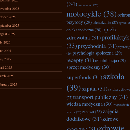
ecember 2025
(34)
mieszkanie
(26)
ovember 2025
motocykle
(38)
ochro
tober 2025
przyrody
(29)
odchudzanie
(27)
ogród
(2
ptember 2025
opieka
opieka społeczna
(28)
ugust 2025
profilaktyk
zdrowotna
(31)
ly 2025
(33)
przychodnia
(31)
psycholog
ne 2025
psychologia społeczna
(29)
(26)
recepty
(31)
ay 2025
rehabilitacja
(29)
sprzęt medyczny
(30)
ril 2025
szkoła
superfoods
(31)
arch 2025
(39)
bruary 2025
szpital
(31)
sztuka cyfrow
transport publiczny
(31)
(27)
wiedza medyczna
(30)
wyposażenie
zajęcia
zabawa
(28)
wnętrz
(26)
dodatkowe
(31)
zdrowe
zdrowie
żywienie
(31)