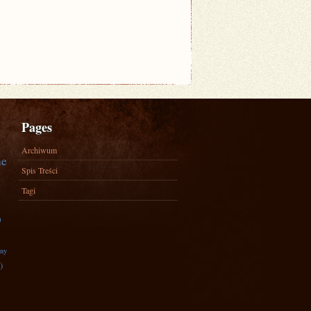
Pages
Archiwum
ne
Spis Treści
Tagi
)
zny
)