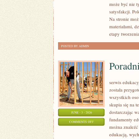
może być nie t
I
satysfakcji. Po
PRZERÓBKI
Na stronie moż
materiałami, d
etapy tworzeni
POSTED BY ADMIN
Poradn
serwis edukacy
została przygo
wszystkich oso
skupia się na 
dostarczając w
JUNE - 3 - 2026
fundamenty edu
ON
COMMENTS OFF
można znaleźć 
PORADNIK
edukacją, wyc
RODZICA