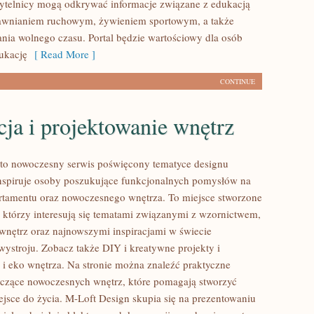
ytelnicy mogą odkrywać informacje związane z edukacją
rawnianiem ruchowym, żywieniem sportowym, a także
nia wolnego czasu. Portal będzie wartościowy dla osób
ukację
[ Read More ]
CONTINUE
ja i projektowanie wnętrz
to nowoczesny serwis poświęcony tematyce designu
inspiruje osoby poszukujące funkcjonalnych pomysłów na
rtamentu oraz nowoczesnego wnętrza. To miejsce stworzone
, którzy interesują się tematami związanymi z wzornictwem,
nętrz oraz najnowszymi inspiracjami w świecie
wystroju. Zobacz także DIY i kreatywne projekty i
 eko wnętrza. Na stronie można znaleźć praktyczne
yczące nowoczesnych wnętrz, które pomagają stworzyć
jsce do życia. M-Loft Design skupia się na prezentowaniu