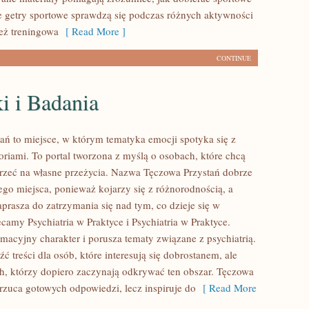
ie getry sportowe sprawdzą się podczas różnych aktywności
ież treningowa
[ Read More ]
CONTINUE
i i Badania
ań to miejsce, w którym tematyka emocji spotyka się z
oriami. To portal tworzona z myślą o osobach, które chcą
jrzeć na własne przeżycia. Nazwa Tęczowa Przystań dobrze
ego miejsca, ponieważ kojarzy się z różnorodnością, a
prasza do zatrzymania się nad tym, co dzieje się w
camy Psychiatria w Praktyce i Psychiatria w Praktyce.
macyjny charakter i porusza tematy związane z psychiatrią.
ć treści dla osób, które interesują się dobrostanem, ale
ch, którzy dopiero zaczynają odkrywać ten obszar. Tęczowa
arzuca gotowych odpowiedzi, lecz inspiruje do
[ Read More