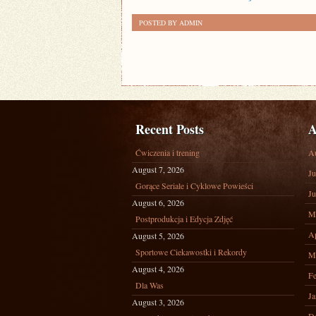
POSTED BY ADMIN
Recent Posts
A
Ćwiczenia i trening
A
August 7, 2026
Ju
Gorące Seriale i Cyklowe Powieści
Ju
August 6, 2026
M
Postprodukcja i Edycja Zdjęć
Ap
August 5, 2026
Sportowe Ciekawostki i Rekordy
M
August 4, 2026
Fe
Dla Was
Ja
August 3, 2026