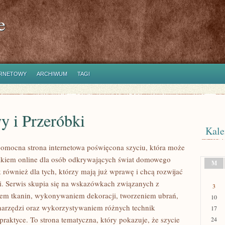
e
ERNETOWY
ARCHIWUM
TAGI
y i Przeróbki
Kale
 pomocna strona internetowa poświęcona szyciu, która może
nikiem online dla osób odkrywających świat domowego
M
 również dla tych, którzy mają już wprawę i chcą rozwijać
i. Serwis skupia się na wskazówkach związanych z
3
em tkanin, wykonywaniem dekoracji, tworzeniem ubrań,
10
arzędzi oraz wykorzystywaniem różnych technik
17
raktyce. To strona tematyczna, który pokazuje, że szycie
24