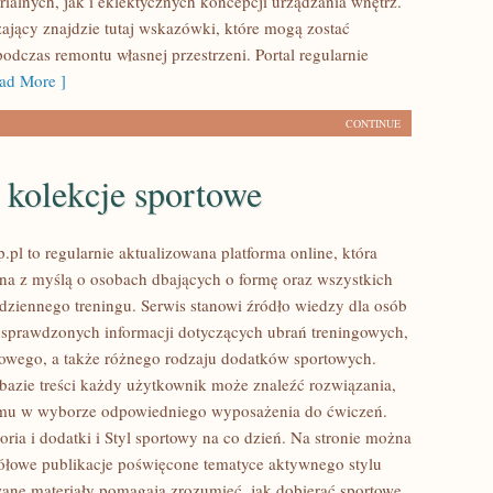
rialnych, jak i eklektycznych koncepcji urządzania wnętrz.
jący znajdzie tutaj wskazówki, które mogą zostać
odczas remontu własnej przestrzeni. Portal regularnie
ad More ]
CONTINUE
 kolekcje sportowe
pl to regularnie aktualizowana platforma online, która
ona z myślą o osobach dbających o formę oraz wszystkich
dziennego treningu. Serwis stanowi źródło wiedzy dla osób
sprawdzonych informacji dotyczących ubrań treningowych,
owego, a także różnego rodzaju dodatków sportowych.
 bazie treści każdy użytkownik może znaleźć rozwiązania,
mu w wyborze odpowiedniego wyposażenia do ćwiczeń.
ria i dodatki i Styl sportowy na co dzień. Na stronie można
ółowe publikacje poświęcone tematyce aktywnego stylu
wane materiały pomagają zrozumieć, jak dobierać sportowe