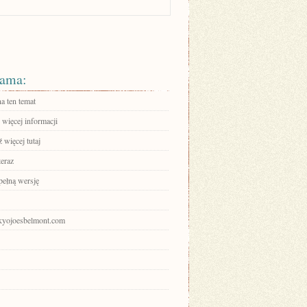
ama:
a ten temat
 więcej informacji
 więcej tutaj
teraz
pełną wersję
tokyojoesbelmont.com