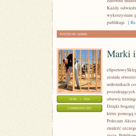
zarówno indust
WNĘTRZ
Każdy odwiedza
wykorzystane p
publikuje
[ Re
POSTED BY ADMIN
Marki i
eSportowySklep.
została stworz
miłośnikach co
poszukujących 
obuwia trening
JUNE - 1 - 2026
Dzięki bogatej
ON
COMMENTS OFF
które pomogą 
MARKI
Polecam Akceso
I
znaleźć szczeg
KOLEKCJE
życia. Publiko