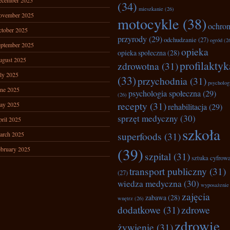
ecember 2025
(34)
mieszkanie
(26)
ovember 2025
motocykle
(38)
ochro
tober 2025
przyrody
(29)
odchudzanie
(27)
ogród
(2
ptember 2025
opieka
opieka społeczna
(28)
ugust 2025
profilaktyk
zdrowotna
(31)
ly 2025
(33)
przychodnia
(31)
psycholog
ne 2025
psychologia społeczna
(29)
(26)
recepty
(31)
ay 2025
rehabilitacja
(29)
sprzęt medyczny
(30)
ril 2025
szkoła
superfoods
(31)
arch 2025
(39)
bruary 2025
szpital
(31)
sztuka cyfrow
transport publiczny
(31)
(27)
wiedza medyczna
(30)
wyposażenie
zajęcia
zabawa
(28)
wnętrz
(26)
dodatkowe
(31)
zdrowe
zdrowie
żywienie
(31)