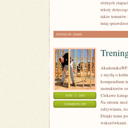
różnych etapac
teksty dotyczą
także tematów 
tutaj sprawdzo
POSTED BY ADMIN
Trening
AkademikaWF to
z myślą o kultur
kompendium te
instruktorów o
Ciekawe katego
JUNE - 2 - 2026
Na stronie moż
ON
COMMENTS OFF
odżywiania, ro
TRENING
Dzięki temu po
I
wskazówkami. 
ĆWICZENIA