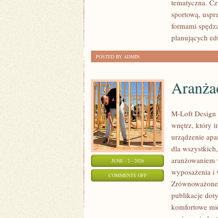
tematyczna. Cz
sportową, usp
formami spędza
planujących ed
POSTED BY ADMIN
Aranżac
M-Loft Design 
wnętrz, który 
urządzenie apa
dla wszystkich
aranżowaniem w
JUNE - 2 - 2026
wyposażenia i 
ON
COMMENTS OFF
Zrównoważone i
ARANŻACJA
publikacje dot
I
komfortowe mie
PROJEKTOWANIE