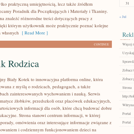
31
ylko praktyczną umiejętnością, lecz także źródłem
lecamy Poradnik dla Początkujących i Materiały i Tkaniny.
« Jul
na znaleźć różnorodne treści dotyczących pracy z
zięki którym użytkownik może praktycznie poznać kolejne
a własnych
[ Read More ]
Rekl
Więcej n
CONTINUE
Uzyskaj
ik Rodzica
Sprawdź
Zobacz 
jny Biały Kotek to innowacyjna platforma online, która
Zobacz 
towana z myślą o rodzicach, pedagogach, a także
Strona
bach zainteresowanych wychowaniem i nauką. Serwis
http://
tematyce żłobków, przedszkoli oraz placówek edukacyjnych,
Witryna
artościowych informacji dla osób, które chcą budować dobre
Portal
kacyjne. Strona stanowi centrum informacji, w której
porady, omówienia oraz interesujące informacje związane z
Portal
howaniem i codziennym funkcjonowaniem dzieci na