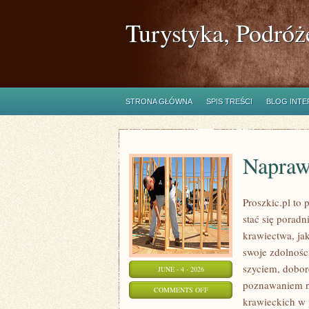
Turystyka, Podróż
STRONA GŁÓWNA
SPIS TREŚCI
BLOG INT
Napraw
Proszkic.pl to
stać się porad
krawiectwa, jak
swoje zdolnośc
szyciem, dobor
JUNE - 4 - 2026
poznawaniem n
ON
COMMENTS OFF
krawieckich w p
NAPRAWY