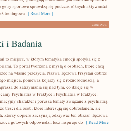
ie getry sportowe sprawdzą się podczas różnych aktywności
ież treningowa
[ Read More ]
CONTINUE
i i Badania
ań to miejsce, w którym tematyka emocji spotyka się z
oriami. To portal tworzona z myślą o osobach, które chcą
jrzeć na własne przeżycia. Nazwa Tęczowa Przystań dobrze
ego miejsca, ponieważ kojarzy się z różnorodnością, a
prasza do zatrzymania się nad tym, co dzieje się w
camy Psychiatria w Praktyce i Psychiatria w Praktyce.
macyjny charakter i porusza tematy związane z psychiatrią.
ć treści dla osób, które interesują się dobrostanem, ale
ch, którzy dopiero zaczynają odkrywać ten obszar. Tęczowa
arzuca gotowych odpowiedzi, lecz inspiruje do
[ Read More