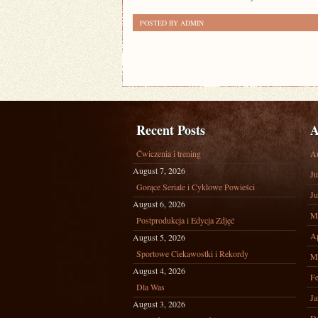
POSTED BY ADMIN
Recent Posts
A
Ćwiczenia i trening
A
August 7, 2026
Ju
Gorące Seriale i Cyklowe Powieści
Ju
August 6, 2026
M
Postprodukcja i Edycja Zdjęć
Ap
August 5, 2026
Sportowe Ciekawostki i Rekordy
M
August 4, 2026
Fe
Dla Was
Ja
August 3, 2026