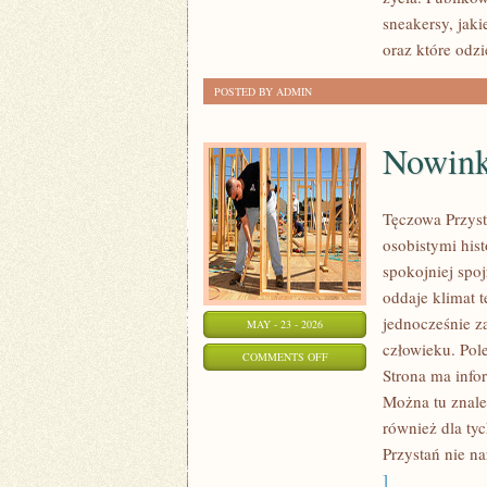
SPORTOWE
sneakersy, jak
oraz które odz
POSTED BY ADMIN
Nowink
Tęczowa Przyst
osobistymi hist
spokojniej spo
oddaje klimat t
jednocześnie za
MAY - 23 - 2026
człowieku. Pole
ON
COMMENTS OFF
Strona ma infor
NOWINKI
Można tu znaleź
I
również dla ty
BADANIA
Przystań nie n
]