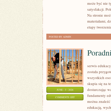
może być nie t
I
satysfakcji. Po
PRZERÓBKI
Na stronie moż
materiałami, d
etapy tworzeni
POSTED BY ADMIN
Poradn
serwis edukacy
została przygo
wszystkich oso
skupia się na 
dostarczając w
JUNE - 3 - 2026
fundamenty edu
ON
COMMENTS OFF
można znaleźć 
PORADNIK
edukacją, wyc
RODZICA