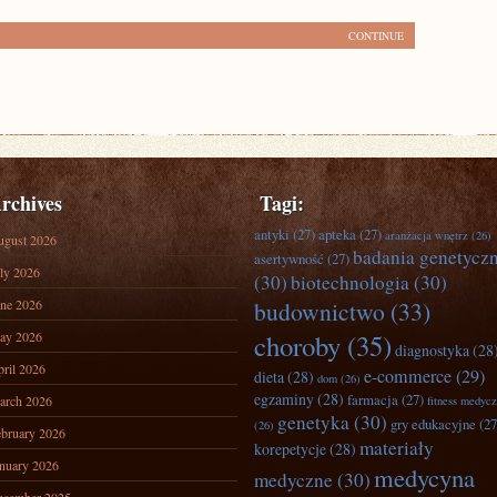
CONTINUE
rchives
Tagi:
antyki
(27)
apteka
(27)
aranżacja wnętrz
(26)
ugust 2026
badania genetycz
asertywność
(27)
ly 2026
(30)
biotechnologia
(30)
ne 2026
budownictwo
(33)
ay 2026
choroby
(35)
diagnostyka
(28
ril 2026
e-commerce
(29)
dieta
(28)
dom
(26)
egzaminy
(28)
farmacja
(27)
arch 2026
fitness medyc
genetyka
(30)
gry edukacyjne
(27
(26)
bruary 2026
materiały
korepetycje
(28)
nuary 2026
medycyna
medyczne
(30)