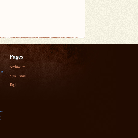
Pages
Archiwum
ne
Spis Treści
Tagi
)
zny
)