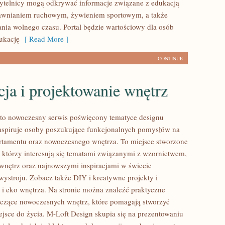
ytelnicy mogą odkrywać informacje związane z edukacją
rawnianiem ruchowym, żywieniem sportowym, a także
nia wolnego czasu. Portal będzie wartościowy dla osób
ukację
[ Read More ]
CONTINUE
ja i projektowanie wnętrz
to nowoczesny serwis poświęcony tematyce designu
inspiruje osoby poszukujące funkcjonalnych pomysłów na
rtamentu oraz nowoczesnego wnętrza. To miejsce stworzone
, którzy interesują się tematami związanymi z wzornictwem,
nętrz oraz najnowszymi inspiracjami w świecie
wystroju. Zobacz także DIY i kreatywne projekty i
 eko wnętrza. Na stronie można znaleźć praktyczne
yczące nowoczesnych wnętrz, które pomagają stworzyć
jsce do życia. M-Loft Design skupia się na prezentowaniu