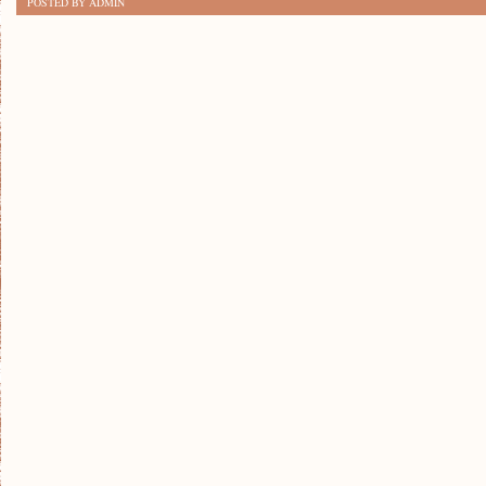
POSTED BY ADMIN
SPOSOBY
NA
ORGANIZACJĘ
ŻYCIA:
JAK
ZAPANOWAĆ
NAD
CHAOS