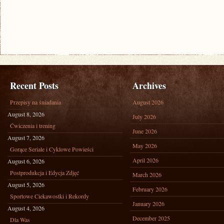
Recent Posts
Archives
Przepisy na śniadania
August 2026
August 8, 2026
July 2026
Ćwiczenia i trening
June 2026
August 7, 2026
May 2026
Gorące Seriale i Cyklowe Powieści
April 2026
August 6, 2026
Postprodukcja i Edycja Zdjęć
March 2026
August 5, 2026
February 2026
Sportowe Ciekawostki i Rekordy
January 2026
August 4, 2026
December 2025
Dla Was