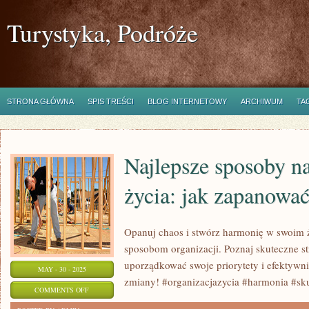
Turystyka, Podróże
STRONA GŁÓWNA
SPIS TREŚCI
BLOG INTERNETOWY
ARCHIWUM
TA
Najlepsze sposoby na
życia: jak zapanowa
Opanuj chaos i stwórz harmonię w swoim ż
sposobom organizacji. Poznaj skuteczne st
uporządkować swoje priorytety i efektywn
MAY - 30 - 2025
zmiany! #organizacjazycia #harmonia #sk
ON
COMMENTS OFF
NAJLEPSZE