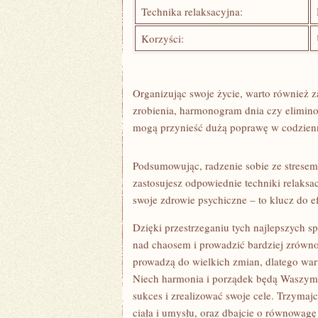
Technika relaksacyjna:
Korzyści:
Organizując swoje życie, warto ⁢również zas
zrobienia, harmonogram dnia czy elimino
mogą⁤ przynieść dużą poprawę⁢ w‌ codzi
Podsumowując,​ radzenie sobie ze stresem
zastosujesz odpowiednie techniki ⁢relaksacy
swoje zdrowie psychiczne – to ⁤klucz do ef
Dzięki przestrzeganiu⁣ tych najlepszych s
nad chaosem i ⁢prowadzić bardziej ​zrówn
prowadzą do wielkich zmian, dlatego wa
Niech⁣ harmonia i porządek będą ‌Waszy
sukces‌ i zrealizować swoje‌ cele. Trzymaj
ciała i ⁤umysłu, oraz dbajcie o równowag