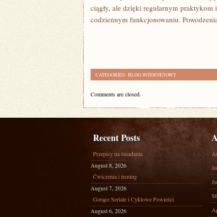
​ciągły, ale dzięki regularnym praktykom
codziennym funkcjonowaniu. Powodzenia i
CATEGORIES:
BLOG INTERNETOWY
Comments are closed.
Recent Posts
A
Przepisy na śniadania
A
August 8, 2026
Ju
Ćwiczenia i trening
Ju
August 7, 2026
M
Gorące Seriale i Cyklowe Powieści
Ap
August 6, 2026