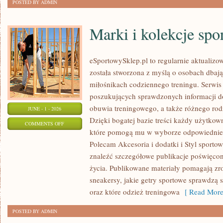
POSTED BY ADMIN
Marki i kolekcje spo
eSportowySklep.pl to regularnie aktualizow
została stworzona z myślą o osobach dbaj
miłośnikach codziennego treningu. Serwis
poszukujących sprawdzonych informacji d
obuwia treningowego, a także różnego ro
JUNE - 1 - 2026
Dzięki bogatej bazie treści każdy użytkow
ON
COMMENTS OFF
które pomogą mu w wyborze odpowiednie
MARKI
Polecam Akcesoria i dodatki i Styl sporto
I
znaleźć szczegółowe publikacje poświęco
KOLEKCJE
życia. Publikowane materiały pomagają zr
SPORTOWE
sneakersy, jakie getry sportowe sprawdzą 
oraz które odzież treningowa
[ Read More
POSTED BY ADMIN