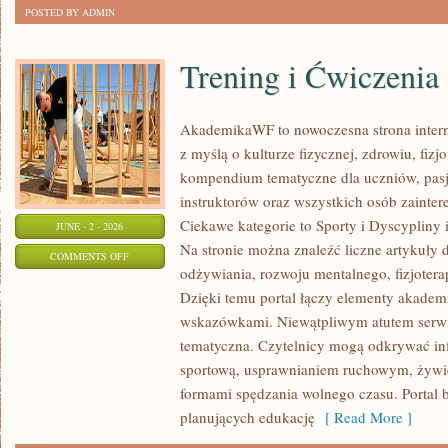
POSTED BY ADMIN
Trening i Ćwiczenia
AkademikaWF to nowoczesna strona interne
z myślą o kulturze fizycznej, zdrowiu, fizjo
kompendium tematyczne dla uczniów, pas
instruktorów oraz wszystkich osób zainte
Ciekawe kategorie to Sporty i Dyscypliny
JUNE - 2 - 2026
Na stronie można znaleźć liczne artykuły 
ON
COMMENTS OFF
odżywiania, rozwoju mentalnego, fizjotera
TRENING
Dzięki temu portal łączy elementy akadem
I
wskazówkami. Niewątpliwym atutem serwi
ĆWICZENIA
tematyczna. Czytelnicy mogą odkrywać in
sportową, usprawnianiem ruchowym, żywi
formami spędzania wolnego czasu. Portal 
planujących edukację
[ Read More ]