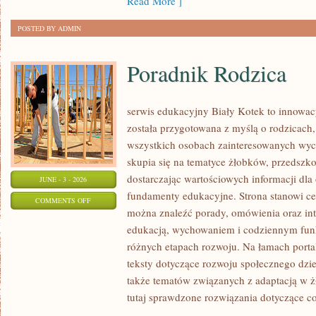
Read More ]
POSTED BY ADMIN
Poradnik Rodzica
serwis edukacyjny Biały Kotek to innowacy
została przygotowana z myślą o rodzicach
wszystkich osobach zainteresowanych wyc
skupia się na tematyce żłobków, przedszk
dostarczając wartościowych informacji dla
JUNE - 3 - 2026
fundamenty edukacyjne. Strona stanowi cen
ON
COMMENTS OFF
można znaleźć porady, omówienia oraz int
PORADNIK
edukacją, wychowaniem i codziennym fun
RODZICA
różnych etapach rozwoju. Na łamach porta
teksty dotyczące rozwoju społecznego dzie
także tematów związanych z adaptacją w ż
tutaj sprawdzone rozwiązania dotyczące c