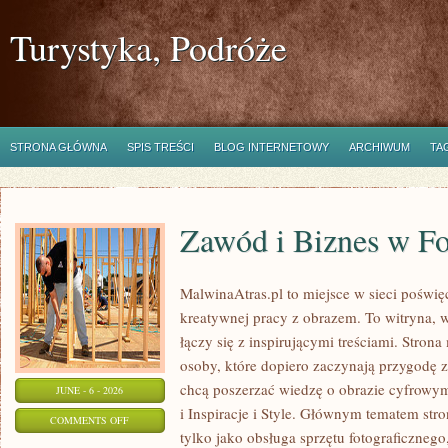
Turystyka, Podróże
STRONA GŁÓWNA
SPIS TREŚCI
BLOG INTERNETOWY
ARCHIWUM
TA
Zawód i Biznes w Fo
MalwinaAtras.pl to miejsce w sieci poświęc
kreatywnej pracy z obrazem. To witryna, w
łączy się z inspirującymi treściami. Stro
osoby, które dopiero zaczynają przygodę z f
chcą poszerzać wiedzę o obrazie cyfrowym.
JUNE - 6 - 2026
i Inspiracje i Style. Głównym tematem stron
ON
COMMENTS OFF
tylko jako obsługa sprzętu fotograficznego
ZAWÓD