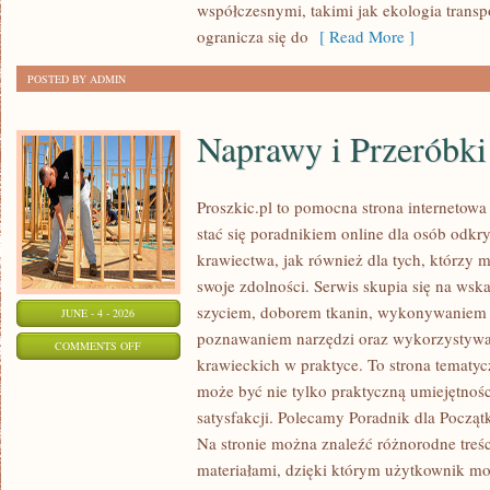
współczesnymi, takimi jak ekologia trans
ogranicza się do
[ Read More ]
POSTED BY ADMIN
Naprawy i Przeróbki
Proszkic.pl to pomocna strona internetowa
stać się poradnikiem online dla osób od
krawiectwa, jak również dla tych, którzy 
swoje zdolności. Serwis skupia się na ws
szyciem, doborem tkanin, wykonywaniem d
JUNE - 4 - 2026
poznawaniem narzędzi oraz wykorzystywa
ON
COMMENTS OFF
krawieckich w praktyce. To strona tematyc
NAPRAWY
może być nie tylko praktyczną umiejętnośc
I
satysfakcji. Polecamy Poradnik dla Początk
PRZERÓBKI
Na stronie można znaleźć różnorodne treśc
materiałami, dzięki którym użytkownik mo