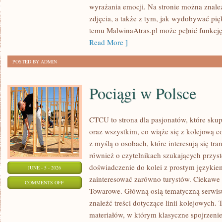
wyrażania emocji. Na stronie można znaleź
I
zdjęcia, a także z tym, jak wydobywać pi
BIZNES
temu MalwinaAtras.pl może pełnić funkcję 
W
Read More ]
FOTOGRAFII
POSTED BY ADMIN
Pociągi w Polsce
CTCU to strona dla pasjonatów, które skup
oraz wszystkim, co wiąże się z kolejową c
z myślą o osobach, które interesują się tr
również o czytelnikach szukających przyst
doświadczenie do kolei z prostym języki
JUNE - 5 - 2026
zainteresować zarówno turystów. Ciekawe li
ON
COMMENTS OFF
Towarowe. Główną osią tematyczną serwisu
POCIĄGI
znaleźć treści dotyczące linii kolejowych. 
W
materiałów, w którym klasyczne spojrzenie
POLSCE