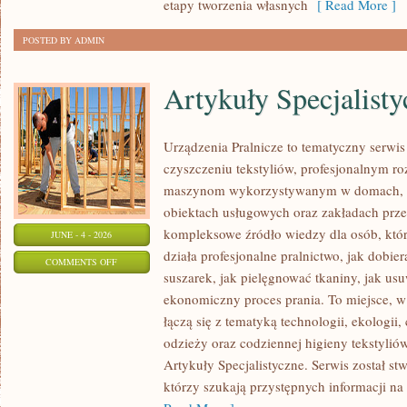
etapy tworzenia własnych
[ Read More ]
POSTED BY ADMIN
Artykuły Specjalisty
Urządzenia Pralnicze to tematyczny serwi
czyszczeniu tekstyliów, profesjonalnym r
maszynom wykorzystywanym w domach, fir
obiektach usługowych oraz zakładach prz
kompleksowe źródło wiedzy dla osób, które
JUNE - 4 - 2026
działa profesjonalne pralnictwo, jak dobier
ON
COMMENTS OFF
suszarek, jak pielęgnować tkaniny, jak us
ARTYKUŁY
ekonomiczny proces prania. To miejsce, 
SPECJALISTYCZNE
łączą się z tematyką technologii, ekologii,
odzieży oraz codziennej higieny tekstyliów.
Artykuły Specjalistyczne. Serwis został st
którzy szukają przystępnych informacji na