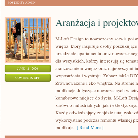
POSTED BY ADMIN
Aranżacja i projekt
M-Loft Design to nowoczesny serwis pośw
wnętrz, który inspiruje osoby poszukując
urządzenie apartamentu oraz nowoczesneg
dla wszystkich, którzy interesują się tem
aranżowaniem wnętrz oraz najnowszymi in
JUNE - 2 - 2026
wyposażenia i wystroju. Zobacz także DIY 
ON
COMMENTS OFF
Zrównoważone i eko wnętrza. Na stronie 
ARANŻACJA
publikacje dotyczące nowoczesnych wnętrz
I
komfortowe miejsce do życia. M-Loft Desi
PROJEKTOWANIE
zarówno industrialnych, jak i eklektyczny
WNĘTRZ
Każdy odwiedzający znajdzie tutaj wskazó
wykorzystane podczas remontu własnej prze
publikuje
[ Read More ]